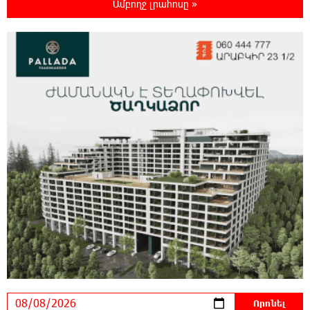
Ամբողջ լրահոսը »
22:03:58 7-08-2026
Մասկը մերժել է Կիևի խնդրանքը՝
օգտագործել Starlink-ը Ռուսաստանի դեմ
հարվшծները կառավարելու համար
21:45:44 7-08-2026
Երևանում և մարզերում էլեկտրաէներգիայի
ընդհատումներ կլինեն
21:26:16 7-08-2026
Ստեփանավանում ռուս կին է փորձել
ինքնասպան լինել
21:08:37 7-08-2026
ԵԱՏՄ֊ն չի ուզում, որ իր միջոցներով
զարգանա Հայաստանի տնտեսությունը ու
հետո գնա ԵՄ. Արշակ Կարապետյան
21:07:27 7-08-2026