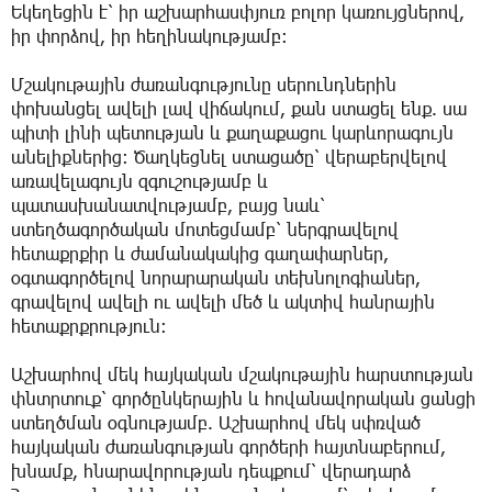
Եկեղեցին է՝ իր աշխարհասփյուռ բոլոր կառույցներով,
իր փորձով, իր հեղինակությամբ։
Մշակութային ժառանգությունը սերունդներին
փոխանցել ավելի լավ վիճակում, քան ստացել ենք. սա
պիտի լինի պետության և քաղաքացու կարևորագույն
անելիքներից։ Ծաղկեցնել ստացածը՝ վերաբերվելով
առավելագույն զգուշությամբ և
պատասխանատվությամբ, բայց նաև՝
ստեղծագործական մոտեցմամբ՝ ներգրավելով
հետաքրքիր և ժամանակակից գաղափարներ,
օգտագործելով նորարարական տեխնոլոգիաներ,
գրավելով ավելի ու ավելի մեծ և ակտիվ հանրային
հետաքրքրություն։
Աշխարհով մեկ հայկական մշակութային հարստության
փնտրտուք՝ գործընկերային և հովանավորական ցանցի
ստեղծման օգնությամբ. Աշխարհով մեկ սփռված
հայկական ժառանգության գործերի հայտնաբերում,
խնամք, հնարավորության դեպքում՝ վերադարձ