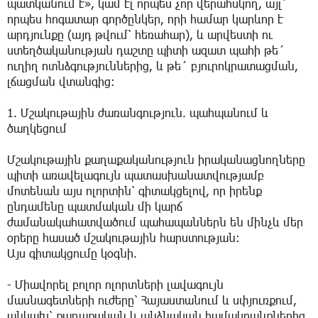
պատկանում է», կամ էլ որպես չոր վերահսկող, այլ՝
որպես հոգատար գործընկեր, որի համար կարևոր է
արդյունքը (այդ թվում՝ հեռահար), և արվեստի ու
ստեղծականության դաշտը պիտի ազատ պահի թե´
ուղիղ ոտնձգություններից, և թե´ բյուրոկրատացման,
լճացման վտանգից։
1. Մշակութային ժառանգություն. պահպանում և
ծաղկեցում
Մշակութային քաղաքականություն իրականացնողները
պիտի առավելագույն պատասխանատվությամբ
մոտենան այս ոլորտին՝ գիտակցելով, որ իրենք
ընդամենը պատմական մի կարճ
ժամանակահատվածում պահապաններն են մինչև մեր
օրերը հասած մշակութային հարստության։
Այս գիտակցումը կօգնի.
- Միավորել բոլոր ոլորտների լավագույն
մասնագետների ուժերը՝ Հայաստանում և սփյուռքում,
անկախ՝ քաղաքական և անձնական համակրանքներից