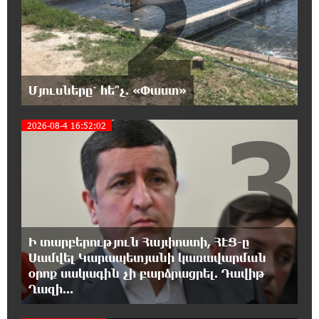
2
18:26:59 7-08-2026
Վեհափառ Հայրապետի շուրջ խայտառակ
զարգացումների, Գյուղացիներին
վերաբերող առաջնային հարցերի մասին՝
Մյուսները՝ հե՞չ. «Փաստ»
գյուղտեխնիկայից մինչև անվճար երթուղի. Անդրանիկ
Գևորգյան
3
2026-08-4 16:52:02
18:25:05 7-08-2026
Թուրքական ապրանքանիշը դադարեցնում է
գործունեությունը Ռուսաստանում
18:08:44 7-08-2026
Դանակահարություն՝ Մասիսի
Ի տարբերություն Հայփոստի, ՀԷՑ-ը
գազալցակայաններից մեկի մոտ.
Սամվել Կարապետյանի կառավարման
կասկածյալը ձերբակալվել է
օրոք սակագին չի բարձրացրել. Դավիթ
Ղազի...
17:58:24 7-08-2026
Դատական նիստից հետո Մայր Տաճարում