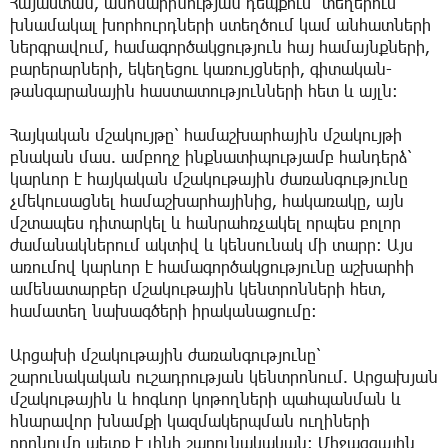
Հայաստան, անհնարինության դեպքում՝ տեղերում
խնամակալ խորհուրդների ստեղծում կամ անհատների
ներգրավում, համագործակցություն հայ համայնքների,
բարերարների, եկեղեցու կառույցների, գիտական-
թանգարանային հաստատությունների հետ և այլն։
Հայկական մշակույթը՝ համաշխարհային մշակույթի
բնական մաս. ամբողջ ինքնատիպությամբ հանդերձ՝
կարևոր է հայկական մշակութային ժառանգությունը
չմեկուսացնել համաշխարհայինից, հակառակը, այն
մշտապես դիտարկել և հանրահռչակել որպես բոլոր
ժամանակներում ակտիվ և կենսունակ մի տարր։ Այս
առումով կարևոր է համագործակցությունը աշխարհի
ամենատարբեր մշակութային կենտրոնների հետ,
համատեղ նախագծերի իրականացումը։
Արցախի մշակութային ժառանգությունը՝
շարունակական ուշադրության կենտրոնում. Արցախյան
մշակութային և հոգևոր կոթողների պահպանման և
հնարավոր խնամքի կազմակերպման ուղիների
որոնումը պետք է լինի շարունակական։ Միջազգային