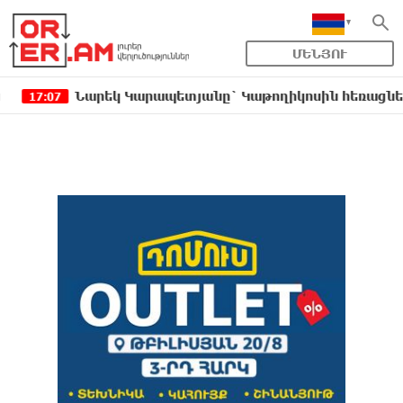
ՄԵՆՅՈՒ
Նարեկ Կարապետյանը` Կաթողիկոսին հեռացնել փորձելո