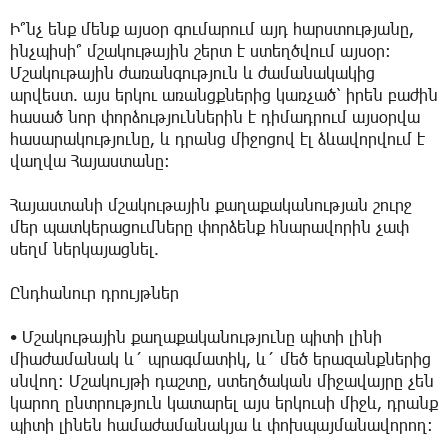
Ի՞նչ ենք մենք այսօր գումարում այդ հարստությանը,
ինչպիսի՞ մշակութային շերտ է ստեղծվում այսօր։
Մշակութային ժառանգություն և ժամանակակից
արվեստ. այս երկու առանցքներից կառչած՝ իրեն բաժին
հասած նոր փորձություններին է դիմադրում այսօրվա
հասարակությունը, և դրանց միջոցով էլ ձևավորվում է
վաղվա Հայաստանը։
Հայաստանի մշակութային քաղաքականության շուրջ
մեր պատկերացումները փորձենք հնարավորին չափ
սեղմ ներկայացնել.
Ընդհանուր դրույթներ
• Մշակութային քաղաքականությունը պիտի լինի
միաժամանակ և´ պրագմատիկ, և´ մեծ երազանքներից
սնվող։ Մշակույթի դաշտը, ստեղծական միջավայրը չեն
կարող ընտրություն կատարել այս երկուսի միջև, դրանք
պիտի լինեն համաժամանակյա և փոխպայմանավորող։