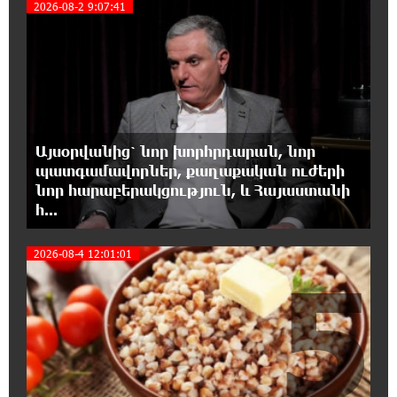
4
2026-08-2 9:07:41
Վեհափառ Հայրապետը աղոթք է հնչեցնում
ժողովրդի հետ
17:31:07 7-08-2026
Վեհափառի հանդեպ տիտանական
ապօրինություն կա, անասելի ցավ եմ զգում.
Վարդևանյան
Այսօրվանից՝ նոր խորհրդարան, նոր
պատգամավորներ, քաղաքական ուժերի
17:30:48 7-08-2026
նոր հարաբերակցություն, և Հայաստանի
Արժանապատիվ դատավորը ինքնաբացարկ
հ...
հայտնեց և հրաժարվեց քննել գործն ու
դատել կաթողիկոսին. Մարիաննա Ղահրամանյան
2026-08-4 12:01:01
5
17:07:39 7-08-2026
Նարեկ Կարապետյանը` Կաթողիկոսին
հեռացնել փորձելու մասին
16:57:42 7-08-2026
«ՀայաՔվեն» կանգնած է Հայ առաքելական