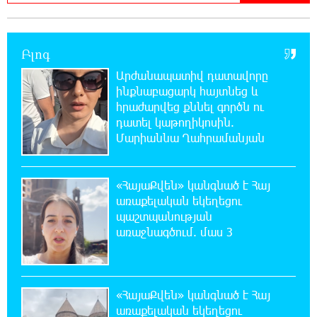
ԱՄՆ վերաքննիչ դատարանը արգելափակել
է Թրամփի 400 միլիոն դոլար արժողությամբ
Սպիտակ տան պարահանդեսային դահլիճի նախագիծը
Բլոգ
Արժանապատիվ դատավորը
21:03:44 7-08-2026
ինքնաբացարկ հայտնեց և
Կաթողիկոսի նկատմամբ իրականացվող
հրաժարվեց քննել գործն ու
բռնադատավարությունը միահեծան
դատել կաթողիկոսին.
իշխանության հետևանք է. Հանրային Դաշինք
Մարիաննա Ղահրամանյան
20:59:50 7-08-2026
Մեր երկրում իշխանության և ընդդիմության
«ՀայաՔվեն» կանգնած է Հայ
անվերջանալի պայքարում տուժում է միայն
առաքելական եկեղեցու
ու միայն ՀՀ քաղաքացին. Աննա Կոստանյան
պաշտպանության
առաջնագծում. մաս 3
20:49:35 7-08-2026
Փրկարարները հայտանաբերել են մոլորված
զբոսաշրջիկներին
«ՀայաՔվեն» կանգնած է Հայ
առաքելական եկեղեցու
20:39:24 7-08-2026