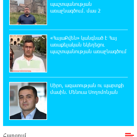
պաշտպանության
ԼՀԿ-ն պահանջում է դադարեցնել Գարեգին
առաջնագծում. մաս 2
Բ-ի և եպիսկոպոսների դեմ քրեական
հետապնդումը
20:30:30 7-08-2026
«ՀայաՔվեն» կանգնած է Հայ
Սարյան փողոցի բնակարաններից մեկում
առաքելական եկեղեցու
պայթյունի հետևանքով 55-ամյա
պաշտպանության առաջնագծում
տղամարդը այրվածքներով տեղափոխվել է
«Այրվածքաբանության ազգային կենտրոն»
20:11:48 7-08-2026
Սլովակիայի արևելքում արտակարգ
Սիրո, ազատության ու պարտքի
դրություն է հայտարարվել շոգի ալիքների
մասին. Մենուա Սողոմոնյան
պատճառով
19:53:41 7-08-2026
Երթևեկության կազմակերպման
փոփոխություն տեղի կունենա
Հարցում