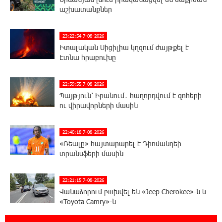
աշխատանքներ
23:22:54 7-08-2026
Իտալական Սիցիլիա կղզում ժայթքել է
Էտնա հրաբուխը
22:59:55 7-08-2026
Պայթյուն՝ Իրանում․ հաղորդվում է զոհերի
ու վիրավորների մասին
22:40:18 7-08-2026
«Ռեալը» հայտարարել է Դիոմանդեի
տրանսֆերի մասին
22:21:15 7-08-2026
Վանաձորում բшխվել են «Jeep Cherokee»-ն և
«Toyota Camry»-ն