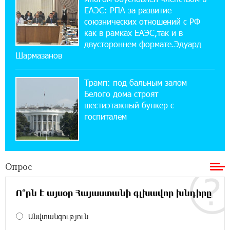
ЕАЭС: РПА за развитие
союзнических отношений с РФ
12:17:04 23-07-2026
как в рамках ЕАЭС,так и в
Против кого вооружается Азербайджан?
Аршак Карапетян
двустороннем формате.Эдуард
Шармазанов
12:04:45 23-07-2026
Трамп: под бальным залом
При поддержке Ucom в спортивной школе
Вайка установлена солнечная
Белого дома строят
электростанция мощностью 15 кВт
шестиэтажный бункер с
госпиталем
20:50:22 22-07-2026
Новые финансовые навыки на «Давидбекских
играх»: Idram&IDBank
Опрос
11:25:48 21-07-2026
Ո՞րն է այսօր Հայաստանի գլխավոր խնդիրը
Кругом война. А вас вводят в заблуждение.
Аршак Карапетян
Անվտանգություն