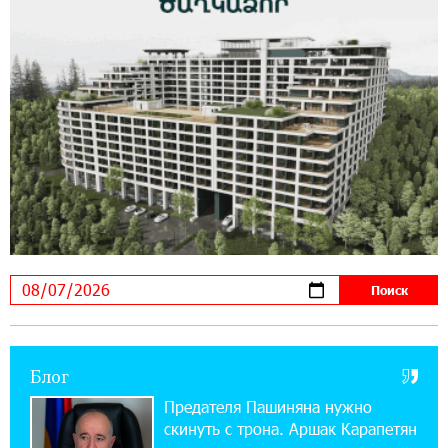
11:03:52 31-07-2026
Если Израиль использует тему Геноцида
армян против Эрдогана, то что для него
значит сам Геноцид?
17:16:14 30-07-2026
ВТБ (Армения): вклад «Стабильный» — до
10% годовых и оформление в мобильном
приложении
17:03:49 30-07-2026
Платформа Rate.Trading на Seaside Startup
Summit: IDBank представил инновационное
решение
Блог
14:44:13 29-07-2026
Состоялось открытие Khachaturian Rooftop
Предателя Пашиняна нужно
при поддержке IDBank
скинуть с трона. Аршак Карапетян