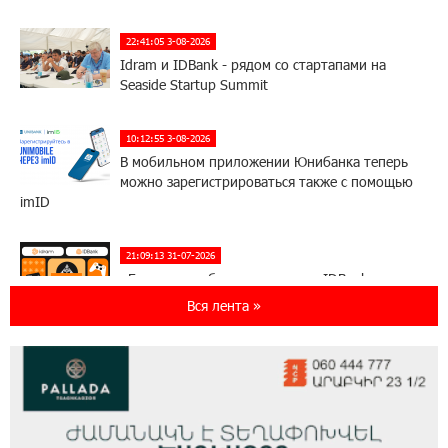
22:41:05 3-08-2026
Idram и IDBank - рядом со стартапами на
Seaside Startup Summit
10:12:55 3-08-2026
В мобильном приложении Юнибанка теперь
можно зарегистрироваться также с помощью
imID
21:09:13 31-07-2026
«Бесплатные бонусы в играх»: IDBank
предупреждает о кибератаках на школьников
Вся лента »
11:21:15 31-07-2026
ЕАЭС со временем будет расширяться. Когда-
нибудь это поймёт и рядовой армянин, но
будет уже поздно