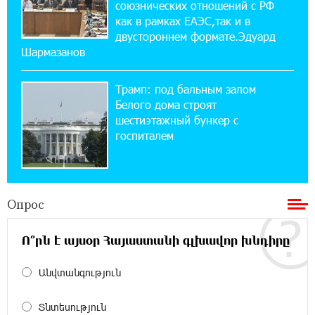
союзнических отношений с РФ
12:17:04 23-07-2026
как в рамках ЕАЭС,так и в
Против кого вооружается Азербайджан?
Аршак Карапетян
двустороннем формате.Эдуард
Шармазанов
12:04:45 23-07-2026
Трамп: под бальным залом
При поддержке Ucom в спортивной школе
Вайка установлена солнечная
Белого дома строят
электростанция мощностью 15 кВт
шестиэтажный бункер с
госпиталем
20:50:22 22-07-2026
Новые финансовые навыки на «Давидбекских
играх»: Idram&IDBank
Опрос
11:25:48 21-07-2026
Ո՞րն է այսօր Հայաստանի գլխավոր խնդիրը
Кругом война. А вас вводят в заблуждение.
Аршак Карапетян
Անվտանգություն
16:32:52 20-07-2026
Տնտեսություն
Центр продаж и обслуживания Ucom в