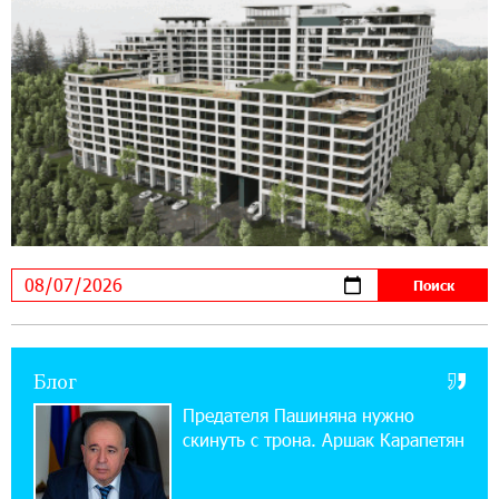
Если Израиль использует тему Геноцида
армян против Эрдогана, то что для него
значит сам Геноцид?
17:16:14 30-07-2026
ВТБ (Армения): вклад «Стабильный» — до
10% годовых и оформление в мобильном
приложении
17:03:49 30-07-2026
Платформа Rate.Trading на Seaside Startup
Summit: IDBank представил инновационное
решение
Блог
14:44:13 29-07-2026
Состоялось открытие Khachaturian Rooftop
Предателя Пашиняна нужно
при поддержке IDBank
скинуть с трона. Аршак Карапетян
18:38:18 28-07-2026