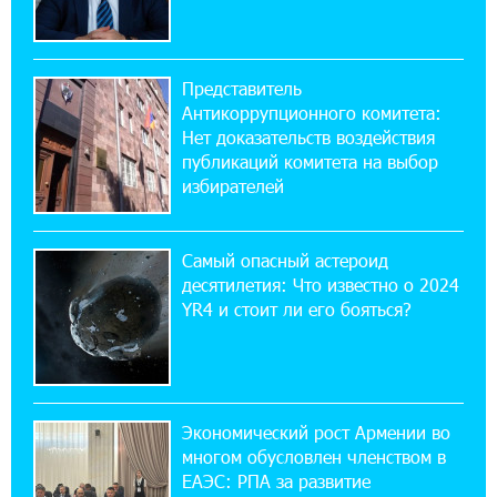
Пашинян ты упустил свой шанс уйти
спокойно. Аршак Карапетян
Представитель
12:04:53 28-07-2026
Антикоррупционного комитета:
Обновленный Центр продаж и обслуживания
Нет доказательств воздействия
Ucom открылся по адресу ул. Шаумяна, 24/2
публикаций комитета на выбор
в Арарате
избирателей
22:28:49 27-07-2026
Никогда Нагорный Карабах не был в составе
Самый опасный астероид
независимого Азербайджана. Аршак
десятилетия: Что известно о 2024
Карапетян
YR4 и стоит ли его бояться?
17:52:29 25-07-2026
Бывший премьер-министр Словакии
обратился к президенту страны с просьбой
содействовать освобождению армянских заключенных,
Экономический рост Армении во
осужденных в Азербайджане
многом обусловлен членством в
ЕАЭС: РПА за развитие