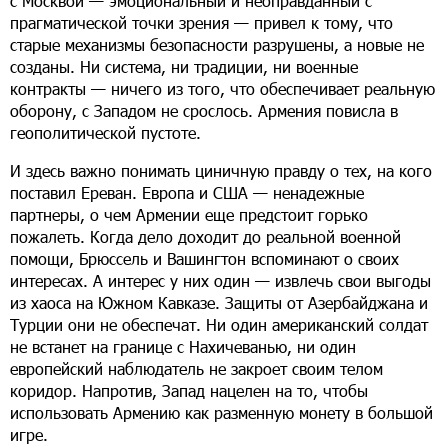
с Москвой — эмоциональный и неоправданный с
прагматической точки зрения — привел к тому, что
старые механизмы безопасности разрушены, а новые не
созданы. Ни система, ни традиции, ни военные
контракты — ничего из того, что обеспечивает реальную
оборону, с Западом не срослось. Армения повисла в
геополитической пустоте.
И здесь важно понимать циничную правду о тех, на кого
поставил Ереван. Европа и США — ненадежные
партнеры, о чем Армении еще предстоит горько
пожалеть. Когда дело доходит до реальной военной
помощи, Брюссель и Вашингтон вспоминают о своих
интересах. А интерес у них один — извлечь свои выгоды
из хаоса на Южном Кавказе. Защиты от Азербайджана и
Турции они не обеспечат. Ни один американский солдат
не встанет на границе с Нахичеванью, ни один
европейский наблюдатель не закроет своим телом
коридор. Напротив, Запад нацелен на то, чтобы
использовать Армению как разменную монету в большой
игре.