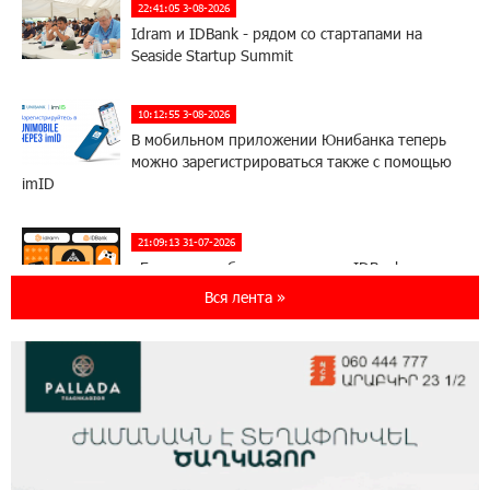
22:41:05 3-08-2026
Idram и IDBank - рядом со стартапами на
Seaside Startup Summit
10:12:55 3-08-2026
В мобильном приложении Юнибанка теперь
можно зарегистрироваться также с помощью
imID
21:09:13 31-07-2026
«Бесплатные бонусы в играх»: IDBank
предупреждает о кибератаках на школьников
Вся лента »
11:21:15 31-07-2026
ЕАЭС со временем будет расширяться. Когда-
нибудь это поймёт и рядовой армянин, но
будет уже поздно
11:03:52 31-07-2026