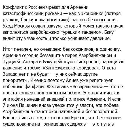
Конфликт с Россией чреват для Армении
катастрофическими рисками — как в экономике (потеря
рынков, блокировка логистики), так и в безопасности.
Уход Москвы создал вакуум, который моментально начал
заполняться азербайджано-турецким тандемом. Баку
видит эту уязвимость и только усиливает давление.
Итог печален, но очевиден: без союзников, в одиночку,
Армения сегодня беззащитна перед Азербайджаном и
Турцией. Анкара и Баку действуют синхронно, наращивая
давление и требуя «Зангезурского коридора». Ответа
Запада нет и не будет — у них сейчас другие
приоритеты. Именно поэтому Алиев уже репетирует
победные фанфары. Фестиваль «Возвращение» — это не
просто концерт под открытым небом. Это политическая
эпитафия нынешней внешней политике Армении. И если
7 июня Пашинян вновь удержится у власти, эта победа
Азербайджана станет окончательной и бесповоротной.
Вопрос лишь в том, осознает ли Ереван, что бессоюзное
существование на границе двух держав — это путь в