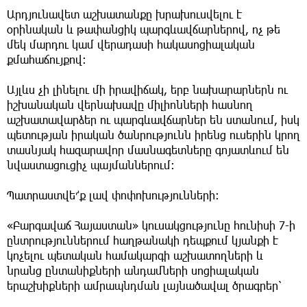
Արդյունավետ աշխատանքը խրախուսվելու է
օրինական և թափանցիկ պարգևավճարներով, ոչ թե
մեկ մարդու կամ վերադասի հակասոցիալական
քմահաճույքով։
Այլևս չի լինելու մի իրավիճակ, երբ նախարարներն ու
իշխանական վերնախավը միլիոնների հասնող
աշխատավարձեր ու պարգևավճարներ են ստանում, իսկ
պետության իրական ծանրությունն իրենց ուսերին կրող
տասնյակ հազարավոր մասնագետները գոյատևում են
նվաստացուցիչ պայմաններում։
Պատրաստվե՜ք լավ փոփոխությունների։
«Բարգավաճ Հայաստան» կուսակցությունը հունիսի 7-ի
ընտրություններում հաղթանակի դեպքում կյանքի է
կոչելու պետական համակարգի աշխատողների և
նրանց ընտանիքների անդամների սոցիալական
երաշխիքների ամրապնդման լայնածավալ ծրագրեր՝