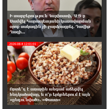
18:02:58 8-08-2026
Դմիտրի Մեդվեդև. Արևմուտքի
Ի տարբերություն Հայփոստի, ՀԷՑ-ը
քաղաքականությունը Հայաստանի
նկատմամբ կրկնում է վրացական սցենարը
Սամվել Կարապետյանի կառավարման
օրոք սակագին չի բարձրացրել. Դավիթ
Ղազի...
17:36:59 8-08-2026
Ադրբեջանցիների բնակեցումը
2026-08-4 12:01:01
Հայաստանում լուրջ վտանգներ է
3
պարունակում. Ավետիք Չալաբյան
17:28:45 8-08-2026
«Հայաքվե»-ի հայտարարությունից հետո
WCC-ն արձագանքել է Հայ Եկեղեցու շուրջ
ստեղծված իրավիճակին
Որտե՞ղ է առաջին անգամ աճեցվել
16:58:38 8-08-2026
հնդկաձավար, և ո՞ր երկրներում է այն
«Շտապ հաստատեք քարտի տվյալները»․
«ընդունված». «Փաստ»
IDBank-ը զգուշացնում է հյուրանոցների
ամրագրման հետ կապված զեղծարարությունների մասին