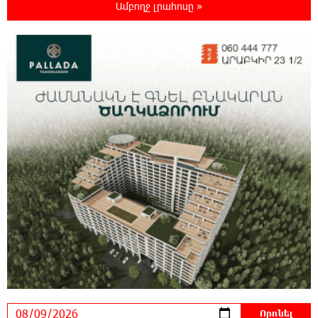
հարավկորեական App Store-ում շրջանցել է
Ամբողջ լրահոսը »
նույնիսկ Google Maps-ը
23:39:22 8-08-2026
Ռուսաստանի տարածքում ոչնչացվել է
ուկրաինական 360 անօդաչու թռչող սարք
23:20:45 8-08-2026
Օգոստոսի 10-ին, 11-ին, 12-ին, 13-ին, 14-ին,
17-ին, 18-ին և 20-ին հարյուրավոր
հասցեներում լույս չի լինելու
23:01:57 8-08-2026
Ողբերգական դեպք՝ Երևանում․ Կիևյան
կամրջի տակ հայտնաբերվել է տղամարդու
մարմին
22:43:21 8-08-2026
Ադրբեջանի Սարով գյուղում տանը 18-ամյա