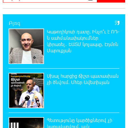
աղջկա դի է հայտնաբերվել
22:25:11 8-08-2026
Բլոգ
Հայհիդրոմետի տնօրենը գրել է
Կաթողիկոսի դատը. Ինչո՞ւ է ՌԴ-
ն սահմանափակումներ
22:07:09 8-08-2026
կիրառել․ ԵԱՏՄ կոլապսը. Էդմոն
Արտակարգ դեպք՝ Երևանում․ կոտրել են
Մարուքյան
«Հույս բոլոր մարդկանց» հիմնադրամի
շենքի պատուհաններն ու դռները
Սխալ հարցից ճիշտ պատասխան
21:48:41 8-08-2026
Ալիևն ու Թրամփը հեռախոսազրույց են
չի ծնվում. Մհեր Ավետիսյան
ունեցել
21:29:45 8-08-2026
«Ինտեր»-ը հաղթեց «Յուվենտուս»-ին
Պետությունը կարծիքներով չի
կառավարվում. այն