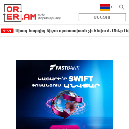
ՄԵՆՅՈՒ
լ հարցից ճիշտ պատասխան չի ծնվում. Մհեր Ավետիսյան