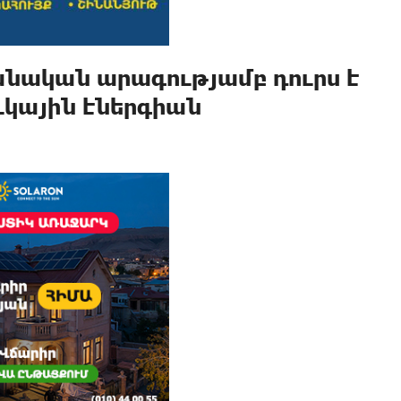
նական արագությամբ դուրս է
ւկային էներգիան