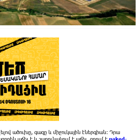
ելով ածուխը, գազը և միջուկային էներգիան։ Դրա
որեն աճել է և շարունակում է աճել, գրում է
naked-