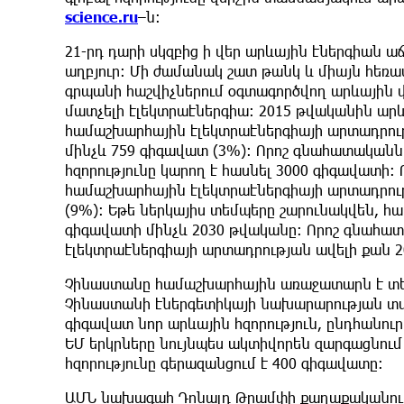
science.ru
–ն։
21-րդ դարի սկզբից ի վեր արևային էներգիան աճ
աղբյուր։ Մի ժամանակ շատ թանկ և միայն հեռա
գրպանի հաշվիչներում օգտագործվող արևային 
մատչելի էլեկտրաէներգիա։ 2015 թվականին արևա
համաշխարհային էլեկտրաէներգիայի արտադրությ
մինչև 759 գիգավատ (3%)։ Որոշ գնահատականն
հզորությունը կարող է հասնել 3000 գիգավատի։
համաշխարհային էլեկտրաէներգիայի արտադրութ
(9%)։ Եթե ներկայիս տեմպերը շարունակվեն, հա
գիգավատի մինչև 2030 թվականը։ Որոշ գնահա
էլեկտրաէներգիայի արտադրության ավելի քան 2
Չինաստանը համաշխարհային առաջատարն է տեղ
Չինաստանի էներգետիկայի նախարարության տվյ
գիգավատ նոր արևային հզորություն, ընդհանուր
ԵՄ երկրները նույնպես ակտիվորեն զարգացնում
հզորությունը գերազանցում է 400 գիգավատը։
ԱՄՆ նախագահ Դոնալդ Թրամփի քաղաքականութ