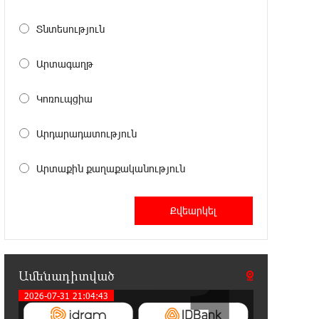
23:50:00 6-08-2026
Տնտեսություն
Վինիսիուսը նոր պայմանագիր է
կնքել «Ռեալի» հետ․
Արտագաղթ
պաշտոնական
Կոռուպցիա
23:32:35 6-08-2026
Սպասվում է քամու ուժգնացում,
Արդարադատություն
ամպրոպ․ եղանակը՝ օգոստոսի 7-
ից 11-ին
Արտաքին քաղաքականություն
23:14:18 6-08-2026
Խոշոր հրդեհ՝ Երևանի Սիլիկյան
թաղամասի հարևանությամբ
գտնվող աղբավայրում. կրակն ու ծուխը տեսանելի
են մի քանի կիլոմետրից
Ամենադիտված
22:55:16 6-08-2026
2026-07-31 21:04:43
Հնդկաստանի և Իսրայելի
վարչապետները քննարկել են