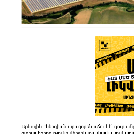
Արևային էներգիան արագորեն աճում է՝ դուրս մղ
գլոբալ հզորությունը վերջին տասնամյակում արագ