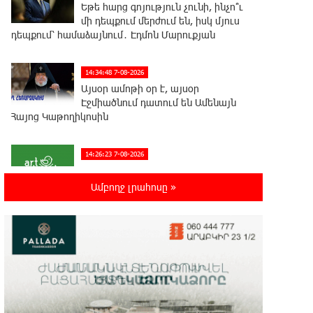
Եթե հարց գոյություն չունի, ինչո՞ւ
մի դեպքում մերժում են, իսկ մյուս
դեպքում՝ համաձայնում․ Էդմոն Մարուքյան
14:34:48 7-08-2026
Այսօր ամոթի օր է, այսօր
Էջմիածնում դատում են Ամենայն
Հայոց Կաթողիկոսին
14:26:23 7-08-2026
«Արտ Լանչ»-ն արդեն Միացյալ
Նահանգներում է․ նոր մասնաճյուղ
Ամբողջ լրահոսը »
Լոս Անջելեսում
12:09:36 7-08-2026
Գրանադայում տեղի ունեցած
քառակողմ հանդիպումից հետո
տարածված հայտարարության մեջ Հայաստանի
տարածքը 29800 քառակուսի կիլոմետր է. Դավիթ
Ղազինյան