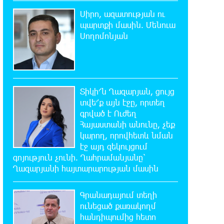
Կարապետյան
Սիրո, ազատության ու
պարտքի մասին. Մենուա
11:06:57 7-08-2026
Սողոմոնյան
Այսօր ամոթի օր է, այսօր
Էջմիածնում դատում են Ամենայն
Հայոց Կաթողիկոսին․ Մարիաննա Ղահրամանյան
Տիկի՜ն Ղազարյան, ցույց
10:44:42 7-08-2026
տվե՜ք այն էջը, որտեղ
«ՀայաՔվեն» կանգնած է Հայ
գրված է Ուժեղ
առաքելական եկեղեցու
պաշտպանության առաջնագծում
Հայաստանի անունը, չեք
կարող, որովհետև նման
էջ այդ զեկույցում
10:40:33 7-08-2026
գոյություն չունի. Ղահրամանյանը՝
«ՀայաՔվե»-ն խստորեն
Ղազարյանի հայտարարության մասին
դատապարտում է Գարեգին Բ-ի և
եպիսկոպոսների նկատմամբ քրեական
հետապնդումը
Գրանադայում տեղի
ունեցած քառակողմ
հանդիպումից հետո
9:30:39 7-08-2026