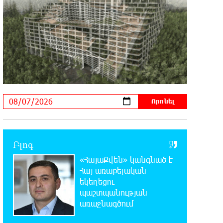
12:00:28 7-08-2026
Փաշազադեն և Փաշինյանն ընդդեմ
Հայ Առաքելական Սուրբ Եկեղեցու
11:39:39 7-08-2026
Բարձր տեխնոլոգիաները
զարգանում են
հանքարդյունաբերության շնորհիվ․ ԶՊՄԿ
11:18:51 7-08-2026
Ucom-ի աջակցությամբ
Բլոգ
ներկայացվեց «Մտապահիր
«ՀայաՔվեն» կանգնած է
կենդանիներին» կրթական խաղը
Հայ առաքելական
եկեղեցու
11:12:58 7-08-2026
պաշտպանության
Այսօր ժամը 15:00 ից «Ուժեղ
առաջնագծում
Հայաստան»-ի պատգամավորները
կլքեն ԱԺ-ն և կշարժվեն դեպի Էջմիածին. Նարեկ