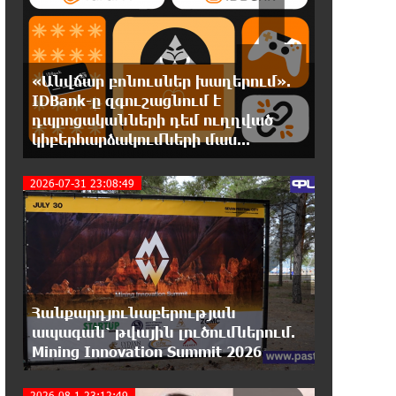
1
Մերձավոր Արևելքում տիրող իրավիճակը+
22:37:22 6-08-2026
«Անվճար բոնուսներ խաղերում».
Մալաթիա-Սեբաստիա վարչական
IDBank-ը զգուշացնում է
շրջանում արմատից փտած
հերթական ծառն է տապալվել
դպրոցականների դեմ ուղղված
կիբերհարձակումների մաս...
2
22:19:14 6-08-2026
2026-07-31 23:08:49
Իրանը և Օմանը պլանավորում են
փոխել Հորմուզի նեղուցի
նավագնացության կառուցվածքը
22:00:57 6-08-2026
8-ամյա Մոնթե Մուրադյանն ու
Սյունե Քոսակյանը հաղթահարել
Հանքարդյունաբերության
են Արարատի գագաթը
ապագան՝ թվային լուծումներում.
Mining Innovation Summit 2026
21:41:25 6-08-2026
Վթար Լոռու մարզում․
2026-08-1 23:12:49