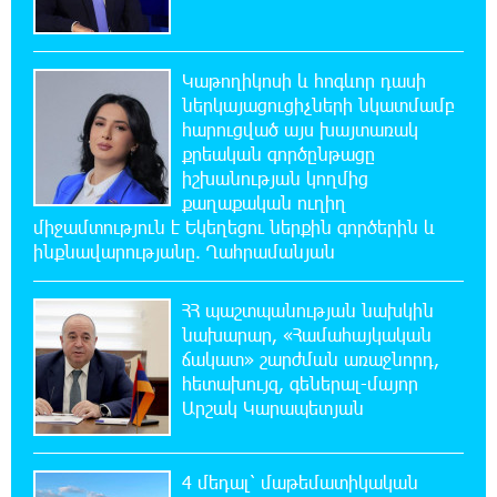
զորակցություն է հայտնում Ամենայն Հայոց
Կաթողիկոսին
Կաթողիկոսի և հոգևոր դասի
20:26:38 6-08-2026
ներկայացուցիչների նկատմամբ
Ավտովթար՝ Կոտայքի մարզում. Զովունի-
հարուցված այս խայտառակ
Եղվարդ ճանապարհին բախվել են «Alfa
քրեական գործընթացը
Romeo»-ն և «Opel»-ը. կա վիրավոր
իշխանության կողմից
քաղաքական ուղիղ
20:08:02 6-08-2026
միջամտություն է Եկեղեցու ներքին գործերին և
Արժևորվում է Շիրակի երգիծական
ինքնավարությանը. Ղահրամանյան
բանահյուսությունը
ՀՀ պաշտպանության նախկին
19:42:39 6-08-2026
նախարար, «Համահայկական
Վրաստանում պետական ​​պաշտոնյային
ճակատ» շարժման առաջնորդ,
կաշառելու փորձի համար քաղաքացի է
հետախույզ, գեներալ-մայոր
ձերբակալվել
Արշակ Կարապետյան
19:25:15 6-08-2026
ՌԴ-ն պատրաստ է շարունակել Հայաստանի
4 մեդալ՝ մաթեմատիկական