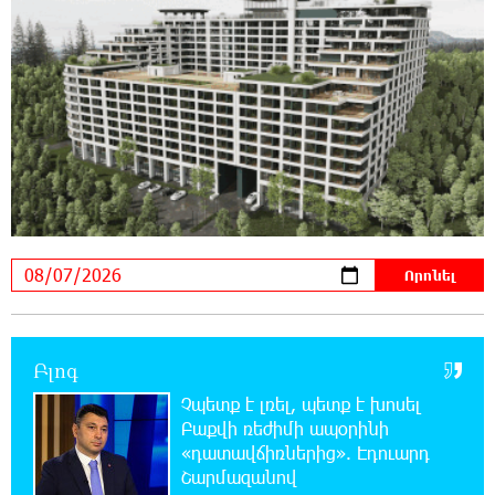
21:41:25 6-08-2026
Վթար Լոռու մարզում․ փրկարարները
վարորդին դուրս են բերել արգելափակումից
21:23:57 6-08-2026
Երևանում երթուղիների փոփոխություն
կլինի
21:10:46 6-08-2026
Օգոստոսի 7-ին՝ Գարեգին Բ Ամենայն Հայոց
Կաթողիկոսի դատական նիստը
20:44:49 6-08-2026
Բլոգ
ՆԳՆ-ն՝ աղբակույտի տակ մնացած
քաղաքացու մահվան մասին
Չպետք է լռել, պետք է խոսել
Բաքվի ռեժիմի ապօրինի
«դատավճիռներից». Էդուարդ
20:42:28 6-08-2026
Շարմազանով
«Համահայկական ճակատ» շարժումը