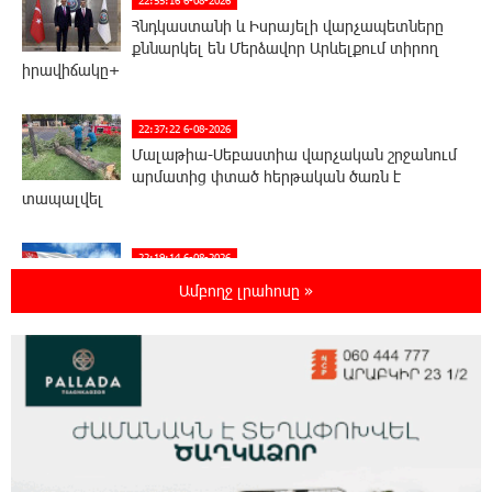
22:55:16 6-08-2026
Հնդկաստանի և Իսրայելի վարչապետները
քննարկել են Մերձավոր Արևելքում տիրող
իրավիճակը+
22:37:22 6-08-2026
Մալաթիա-Սեբաստիա վարչական շրջանում
արմատից փտած հերթական ծառն է
տապալվել
22:19:14 6-08-2026
Իրանը և Օմանը պլանավորում են փոխել
Ամբողջ լրահոսը »
Հորմուզի նեղուցի նավագնացության
կառուցվածքը
22:00:57 6-08-2026
8-ամյա Մոնթե Մուրադյանն ու Սյունե
Քոսակյանը հաղթահարել են Արարատի
գագաթը