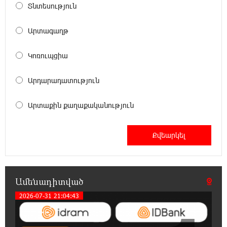
առաջարկում է պահանջարկ չունեցող
Տնտեսություն
մասնագիտություններ. Ատոմ Մխիթարյան
Արտագաղթ
18:03:08 6-08-2026
Հայրենիքը փոքրանում է մեր աչքերի առաջ․
Կոռուպցիա
ազգային ողբերգություն է․ Ավետիք
Չալաբյան
Արդարադատություն
17:35:34 6-08-2026
Արտաքին քաղաքականություն
Չպետք է լռել, պետք է խոսել Բաքվի ռեժիմի
ապօրինի «դատավճիռներից». Էդուարդ
Շարմազանով
17:06:15 6-08-2026
Սամվել Կարապետյանը «ամբողջ
հայության խայտառակություն» է անվանել
Ամենադիտված
Ամենայն Հայոց Կաթողիկոսի նկատմամբ
2026-07-31 21:04:43
դատավարությունը