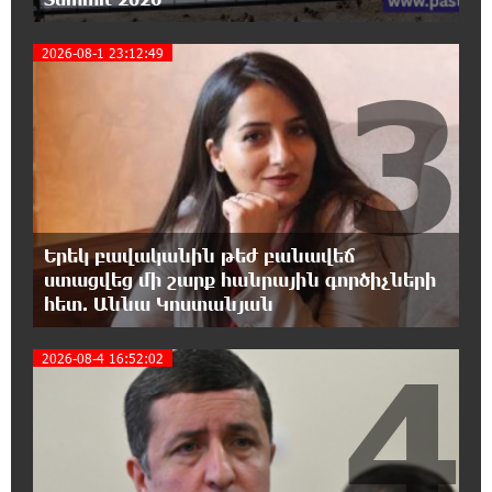
Moody’s-ը IDBank-ի վարկանիշային
հեռանկարը փոխել է դրականի
2026-08-1 23:12:49
3
15:24:13 6-08-2026
Վեհափառի անձնագրի մեջ գրված է՝
Գարեգին Բ․ նույնիսկ քննիչներն ու
դատախազներն են այդպես դիմում նրան՝ իրենց հավատից
ելնելով․ տեսանյութ
15:09:27 6-08-2026
Երեկ բավականին թեժ բանավեճ
Ռեբուսը լուծելու համար, ասեք թե ինչպե՞ս
ստացվեց մի շարք հանրային գործիչների
ՀՀ 29.800 քկմ տարածքը կրճատվեց.
հետ. Աննա Կոստանյան
Վարդևանյանը՝ Հովհաննիսյանին
4
2026-08-4 16:52:02
15:00:46 6-08-2026
Ֆասթ Բանկը Սևան Ստարտափ Սամմիթին
ներկայացրել է իր պրոդուկտներն ու
քարտային առաջարկները