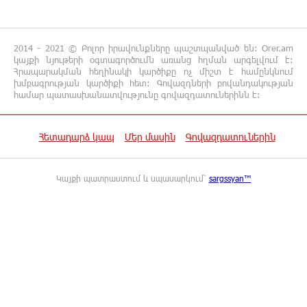
տեխնոլոգիական առաջընթացն անհնար է․
Վարդան Ջհանյան
2014 - 2021 © Բոլոր իրավունքները պաշտպանված են: Orer.am
12:44:19 6-08-2026
կայքի նյութերի օգտագործումն առանց հղման արգելվում է:
Ավետիք Չալաբյանին կալանավորել են
Հրապարակման հեղինակի կարծիքը ոչ միշտ է համընկնում
խմբագրության կարծիքի հետ: Գովազդների բովանդակության
անօրինական հիմքերով. Անահիտ Ադամյան
համար պատասխանատվությունը գովազդատուներինն է:
12:16:02 6-08-2026
Հետադարձ կապ
Մեր մասին
Գովազդատուներին
Ժողովո՛ւրդ, Սամվել Կարապետյանի,
սրբազանների կալանքը ապօրինի է եղել.
Արամ Վարդևանյան
Կայքի պատրաստում և սպասարկում՝
sargssyan™
12:14:06 6-08-2026
Ամեն ընտրություններից հետո իշխանական
պատգամավորների թիվը փոքրանում է,
գնալով ավելի է փոքրանալու. Նարեկ Կարապետյան
12:04:12 6-08-2026
Սամվել Կարապետյանի տեսլականը