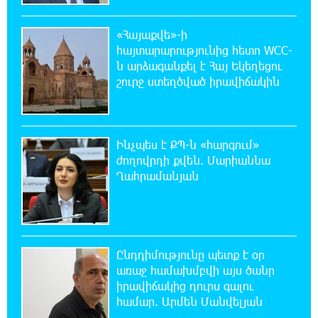
20:14:36 8-08-2026
«Հայաքվե»-ի
Ճապոնական Յակիշիմե կերամիկայի
հայտարարությունից հետո WCC-
ցուցահանդեսը երկարաձգվել է մինչև
ն արձագանքել է Հայ Եկեղեցու
օգոստոսի 30-ը
շուրջ ստեղծված իրավիճակին
19:55:28 8-08-2026
Որոնվում է նախաձեռնված քրեական
վարույթի շրջանակներում
Ինչպես է ՔՊ-ն «հարգում»
ժողովրդի քվեն. Մարիաննա
Ղահրամանյան
19:37:10 8-08-2026
Փաշինյանն ու Թրամփը հեռախոսազրույց
են ունեցել
19:19:12 8-08-2026
Ընդդիմությունը պետք է օր
Չհանե´ս խաչդ, Հայաստան աշխարհ․ Ուժեղ
առաջ համախմբվի այս ծանր
Հայաստան
իրավիճակից դուրս գալու
համար. Արմեն Մանվելյան
19:18:03 8-08-2026