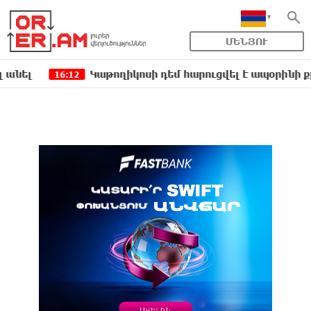
ՄԵՆՅՈՒ
Կաթողիկոսի դեմ հարուցվել է ապօրինի քրեական 
16:12