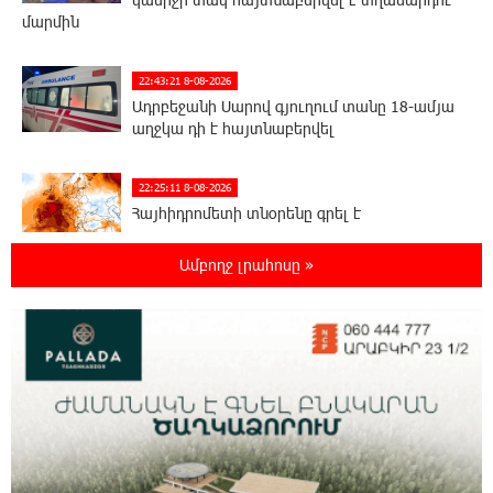
մարմին
22:43:21 8-08-2026
Ադրբեջանի Սարով գյուղում տանը 18-ամյա
աղջկա դի է հայտնաբերվել
22:25:11 8-08-2026
Հայհիդրոմետի տնօրենը գրել է
Ամբողջ լրահոսը »
22:07:09 8-08-2026
Արտակարգ դեպք՝ Երևանում․ կոտրել են
«Հույս բոլոր մարդկանց» հիմնադրամի
շենքի պատուհաններն ու դռները
21:48:41 8-08-2026
Ալիևն ու Թրամփը հեռախոսազրույց են
ունեցել