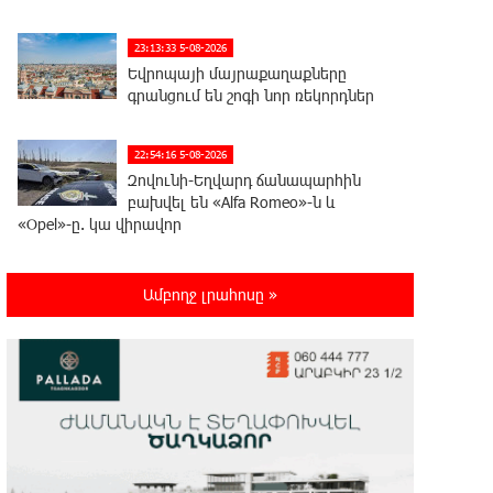
23:13:33 5-08-2026
Եվրոպայի մայրաքաղաքները
գրանցում են շոգի նոր ռեկորդներ
22:54:16 5-08-2026
Զովունի-Եղվարդ ճանապարհին
բախվել են «Alfa Romeo»-ն և
«Opel»-ը. կա վիրավոր
22:44:25 5-08-2026
Ամբողջ լրահոսը »
Անունս տալուց առաջ գոնե
լվացվեք․ Էդմոն Մարուքյան
22:40:10 5-08-2026
Այսօր մենք ունենք մի իրավիճակ,
երբ որ բանտերը լիքն են
քաղբանտարկյալներով, նորերին բերելու համար,
քանի որ տեղ չկա, հերթափոխով հներին