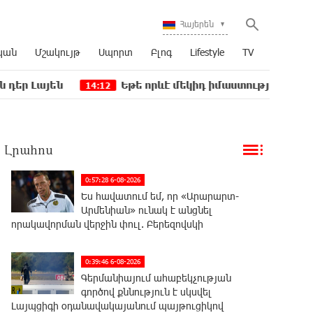
Հայերեն
կան
Մշակույթ
Սպորտ
Բլոգ
Lifestyle
TV
ն
Եթե որևէ մեկիդ իմաստություն է պակասում, թ
14:12
Լրահոս
0:57:28 6-08-2026
Ես հավատում եմ, որ «Արարարտ-
Արմենիան» ունակ է անցնել
որակավորման վերջին փուլ. Բերեզովսկի
0:39:46 6-08-2026
Գերմանիայում ահաբեկչության
գործով քննություն է սկսվել
Լայպցիգի օդանավակայանում պայթուցիկով