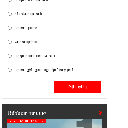
Տնտեսություն
20:12:40 5-08-2026
Հայրենիքի զգացողությունը հողի
նկատմամբ պետք է լինի ոչ թե
Արտագաղթ
թշնամության, այլ բարեկամության հիմքը. Էդգար
Ղազարյան
Կոռուպցիա
19:57:06 5-08-2026
Արդարադատություն
Պեղումներ և նոր բացահայտում
Հին Խնձորեսկում
Արտաքին քաղաքականություն
19:39:55 5-08-2026
Սալահը կարիերան կշարունակի
Թուրքիայում
19:20:45 5-08-2026
Ամենադիտված
Մեքենաներից գողություններ և
շորթում Երևանում. բացահայտվել
2026-07-30 16:36:37
է «Տեսլայով» հանցավոր խումբը