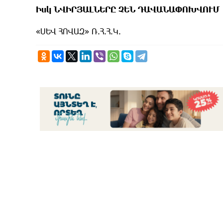
Իսկ ՆՎԻՐՅԱԼՆԵՐԸ ՉԵՆ ԴԱՎԱՆԱՓՈԽՎՈՒՄ
«ՍԵՎ ՀՈՎԱԶ» Ռ.Հ.Հ.Կ.