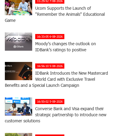
11:29:52 7-08-2026
Ucom Supports the Launch of
"Remember the Animals" Educational
Game
16:33:05 6-08-2026
Moody’s changes the outlook on
IDBank’s ratings to positive
16:56:10 5-08-2026
IDBank Introduces the New Mastercard
World Card with Exclusive Travel
Benefits and a Special Launch Campaign
16:50:02 5-08-2026
Converse Bank and Visa expand their
strategic partnership to introduce new
customer solutions