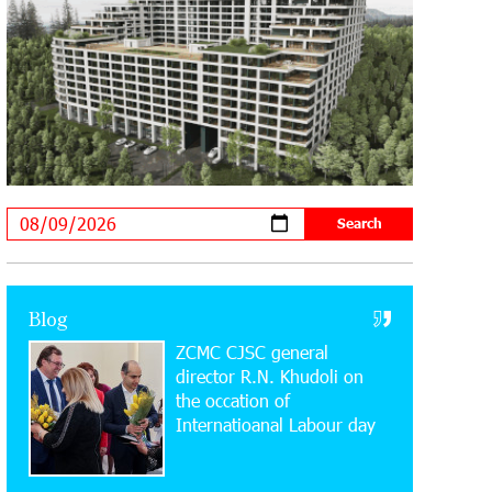
20:34:54 31-07-2026
Moody's affirms Converse Bank's
ratings and changes outlook to
positive from stable
18:11:09 31-07-2026
New Achievements in Europe:
"Armenian Virtuosos" Scholarship
Recipients Embark on Educational Trips to Prestigious
Music Academies
16:54:53 30-07-2026
Rate.Trading Platform at Seaside
Blog
Startup Summit: IDBank Introduces
ZCMC CJSC general
an Innovative Solution
director R.N. Khudoli on
the օccation of
14:34:49 29-07-2026
Internatioanal Labour day
Khachaturian Rooftop Grand Opening
Supported by IDBank