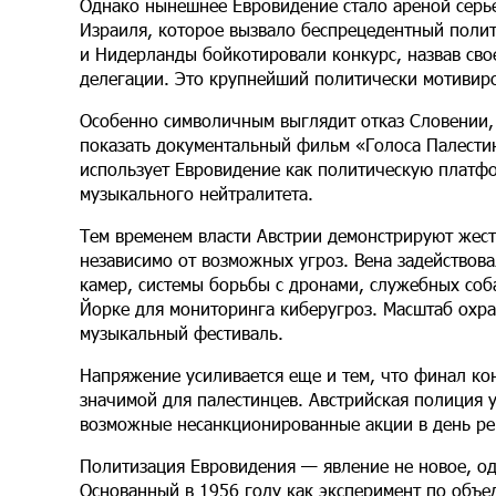
Однако нынешнее Евровидение стало ареной серь
Израиля, которое вызвало беспрецедентный полит
и Нидерланды бойкотировали конкурс, назвав сво
делегации. Это крупнейший политически мотивир
Особенно символичным выглядит отказ Словении,
показать документальный фильм «Голоса Палестин
использует Евровидение как политическую платфо
музыкального нейтралитета.
Тем временем власти Австрии демонстрируют жест
независимо от возможных угроз. Вена задействов
камер, системы борьбы с дронами, служебных соб
Йорке для мониторинга киберугроз. Масштаб охр
музыкальный фестиваль.
Напряжение усиливается еще и тем, что финал ко
значимой для палестинцев. Австрийская полиция 
возможные несанкционированные акции в день р
Политизация Евровидения — явление не новое, од
Основанный в 1956 году как эксперимент по объе