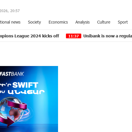
2026,
20
:
57
tional news
Society
Economics
Analysis
Culture
Sport
024 kicks off
Unibank is now a regular partner of “
11:37