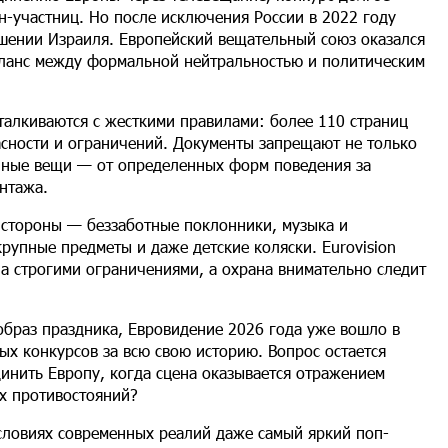
н-участниц. Но после исключения России в 2022 году
шении Израиля. Европейский вещательный союз оказался
аланс между формальной нейтральностью и политическим
талкиваются с жесткими правилами: более 110 страниц
асности и ограничений. Документы запрещают не только
нные вещи — от определенных форм поведения за
нтажа.
 стороны — беззаботные поклонники, музыка и
крупные предметы и даже детские коляски. Eurovision
на строгими ограничениями, а охрана внимательно следит
образ праздника, Евровидение 2026 года уже вошло в
ых конкурсов за всю свою историю. Вопрос остается
инить Европу, когда сцена оказывается отражением
х противостояний?
условиях современных реалий даже самый яркий поп-