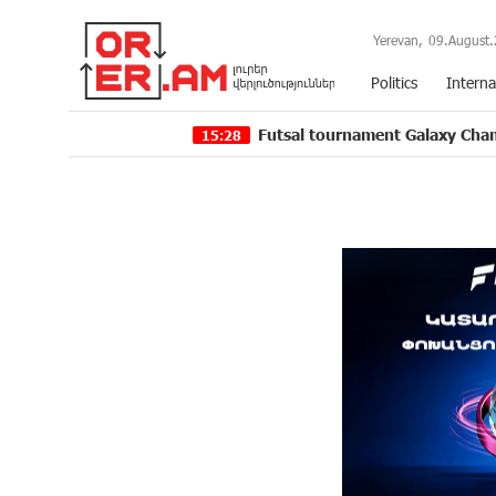
Yerevan,
09.August.
Politics
Interna
Futsal tournament Galaxy Champions League 2
15:28