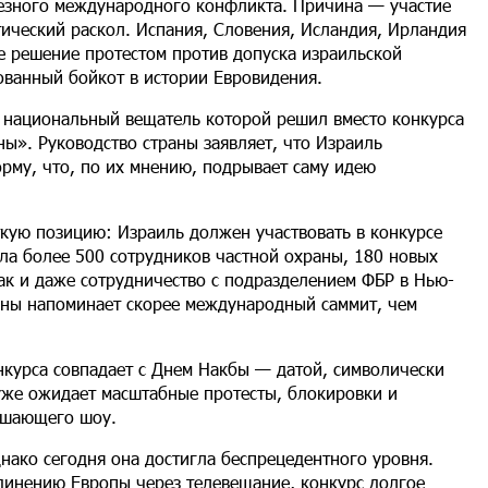
езного международного конфликта. Причина — участие
ический раскол. Испания, Словения, Исландия, Ирландия
е решение протестом против допуска израильской
ованный бойкот в истории Евровидения.
 национальный вещатель которой решил вместо конкурса
ы». Руководство страны заявляет, что Израиль
рму, что, по их мнению, подрывает саму идею
кую позицию: Израиль должен участвовать в конкурсе
ала более 500 сотрудников частной охраны, 180 новых
ак и даже сотрудничество с подразделением ФБР в Нью-
аны напоминает скорее международный саммит, чем
нкурса совпадает с Днем Накбы — датой, символически
уже ожидает масштабные протесты, блокировки и
ешающего шоу.
нако сегодня она достигла беспрецедентного уровня.
динению Европы через телевещание, конкурс долгое