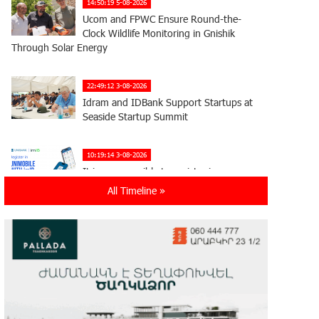
14:50:19 5-08-2026
Ucom and FPWC Ensure Round-the-
Clock Wildlife Monitoring in Gnishik
Through Solar Energy
22:49:12 3-08-2026
Idram and IDBank Support Startups at
Seaside Startup Summit
10:19:14 3-08-2026
It is now possible to register in
Unibank’s mobile application through
All Timeline »
imID as well
21:13:05 31-07-2026
“Free In-Game Bonuses”: IDBank
Warns About Cyberattacks Targeting
Schoolchildren