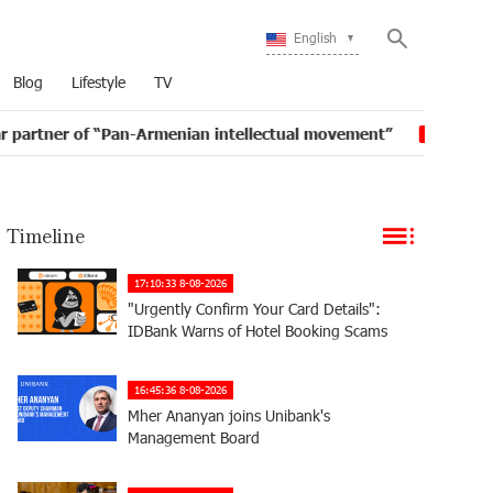
English
Blog
Lifestyle
TV
Pan-Armenian intellectual movement”
IDBank issued an
16:11
Timeline
17:10:33 8-08-2026
"Urgently Confirm Your Card Details":
IDBank Warns of Hotel Booking Scams
16:45:36 8-08-2026
Mher Ananyan joins Unibank's
Management Board