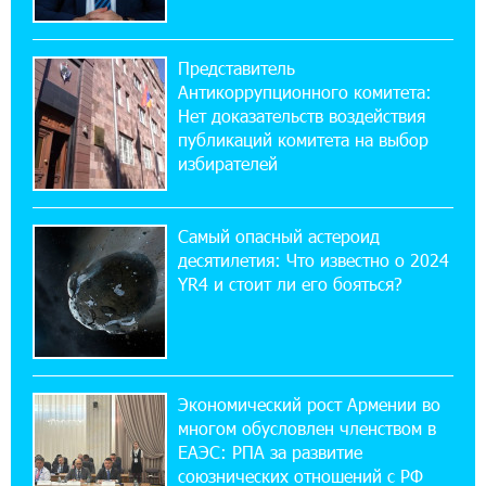
Summit: IDBank представил инновационное
решение
Представитель
Антикоррупционного комитета:
14:44:13 29-07-2026
Нет доказательств воздействия
Состоялось открытие Khachaturian Rooftop
публикаций комитета на выбор
при поддержке IDBank
избирателей
18:38:18 28-07-2026
Пашинян ты упустил свой шанс уйти
Самый опасный астероид
спокойно. Аршак Карапетян
десятилетия: Что известно о 2024
YR4 и стоит ли его бояться?
12:04:53 28-07-2026
Обновленный Центр продаж и обслуживания
Ucom открылся по адресу ул. Шаумяна, 24/2
в Арарате
Экономический рост Армении во
многом обусловлен членством в
22:28:49 27-07-2026
ЕАЭС: РПА за развитие
Никогда Нагорный Карабах не был в составе
союзнических отношений с РФ
независимого Азербайджана. Аршак