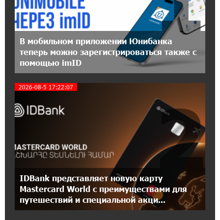
12:55:34 16-07-2026
При поддержке Ucom в Шенаване
В мобильном приложении Юнибанка
установлена солнечная станция мощностью
теперь можно зарегистрироваться также с
10 кВт
помощью imID
20:31:19 14-07-2026
2026-08-5 17:22:07
2
Юнибанк разыграет поездку в Италию среди
новых держателей карт Mastercard World
«Travel»
16:43:19 14-07-2026
Москва–Баку: есть разногласия, но связи
сохраняются. А мы что делаем?
IDBank представляет новую карту
18:04:39 13-07-2026
Mastercard World с преимуществами для
День благодарности клиентам в Ванадзоре:
путешествий и специальной акци...
IDBank