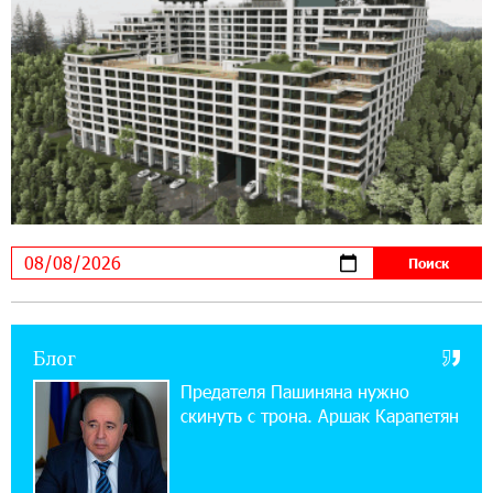
предупреждает о кибератаках на школьников
11:21:15 31-07-2026
ЕАЭС со временем будет расширяться. Когда-
нибудь это поймёт и рядовой армянин, но
будет уже поздно
11:03:52 31-07-2026
Если Израиль использует тему Геноцида
армян против Эрдогана, то что для него
значит сам Геноцид?
17:16:14 30-07-2026
Блог
ВТБ (Армения): вклад «Стабильный» — до
10% годовых и оформление в мобильном
Предателя Пашиняна нужно
приложении
скинуть с трона. Аршак Карапетян
17:03:49 30-07-2026
Платформа Rate.Trading на Seaside Startup