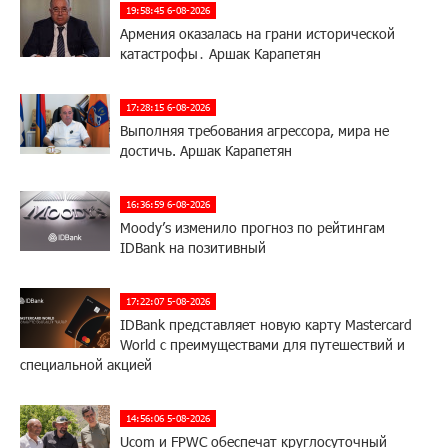
19:58:45 6-08-2026
Армения оказалась на грани исторической
катастрофы․ Аршак Карапетян
17:28:15 6-08-2026
Выполняя требования агрессора, мира не
достичь. Аршак Карапетян
16:36:59 6-08-2026
Moody’s изменило прогноз по рейтингам
IDBank на позитивный
17:22:07 5-08-2026
IDBank представляет новую карту Mastercard
World с преимуществами для путешествий и
специальной акцией
14:56:06 5-08-2026
Ucom и FPWC обеспечат круглосуточный