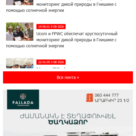
мониторинг дикой природы в Гнишике с
помощью солнечной энергии
14:56:01 5-08-2026
Ucom и FPWC обеспечат круглосуточный
мониторинг дикой природы в Гнишике с
помощью солнечной энергии
22:41:05 3-08-2026
Idram и IDBank - рядом со стартапами на
Seaside Startup Summit
Вся лента »
10:12:55 3-08-2026
В мобильном приложении Юнибанка теперь
можно зарегистрироваться также с помощью
imID
21:09:13 31-07-2026
«Бесплатные бонусы в играх»: IDBank