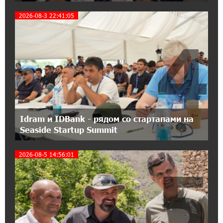
«Мой лес Армения» — бенефициар
2026-08-3 22:41:05
инициативы «Сила одного драма» в июле
4
12:56:04 11-07-2026
Станьте акционером Юнибанка и
воспользуйтесь выгодным инвестиционным
предложением
21:45:09 9-07-2026
IDBank предупреждает о мошеннических
Idram и IDBank - рядом со стартапами на
звонках от имени пенсионных фондов
Seaside Startup Summit
2026-08-5 14:56:01
15:50:50 9-07-2026
5
Небольшой французский уголок в Раздане
при сотрудничестве с Конверс МСБ
15:18:39 9-07-2026
Предателя Пашиняна нужно скинуть с трона.