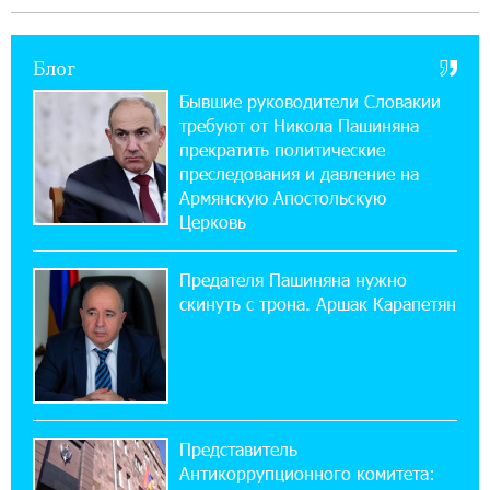
будет уже поздно
Блог
11:03:52 31-07-2026
Если Израиль использует тему Геноцида
Бывшие руководители Словакии
армян против Эрдогана, то что для него
требуют от Никола Пашиняна
значит сам Геноцид?
прекратить политические
преследования и давление на
17:16:14 30-07-2026
Армянскую Апостольскую
ВТБ (Армения): вклад «Стабильный» — до
Церковь
10% годовых и оформление в мобильном
приложении
Предателя Пашиняна нужно
скинуть с трона. Аршак Карапетян
17:03:49 30-07-2026
Платформа Rate.Trading на Seaside Startup
Summit: IDBank представил инновационное
решение
Представитель
14:44:13 29-07-2026
Антикоррупционного комитета:
Состоялось открытие Khachaturian Rooftop