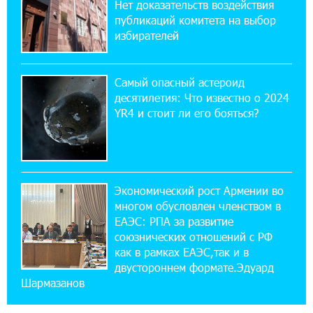
при поддержке IDBank
Нет доказательств воздействия
публикаций комитета на выбор
избирателей
18:38:18 28-07-2026
Пашинян ты упустил свой шанс уйти
спокойно. Аршак Карапетян
Самый опасный астероид
десятилетия: Что известно о 2024
12:04:53 28-07-2026
YR4 и стоит ли его бояться?
Обновленный Центр продаж и обслуживания
Ucom открылся по адресу ул. Шаумяна, 24/2
в Арарате
Экономический рост Армении во
22:28:49 27-07-2026
многом обусловлен членством в
Никогда Нагорный Карабах не был в составе
независимого Азербайджана. Аршак
ЕАЭС: РПА за развитие
Карапетян
союзнических отношений с РФ
как в рамках ЕАЭС,так и в
двустороннем формате.Эдуард
17:52:29 25-07-2026
Шармазанов
Бывший премьер-министр Словакии
обратился к президенту страны с просьбой