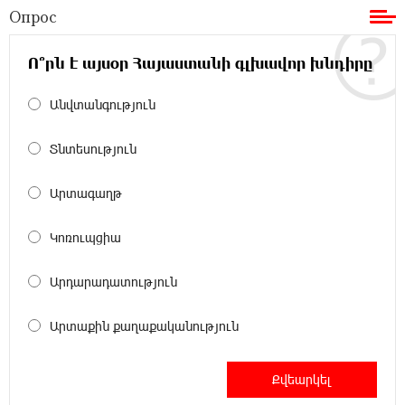
содействовать освобождению армянских заключенных,
Опрос
осужденных в Азербайджане
Ո՞րն է այսօր Հայաստանի գլխավոր խնդիրը
12:17:04 23-07-2026
Против кого вооружается Азербайджан?
Անվտանգություն
Аршак Карапетян
Տնտեսություն
12:04:45 23-07-2026
При поддержке Ucom в спортивной школе
Արտագաղթ
Вайка установлена солнечная
электростанция мощностью 15 кВт
Կոռուպցիա
20:50:22 22-07-2026
Արդարադատություն
Новые финансовые навыки на «Давидбекских
играх»: Idram&IDBank
Արտաքին քաղաքականություն
11:25:48 21-07-2026
Кругом война. А вас вводят в заблуждение.
Аршак Карапетян