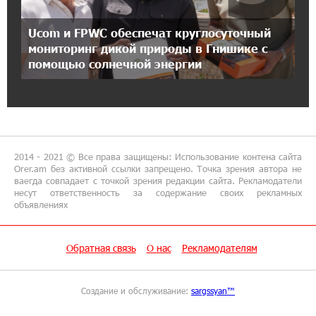
Аршак Карапетян
Ucom и FPWC обеспечат круглосуточный
18:38:14 8-07-2026
мониторинг дикой природы в Гнишике с
Зачем Пашинян полетел в Россию?․ Аршак
помощью солнечной энергии
Карапетян
17:46:18 8-07-2026
Глава МИД Иордании: Подписание мирного
соглашения между Арменией и
Азербайджаном близко
2014 - 2021 © Все права защищены: Использование контена сайта
Orer.am без активной ссылки запрещено. Точка зрения автора не
ваегда совпадает с точкой зрения редакции сайта. Рекламодатели
17:27:13 8-07-2026
несут ответственность за содержание своих рекламных
объявлениях
Рост цен на продукты в Армении ускорился
до 8,6%: ЕАБР
Обратная связь
О нас
Рекламодателям
17:24:27 8-07-2026
Idram - главный партнер ежегодной
конференции «На пути к осознанному
Создание и обслуживание:
sargssyan™
воспитанию детей 2026»