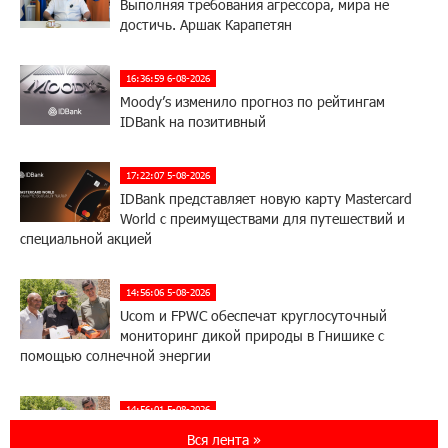
Выполняя требования агрессора, мира не
достичь. Аршак Карапетян
16:36:59 6-08-2026
Moody’s изменило прогноз по рейтингам
IDBank на позитивный
17:22:07 5-08-2026
IDBank представляет новую карту Mastercard
World с преимуществами для путешествий и
специальной акцией
14:56:06 5-08-2026
Ucom и FPWC обеспечат круглосуточный
мониторинг дикой природы в Гнишике с
помощью солнечной энергии
14:56:01 5-08-2026
Ucom и FPWC обеспечат круглосуточный
Вся лента »