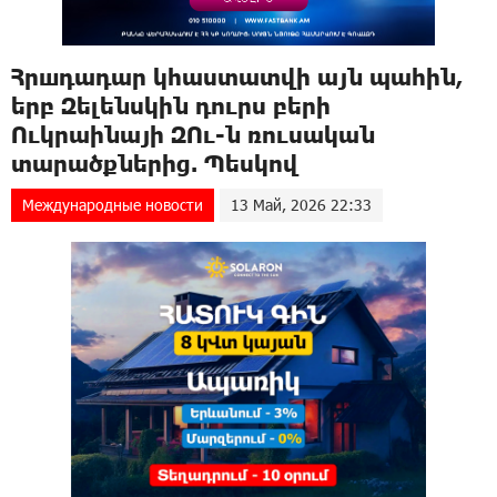
Հրшդադար կհաստատվի այն պահին,
երբ Զելենսկին դուրս բերի
Ուկրաինայի ԶՈւ-ն ռուսական
տարածքներից. Պեսկով
Международные новости
13 Май, 2026 22:33