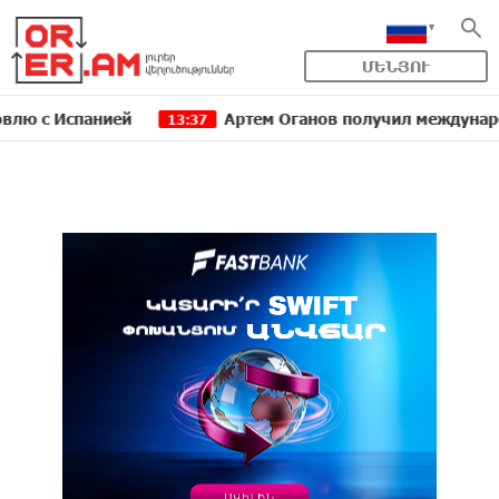
ՄԵՆՅՈՒ
спанией
Артем Оганов получил международную гос
13:37