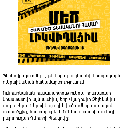
Պեսկովը պատմել է, թե երբ վրա կհասնի հրադադարն
ուկրաինական հակամարտությունում
Ուկրաինական հակամարտությունում հրադադար
կհաստատվի այն պահին, երբ Վլադիմիր Զելենսկին
դուրս բերի Ուկրաինայի զինված ուժերը ռուսական
տարածքից, հայտարարել է ՌԴ նախագահի մամուլի
քարտուղար Դմիտրի Պեսկովը: