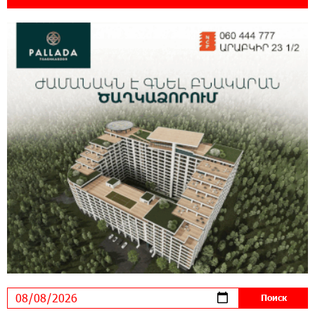
мониторинг дикой природы в Гнишике с
помощью солнечной энергии
22:41:05 3-08-2026
Idram и IDBank - рядом со стартапами на
Seaside Startup Summit
10:12:55 3-08-2026
В мобильном приложении Юнибанка теперь
можно зарегистрироваться также с помощью
imID
21:09:13 31-07-2026
«Бесплатные бонусы в играх»: IDBank
предупреждает о кибератаках на школьников
11:21:15 31-07-2026
ЕАЭС со временем будет расширяться. Когда-
нибудь это поймёт и рядовой армянин, но