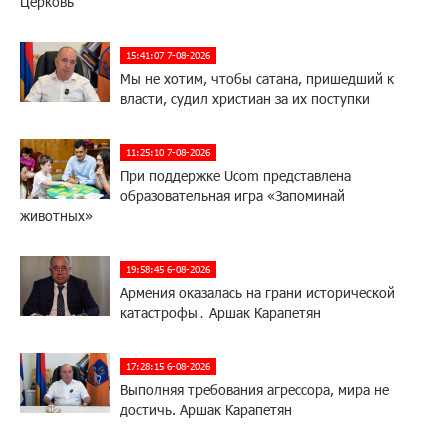
Церковь
15:41:07 7-08-2026
Мы не хотим, чтобы сатана, пришедший к
власти, судил христиан за их поступки
11:25:10 7-08-2026
При поддержке Ucom представлена
образовательная игра «Запоминай
животных»
19:58:45 6-08-2026
Армения оказалась на грани исторической
катастрофы․ Аршак Карапетян
17:28:15 6-08-2026
Выполняя требования агрессора, мира не
достичь. Аршак Карапетян