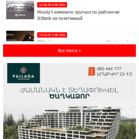
16:36:59 6-08-2026
Moody’s изменило прогноз по рейтингам
IDBank на позитивный
17:22:07 5-08-2026
IDBank представляет новую карту Mastercard
World с преимуществами для путешествий и
Вся лента »
специальной акцией
14:56:06 5-08-2026
Ucom и FPWC обеспечат круглосуточный
мониторинг дикой природы в Гнишике с
помощью солнечной энергии
14:56:01 5-08-2026
Ucom и FPWC обеспечат круглосуточный
мониторинг дикой природы в Гнишике с
помощью солнечной энергии