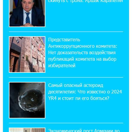
скинуть с трона. Аршак Карапетян
Если Израиль использует тему Геноцида
армян против Эрдогана, то что для него
значит сам Геноцид?
17:16:14 30-07-2026
Представитель
ВТБ (Армения): вклад «Стабильный» — до
Антикоррупционного комитета:
10% годовых и оформление в мобильном
приложении
Нет доказательств воздействия
публикаций комитета на выбор
избирателей
17:03:49 30-07-2026
Платформа Rate.Trading на Seaside Startup
Summit: IDBank представил инновационное
Самый опасный астероид
решение
десятилетия: Что известно о 2024
YR4 и стоит ли его бояться?
14:44:13 29-07-2026
Состоялось открытие Khachaturian Rooftop
при поддержке IDBank
Экономический рост Армении во
18:38:18 28-07-2026