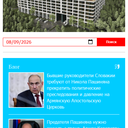
22:41:05 3-08-2026
Idram и IDBank - рядом со стартапами на
Seaside Startup Summit
10:12:55 3-08-2026
В мобильном приложении Юнибанка теперь
можно зарегистрироваться также с помощью
imID
Блог
21:09:13 31-07-2026
«Бесплатные бонусы в играх»: IDBank
Бывшие руководители Словакии
предупреждает о кибератаках на школьников
требуют от Никола Пашиняна
прекратить политические
11:21:15 31-07-2026
преследования и давление на
ЕАЭС со временем будет расширяться. Когда-
Армянскую Апостольскую
нибудь это поймёт и рядовой армянин, но
Церковь
будет уже поздно
Предателя Пашиняна нужно
11:03:52 31-07-2026