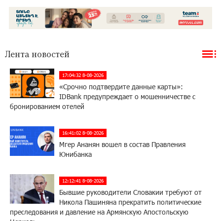
Лента новостей
17:04:32 8-08-2026
«Срочно подтвердите данные карты»:
IDBank предупреждает о мошенничестве с
бронированием отелей
16:41:02 8-08-2026
Мгер Ананян вошел в состав Правления
Юнибанка
12:12:41 8-08-2026
Бывшие руководители Словакии требуют от
Никола Пашиняна прекратить политические
преследования и давление на Армянскую Апостольскую