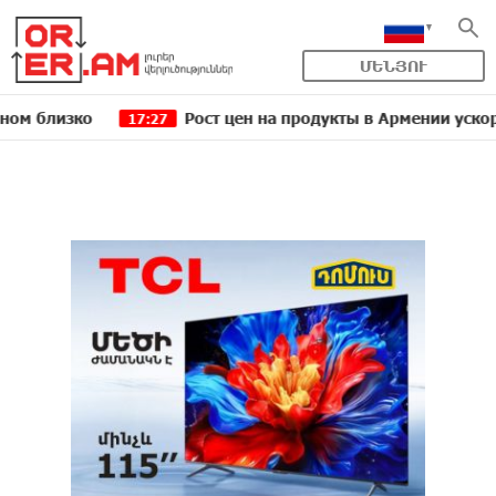
ՄԵՆՅՈՒ
зко
Рост цен на продукты в Армении ускорился д
17:27