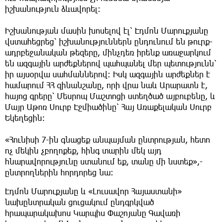
իշխանություն ձևավորել։
Իշխանության մասին խոսելով էլ՝ Էդմոն Մարուքյանը
վստահեցրեց՝ իշխանություններն ընդունում են թուրք-
ադրբեջանական թեզերը, մինչդեռ իրենք առաջարկում
են ազգային արժեքներով պահպանել մեր պետությունն՝
իր այսօրվա սահմաններով։ Իսկ ազգային արժեքներ է
համարում ՀՀ զինանշանը, որի վրա նաև Արարատն է,
հայոց գրերը՝ Մեսրոպ Մաշտոցի ստեղծած այբուբենը, և
Մայր Աթոռ Սուրբ Էջմիածինը՝ Հայ Առաքելական Սուրբ
Եկեղեցին։
«Հունիսի 7-ին գնացեք անպայման ընտրության, հետո
ոչ մեկին չբողոքեք, հինգ տարին մեկ այդ
հնարավորությունը ստանում եք, տանը մի նստեք»,-
ընտրողներին հորդորեց նա։
Էդմոն Մարուքյանը և «Լուսավոր Հայաստանի»
նախընտրական ցուցակում ընդգրկված
հրապարակախոս Կարպիս Փաշոյանը Գավառի