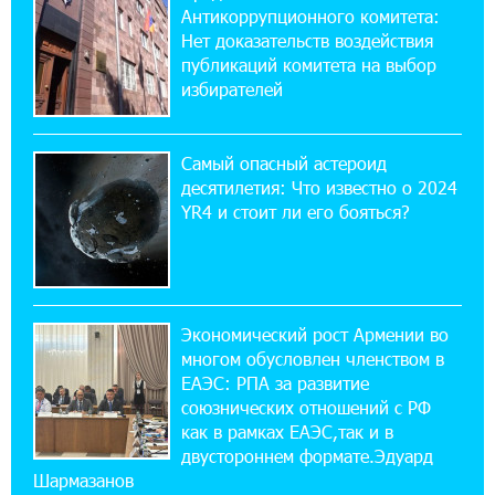
Антикоррупционного комитета:
10% годовых и оформление в мобильном
приложении
Нет доказательств воздействия
публикаций комитета на выбор
избирателей
17:03:49 30-07-2026
Платформа Rate.Trading на Seaside Startup
Summit: IDBank представил инновационное
Самый опасный астероид
решение
десятилетия: Что известно о 2024
YR4 и стоит ли его бояться?
14:44:13 29-07-2026
Состоялось открытие Khachaturian Rooftop
при поддержке IDBank
Экономический рост Армении во
18:38:18 28-07-2026
многом обусловлен членством в
Пашинян ты упустил свой шанс уйти
спокойно. Аршак Карапетян
ЕАЭС: РПА за развитие
союзнических отношений с РФ
как в рамках ЕАЭС,так и в
12:04:53 28-07-2026
двустороннем формате.Эдуард
Обновленный Центр продаж и обслуживания
Шармазанов
Ucom открылся по адресу ул. Шаумяна, 24/2