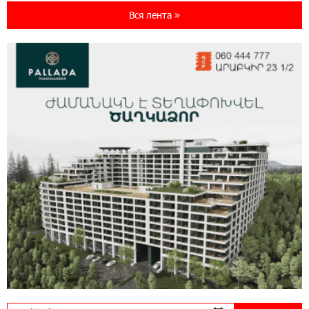
World с преимуществами для путешествий и
Вся лента »
специальной акцией
14:56:06 5-08-2026
Ucom и FPWC обеспечат круглосуточный
мониторинг дикой природы в Гнишике с
помощью солнечной энергии
14:56:01 5-08-2026
Ucom и FPWC обеспечат круглосуточный
мониторинг дикой природы в Гнишике с
помощью солнечной энергии
22:41:05 3-08-2026
Idram и IDBank - рядом со стартапами на
Seaside Startup Summit
10:12:55 3-08-2026
В мобильном приложении Юнибанка теперь