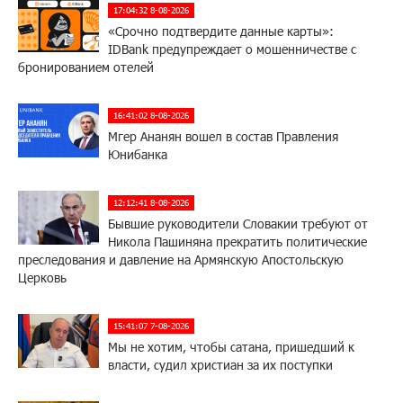
17:04:32 8-08-2026
«Срочно подтвердите данные карты»:
IDBank предупреждает о мошенничестве с
бронированием отелей
16:41:02 8-08-2026
Мгер Ананян вошел в состав Правления
Юнибанка
12:12:41 8-08-2026
Бывшие руководители Словакии требуют от
Никола Пашиняна прекратить политические
преследования и давление на Армянскую Апостольскую
Церковь
15:41:07 7-08-2026
Мы не хотим, чтобы сатана, пришедший к
власти, судил христиан за их поступки