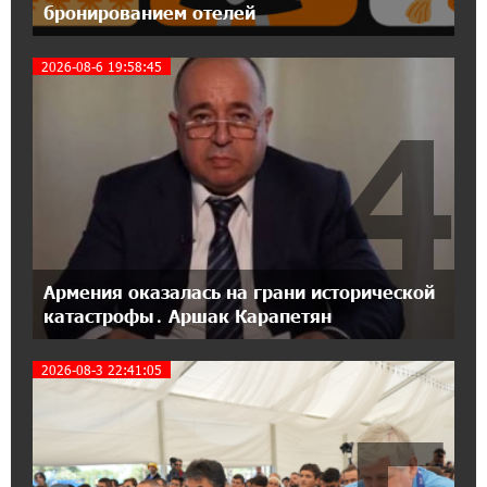
бронированием отелей
18:04:39 13-07-2026
2026-08-6 19:58:45
День благодарности клиентам в Ванадзоре:
IDBank
4
17:07:36 11-07-2026
Пашинян замотивирован уничтожить
Армению․ Аршак Карапетян
14:27:40 11-07-2026
«Мой лес Армения» — бенефициар
Армения оказалась на грани исторической
инициативы «Сила одного драма» в июле
катастрофы․ Аршак Карапетян
2026-08-3 22:41:05
12:56:04 11-07-2026
Станьте акционером Юнибанка и
воспользуйтесь выгодным инвестиционным
предложением