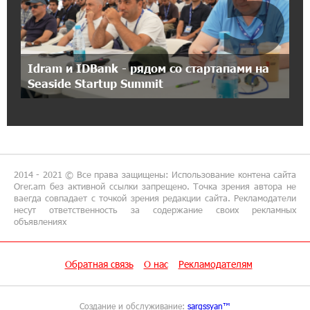
5
21:45:09 9-07-2026
IDBank предупреждает о мошеннических
звонках от имени пенсионных фондов
Idram и IDBank - рядом со стартапами на
15:50:50 9-07-2026
Seaside Startup Summit
Небольшой французский уголок в Раздане
при сотрудничестве с Конверс МСБ
15:18:39 9-07-2026
Предателя Пашиняна нужно скинуть с трона.
Аршак Карапетян
2014 - 2021 © Все права защищены: Использование контена сайта
Orer.am без активной ссылки запрещено. Точка зрения автора не
ваегда совпадает с точкой зрения редакции сайта. Рекламодатели
18:38:14 8-07-2026
несут ответственность за содержание своих рекламных
объявлениях
Зачем Пашинян полетел в Россию?․ Аршак
Карапетян
Обратная связь
О нас
Рекламодателям
17:46:18 8-07-2026
Глава МИД Иордании: Подписание мирного
соглашения между Арменией и
Создание и обслуживание:
sargssyan™