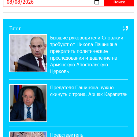
можно зарегистрироваться также с помощью
imID
Блог
21:09:13 31-07-2026
«Бесплатные бонусы в играх»: IDBank
Бывшие руководители Словакии
предупреждает о кибератаках на школьников
требуют от Никола Пашиняна
прекратить политические
11:21:15 31-07-2026
преследования и давление на
ЕАЭС со временем будет расширяться. Когда-
Армянскую Апостольскую
нибудь это поймёт и рядовой армянин, но
Церковь
будет уже поздно
Предателя Пашиняна нужно
11:03:52 31-07-2026
скинуть с трона. Аршак Карапетян
Если Израиль использует тему Геноцида
армян против Эрдогана, то что для него
значит сам Геноцид?
17:16:14 30-07-2026
Представитель
ВТБ (Армения): вклад «Стабильный» — до