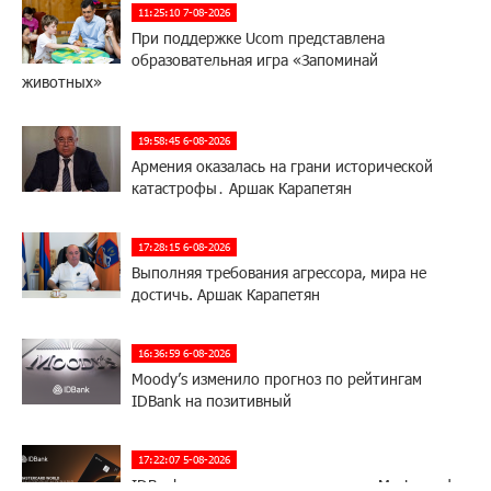
11:25:10 7-08-2026
При поддержке Ucom представлена
образовательная игра «Запоминай
животных»
19:58:45 6-08-2026
Армения оказалась на грани исторической
катастрофы․ Аршак Карапетян
17:28:15 6-08-2026
Выполняя требования агрессора, мира не
достичь. Аршак Карапетян
16:36:59 6-08-2026
Moody’s изменило прогноз по рейтингам
IDBank на позитивный
17:22:07 5-08-2026
IDBank представляет новую карту Mastercard