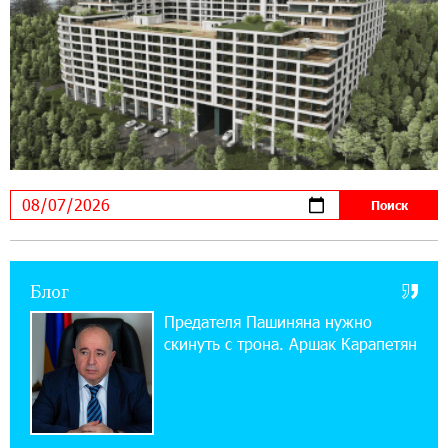
17:16:14 30-07-2026
ВТБ (Армения): вклад «Стабильный» — до
10% годовых и оформление в мобильном
приложении
17:03:49 30-07-2026
Платформа Rate.Trading на Seaside Startup
Summit: IDBank представил инновационное
решение
Блог
14:44:13 29-07-2026
Состоялось открытие Khachaturian Rooftop
Предателя Пашиняна нужно
при поддержке IDBank
скинуть с трона. Аршак Карапетян
18:38:18 28-07-2026
Пашинян ты упустил свой шанс уйти
спокойно. Аршак Карапетян