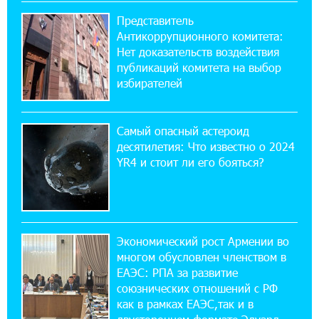
Представитель
12:04:53 28-07-2026
Антикоррупционного комитета:
Обновленный Центр продаж и обслуживания
Нет доказательств воздействия
Ucom открылся по адресу ул. Шаумяна, 24/2
публикаций комитета на выбор
в Арарате
избирателей
22:28:49 27-07-2026
Никогда Нагорный Карабах не был в составе
Самый опасный астероид
независимого Азербайджана. Аршак
десятилетия: Что известно о 2024
Карапетян
YR4 и стоит ли его бояться?
17:52:29 25-07-2026
Бывший премьер-министр Словакии
обратился к президенту страны с просьбой
содействовать освобождению армянских заключенных,
Экономический рост Армении во
осужденных в Азербайджане
многом обусловлен членством в
ЕАЭС: РПА за развитие
союзнических отношений с РФ
12:17:04 23-07-2026
как в рамках ЕАЭС,так и в
Против кого вооружается Азербайджан?
Аршак Карапетян