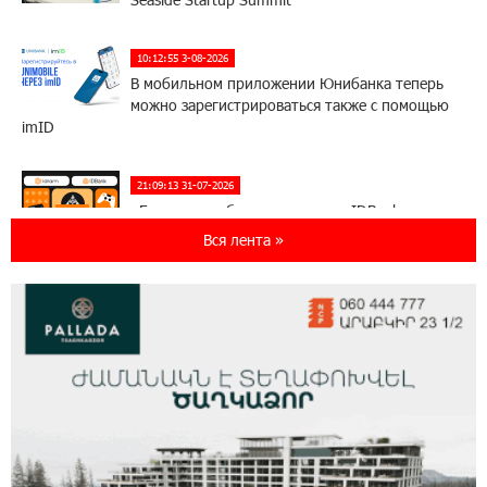
10:12:55 3-08-2026
В мобильном приложении Юнибанка теперь
можно зарегистрироваться также с помощью
imID
21:09:13 31-07-2026
«Бесплатные бонусы в играх»: IDBank
предупреждает о кибератаках на школьников
Вся лента »
11:21:15 31-07-2026
ЕАЭС со временем будет расширяться. Когда-
нибудь это поймёт и рядовой армянин, но
будет уже поздно
11:03:52 31-07-2026
Если Израиль использует тему Геноцида
армян против Эрдогана, то что для него
значит сам Геноцид?