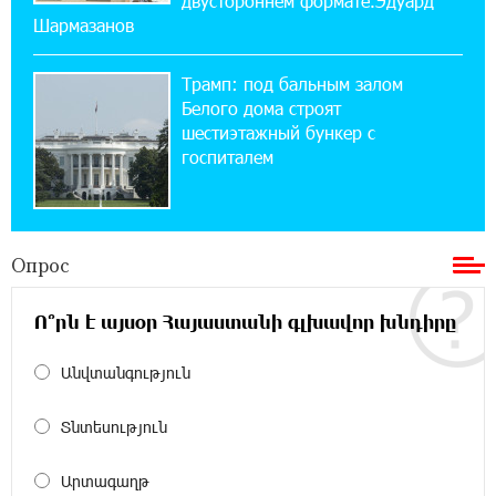
двустороннем формате.Эдуард
Шармазанов
12:04:45 23-07-2026
Трамп: под бальным залом
При поддержке Ucom в спортивной школе
Вайка установлена солнечная
Белого дома строят
электростанция мощностью 15 кВт
шестиэтажный бункер с
госпиталем
20:50:22 22-07-2026
Новые финансовые навыки на «Давидбекских
играх»: Idram&IDBank
Опрос
11:25:48 21-07-2026
Ո՞րն է այսօր Հայաստանի գլխավոր խնդիրը
Кругом война. А вас вводят в заблуждение.
Аршак Карапетян
Անվտանգություն
16:32:52 20-07-2026
Տնտեսություն
Центр продаж и обслуживания Ucom в
Егварде возобновил работу по новому адресу
— ул. Ереванян, 3/47
Արտագաղթ