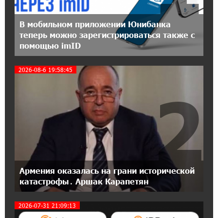
16:43:19 14-07-2026
В мобильном приложении Юнибанка
Москва–Баку: есть разногласия, но связи
теперь можно зарегистрироваться также с
сохраняются. А мы что делаем?
помощью imID
18:04:39 13-07-2026
2026-08-6 19:58:45
День благодарности клиентам в Ванадзоре:
IDBank
2
17:07:36 11-07-2026
Пашинян замотивирован уничтожить
Армению․ Аршак Карапетян
14:27:40 11-07-2026
«Мой лес Армения» — бенефициар
Армения оказалась на грани исторической
инициативы «Сила одного драма» в июле
катастрофы․ Аршак Карапетян
2026-07-31 21:09:13
12:56:04 11-07-2026
Станьте акционером Юнибанка и