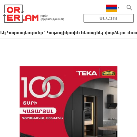
ՄԵՆՅՈՒ
պետյանը` Կաթողիկոսին հեռացնել փորձելու մասին
1