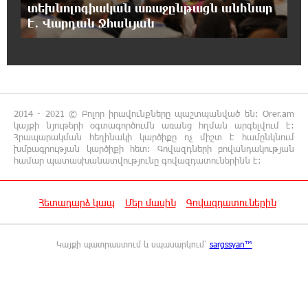
տեխնոլոգիական առաջընթացն անհնար
19:53:41 7-08-2026
է․ Վարդան Ջհանյան
Երթևեկության կազմակերպման
փոփոխություն տեղի կունենա
19:35:21 7-08-2026
Հայաստանի հավաքականի նախկին
մարզիչը կգլխավորի Ղազախստանի
2014 - 2021 © Բոլոր իրավունքները պաշտպանված են: Orer.am
հավաքականը
կայքի նյութերի օգտագործումն առանց հղման արգելվում է:
Հրապարակման հեղինակի կարծիքը ոչ միշտ է համընկնում
խմբագրության կարծիքի հետ: Գովազդների բովանդակության
19:17:59 7-08-2026
համար պատասխանատվությունը գովազդատուներինն է:
ԱԱԾ-ն զեկույց է ներկայացրել
Հետադարձ կապ
Մեր մասին
Գովազդատուներին
18:58:46 7-08-2026
Թրամփը ասել է, որ հանրապետականները
Կայքի պատրաստում և սպասարկում՝
sargssyan™
կարող են պարտվել Կոնգրեսի միջանկյալ
ընտրություններում
18:51:59 7-08-2026