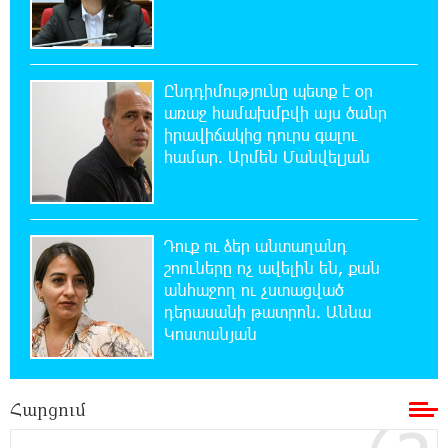
քաղաքականություն դարձնել». Կարպիս
Փաշոյան
Ընդդիմությունը պետք է օր
0:55:39 8-08-2026
առաջ համախմբվի այս ծանր
Երևանի և մարզերի տասնյակ հասցեներում
իրավիճակից դուրս գալու
օգոստոսի 10-ին, 11-ին, 12-ին և 13-ին գազ
չի լինելու
համար. Արմեն Մանվելյան
0:35:27 8-08-2026
Հայ ուշուիստները 37 մեդալ են նվաճել
Դուք ու ձեր անտաղանդ
միջազգային մրցաշարում
շոուները ոչ ավելին են, քան
անհաջող ու չստացված
0:17:18 8-08-2026
դերասանի թատրոն. Աննա
ԱՄՆ Սենատը մեծամասնությամբ ընդունել է
Կոստանյան
Ռուսաստանի և Իրանի դեմ
պատժամիջոցների ընդլայնման օրինագիծը
Հարցում
0:00:14 8-08-2026
Երգչուհի Բեյոնսեն ​​4 դատական հայց է