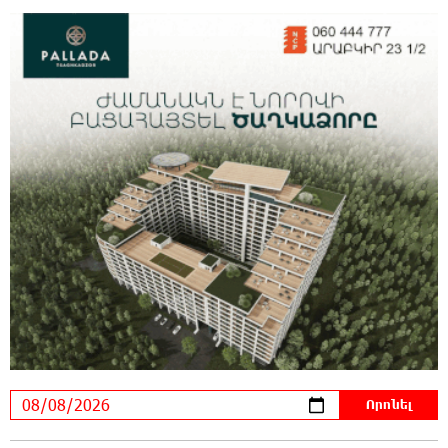
օրակարգ թելադրել. Արեգ Սավգուլյան
14:44:51 8-08-2026
«ՀայաՔվեի» տարածքային գրասենյակները
շարունակում են կահավորվել Ավետիք
Չալաբյանի ազատ արձակումը պահանջող պաստառներով
13:16:00 8-08-2026
Երկուսը մեկում. Բրիտանացի ֆերմերները
համատեղում են արևային վահանակները
ոչխարների հետ մեկ դաշտում, և դա աշխատում է
12:27:29 8-08-2026
Սաուդյան Արաբիան, Թուրքիան և
Պակիստանը համատեղ պաշտպանության
մասին համաձայնագիր են կնքել. Արտակ Զաքարյան
12:05:38 8-08-2026
Սլովակիայի նախկին ղեկավարները