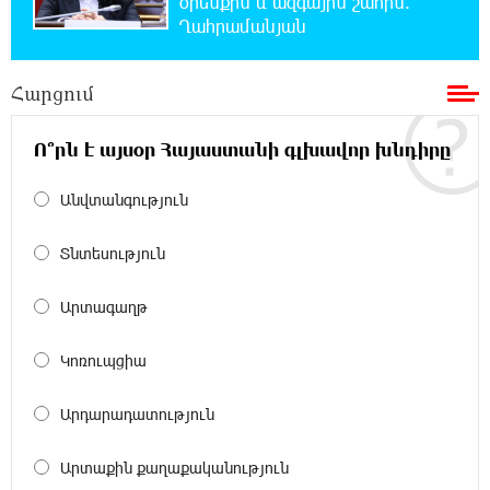
օրենքին և ազգային շահին.
և պահեստների վրա
Ղահրամանյան
18:30:50 6-08-2026
Հարցում
«Ռեալ Մադրիդ»-ն ու «ՌԲ Լայպցիգը»
համաձայնության են եկել Յան Դիոմանդեի
տրանսֆերի վերաբերյալ
Ո՞րն է այսօր Հայաստանի գլխավոր խնդիրը
18:19:28 6-08-2026
Անվտանգություն
Այսօրվա կառավարությունը ուսանողներին
առաջարկում է պահանջարկ չունեցող
Տնտեսություն
մասնագիտություններ. Ատոմ Մխիթարյան
Արտագաղթ
18:03:08 6-08-2026
Հայրենիքը փոքրանում է մեր աչքերի առաջ․
Կոռուպցիա
ազգային ողբերգություն է․ Ավետիք
Չալաբյան
Արդարադատություն
17:35:34 6-08-2026
Արտաքին քաղաքականություն
Չպետք է լռել, պետք է խոսել Բաքվի ռեժիմի