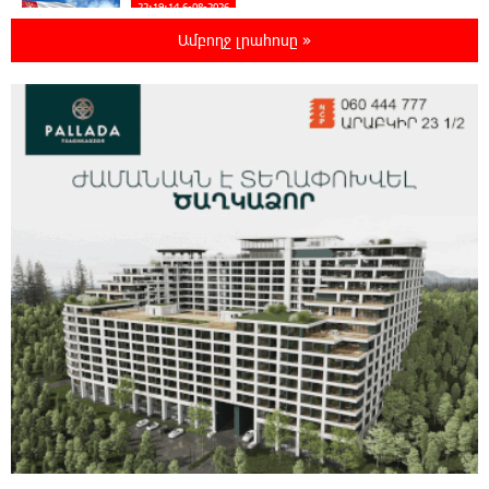
22:19:14 6-08-2026
Իրանը և Օմանը պլանավորում են փոխել
Ամբողջ լրահոսը »
Հորմուզի նեղուցի նավագնացության
կառուցվածքը
22:00:57 6-08-2026
8-ամյա Մոնթե Մուրադյանն ու Սյունե
Քոսակյանը հաղթահարել են Արարատի
գագաթը
21:41:25 6-08-2026
Վթար Լոռու մարզում․ փրկարարները
վարորդին դուրս են բերել արգելափակումից
21:23:57 6-08-2026
Երևանում երթուղիների փոփոխություն
կլինի
21:10:46 6-08-2026