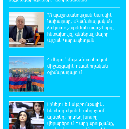
բանահյուսությունը
ՀՀ պաշտպանության նախկին
19:42:39 6-08-2026
նախարար, «Համահայկական
Վրաստանում պետական ​​պաշտոնյային
ճակատ» շարժման առաջնորդ,
կաշառելու փորձի համար քաղաքացի է
հետախույզ, գեներալ-մայոր
ձերբակալվել
Արշակ Կարապետյան
19:25:15 6-08-2026
ՌԴ-ն պատրաստ է շարունակել Հայաստանի
4 մեդալ՝ մաթեմատիկական
երկաթուղիների կոնցեսիոն կառավարումը.
միջազգային ուսանողական
Օվերչուկ
օլիմպիադայում
19:07:40 6-08-2026
Հայաստանի բնակչության թիվը շուրջ 7
հազարով ավելացել է
Լինելու եմ սկզբունքային,
հետևողական և անզիջում
18:49:45 6-08-2026
այնտեղ, որտեղ խոսքը
Իսրայելի ՊԲ-ն հարձակվել է Լիբանանում
վերաբերում է արդարությանը,
«Հըզբոլլահ»-ի հրամանատարական կետերի