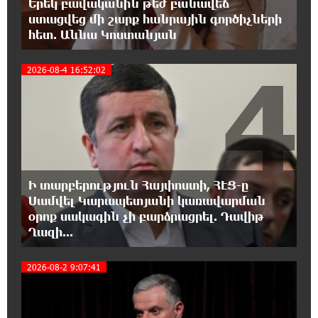
Երեկ բավականին թեժ բանավեճ
Ռեբուսը լուծելու համար, ասեք թե ինչպե՞ս
ստացվեց մի շարք հանրային գործիչների
ՀՀ 29.800 քկմ տարածքը կրճատվեց.
հետ. Աննա Կոստանյան
Վարդևանյանը՝ Հովհաննիսյանին
4
2026-08-4 16:52:02
15:00:46 6-08-2026
Ֆասթ Բանկը Սևան Ստարտափ Սամմիթին
ներկայացրել է իր պրոդուկտներն ու
քարտային առաջարկները
14:40:31 6-08-2026
Ընդդիմությունը պետք է իր շուրջը
Ի տարբերություն Հայփոստի, ՀԷՑ-ը
համախմբի արտախորհրդարանական բոլոր
Սամվել Կարապետյանի կառավարման
ուժերին. Արեգ Սավգուլյան
օրոք սակագին չի բարձրացրել. Դավիթ
Ղազի...
14:34:52 6-08-2026
Կաթողիկոսի և հոգևոր դասի
2026-08-2 9:07:41
ներկայացուցիչների նկատմամբ
հարուցված այս խայտառակ քրեական գործընթացը
իշխանության կողմից քաղաքական ուղիղ միջամտություն
է Եկեղեցու ներքին գործերին և ինքնավարությանը.