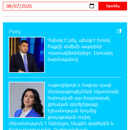
Օգոստոսի 7-ին՝ Գարեգին Բ Ամենայն Հայոց
Կաթողիկոսի դատական նիստը
20:44:49 6-08-2026
Բլոգ
ՆԳՆ-ն՝ աղբակույտի տակ մնացած
քաղաքացու մահվան մասին
Չպետք է լռել, պետք է խոսել
Բաքվի ռեժիմի ապօրինի
«դատավճիռներից». Էդուարդ
20:42:28 6-08-2026
Շարմազանով
«Համահայկական ճակատ» շարժումը
զորակցություն է հայտնում Ամենայն Հայոց
Կաթողիկոսին
Կաթողիկոսի և հոգևոր դասի
20:26:38 6-08-2026
ներկայացուցիչների նկատմամբ
Ավտովթար՝ Կոտայքի մարզում. Զովունի-
հարուցված այս խայտառակ
Եղվարդ ճանապարհին բախվել են «Alfa
քրեական գործընթացը
Romeo»-ն և «Opel»-ը. կա վիրավոր
իշխանության կողմից
քաղաքական ուղիղ
20:08:02 6-08-2026
միջամտություն է Եկեղեցու ներքին գործերին և
Արժևորվում է Շիրակի երգիծական
ինքնավարությանը. Ղահրամանյան