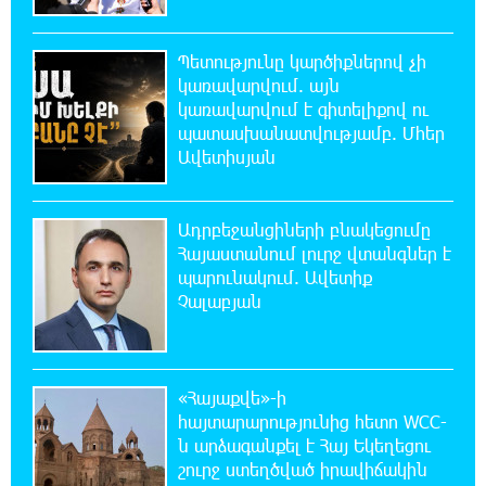
21:29:45 8-08-2026
Պետությունը կարծիքներով չի
«Ինտեր»-ը հաղթեց «Յուվենտուս»-ին
կառավարվում. այն
կառավարվում է գիտելիքով ու
պատասխանատվությամբ. Մհեր
21:10:46 8-08-2026
Ավետիսյան
Քրեական վարույթի շրջանակում անձի
անձնական և ընտանեկան կյանքին առնչվող
տվյալների անհարկի հրապարակումն անթույլատրելի է.
ՄԻՊ
Ադրբեջանցիների բնակեցումը
Հայաստանում լուրջ վտանգներ է
պարունակում. Ավետիք
20:51:38 8-08-2026
Չալաբյան
Զելենսկին ու Վուչիչը քննարկել են
համագործակցությունն ընդլայնելու
հնարավորությունները
«Հայաքվե»-ի
20:33:21 8-08-2026
հայտարարությունից հետո WCC-
Հրդեհի ահազանգ Սայաթ-Նովա
ն արձագանքել է Հայ Եկեղեցու
պողոտայում. շենքից տարհանվել է 5
շուրջ ստեղծված իրավիճակին
բնակիչ