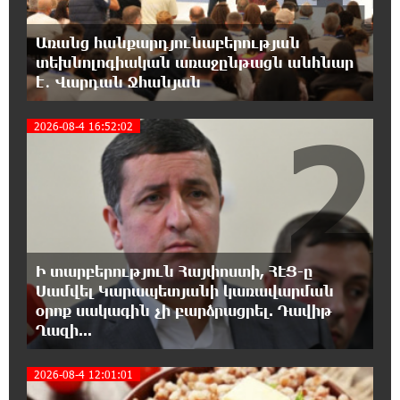
18:21:30 8-08-2026
Առանց հանքարդյունաբերության
Երևանում անցկացվել է հաշմանդամություն
տեխնոլոգիական առաջընթացն անհնար
ունեցող անձանց միջազգային մարզական
է․ Վարդան Ջհանյան
փառատոն
2
2026-08-4 16:52:02
18:02:58 8-08-2026
Դմիտրի Մեդվեդև. Արևմուտքի
քաղաքականությունը Հայաստանի
նկատմամբ կրկնում է վրացական սցենարը
17:36:59 8-08-2026
Ադրբեջանցիների բնակեցումը
Ի տարբերություն Հայփոստի, ՀԷՑ-ը
Հայաստանում լուրջ վտանգներ է
պարունակում. Ավետիք Չալաբյան
Սամվել Կարապետյանի կառավարման
օրոք սակագին չի բարձրացրել. Դավիթ
Ղազի...
17:28:45 8-08-2026
«Հայաքվե»-ի հայտարարությունից հետո
2026-08-4 12:01:01
WCC-ն արձագանքել է Հայ Եկեղեցու շուրջ
ստեղծված իրավիճակին