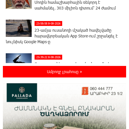
Մոդին համաշխարհային ռեկորդ է
սահմանել. 303 միլիոն դիտում՝ 24 ժամում
23:58:58 8-08-2026
23-ամյա ուսանողի մշակած հավելվածը
հարավկորեական App Store-ում շրջանցել է
նույնիսկ Google Maps-ը
23:39:22 8-08-2026
Ռուսաստանի տարածքում ոչնչացվել է
ուկրաինական 360 անօդաչու թռչող սարք
Ամբողջ լրահոսը »
23:20:45 8-08-2026
Օգոստոսի 10-ին, 11-ին, 12-ին, 13-ին, 14-ին,
17-ին, 18-ին և 20-ին հարյուրավոր
հասցեներում լույս չի լինելու
23:01:57 8-08-2026
Ողբերգական դեպք՝ Երևանում․ Կիևյան