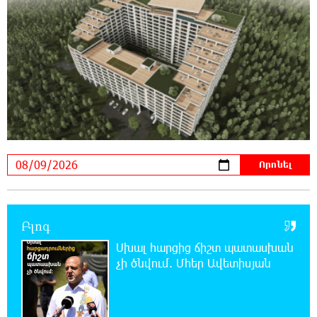
կամրջի տակ հայտնաբերվել է տղամարդու
մարմին
22:43:21 8-08-2026
Ադրբեջանի Սարով գյուղում տանը 18-ամյա
աղջկա դի է հայտնաբերվել
22:25:11 8-08-2026
Հայհիդրոմետի տնօրենը գրել է
22:07:09 8-08-2026
Արտակարգ դեպք՝ Երևանում․ կոտրել են
«Հույս բոլոր մարդկանց» հիմնադրամի
Բլոգ
շենքի պատուհաններն ու դռները
Սխալ հարցից ճիշտ պատասխան
չի ծնվում. Մհեր Ավետիսյան
21:48:41 8-08-2026
Ալիևն ու Թրամփը հեռախոսազրույց են
ունեցել