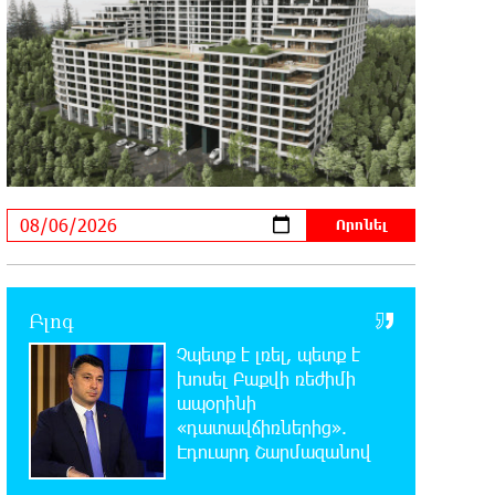
Ատոմ Մխիթարյան
18:03:08 6-08-2026
Հայրենիքը փոքրանում է մեր
աչքերի առաջ․ ազգային
ողբերգություն է․ Ավետիք Չալաբյան
17:35:34 6-08-2026
Չպետք է լռել, պետք է խոսել
Բաքվի ռեժիմի ապօրինի
«դատավճիռներից». Էդուարդ Շարմազանով
Բլոգ
17:06:15 6-08-2026
Չպետք է լռել, պետք է
Սամվել Կարապետյանը «ամբողջ
հայության խայտառակություն» է
խոսել Բաքվի ռեժիմի
անվանել Ամենայն Հայոց Կաթողիկոսի նկատմամբ
ապօրինի
դատավարությունը
«դատավճիռներից».
Էդուարդ Շարմազանով
17:00:30 6-08-2026