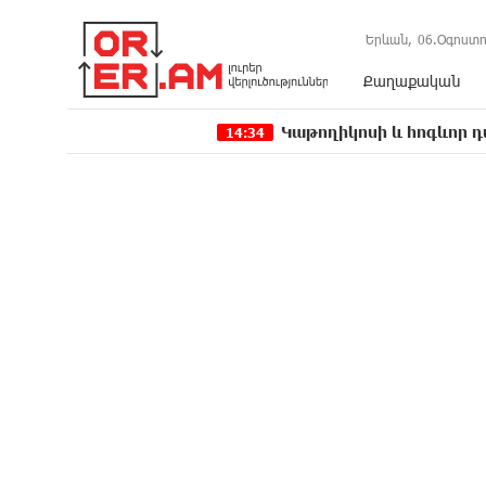
Երևան,
06.Օգոստո
Քաղաքական
Կաթողիկոսի և հոգևոր դասի ներկայա
14:34