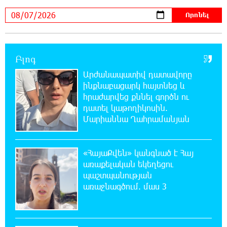
20:11:48 7-08-2026
Սլովակիայի արևելքում արտակարգ
դրություն է հայտարարվել շոգի ալիքների
պատճառով
Բլոգ
19:53:41 7-08-2026
Արժանապատիվ դատավորը
Երթևեկության կազմակերպման
ինքնաբացարկ հայտնեց և
փոփոխություն տեղի կունենա
հրաժարվեց քննել գործն ու
դատել կաթողիկոսին.
19:35:21 7-08-2026
Մարիաննա Ղահրամանյան
Հայաստանի հավաքականի նախկին
մարզիչը կգլխավորի Ղազախստանի
հավաքականը
«ՀայաՔվեն» կանգնած է Հայ
առաքելական եկեղեցու
պաշտպանության
19:17:59 7-08-2026
առաջնագծում. մաս 3
ԱԱԾ-ն զեկույց է ներկայացրել
18:58:46 7-08-2026