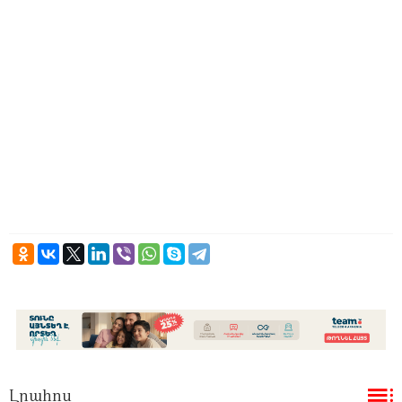
Լրահոս