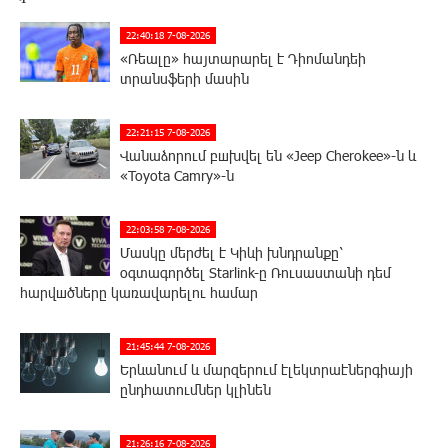
22:40:18 7-08-2026
«Ռեալը» հայտարարել է Դիոմանդեի
տրանսֆերի մասին
22:21:15 7-08-2026
Վանաձորում բшխվել են «Jeep Cherokee»-ն և
«Toyota Camry»-ն
22:03:58 7-08-2026
Մասկը մերժել է Կիևի խնդրանքը՝
օգտագործել Starlink-ը Ռուսաստանի դեմ
հարվшծները կառավարելու համար
21:45:44 7-08-2026
Երևանում և մարզերում էլեկտրաէներգիայի
ընդհատումներ կլինեն
21:26:16 7-08-2026