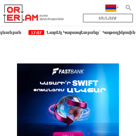
ՄԵՆՅՈՒ
ն
Նարեկ Կարապետյանը` Կաթողիկոսին հեռացնե
17:07