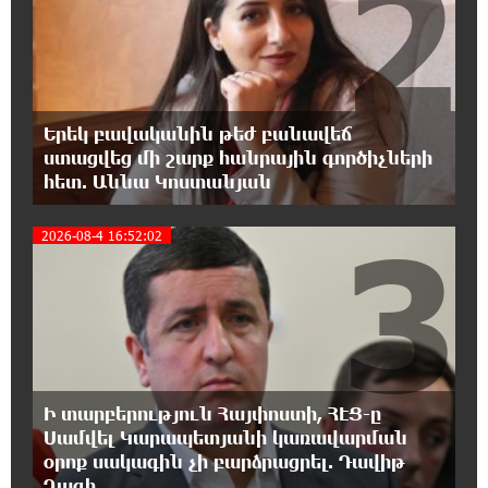
2
հայտնեց և հրաժարվեց քննել գործն ու
դատել կաթողիկոսին. Մարիաննա Ղահրամանյան
17:07:39 7-08-2026
Նարեկ Կարապետյանը` Կաթողիկոսին
Երեկ բավականին թեժ բանավեճ
հեռացնել փորձելու մասին
ստացվեց մի շարք հանրային գործիչների
հետ. Աննա Կոստանյան
16:57:42 7-08-2026
3
«ՀայաՔվեն» կանգնած է Հայ առաքելական
2026-08-4 16:52:02
եկեղեցու պաշտպանության առաջնագծում.
մաս 3
16:50:26 7-08-2026
Վարչապետ լինել, չի նշանակում ինչ ուզել
անել
Ի տարբերություն Հայփոստի, ՀԷՑ-ը
Սամվել Կարապետյանի կառավարման
16:42:49 7-08-2026
«ՀայաՔվեն» կանգնած է Հայ առաքելական
օրոք սակագին չի բարձրացրել. Դավիթ
եկեղեցու պաշտպանության առաջնագծում.
Ղազի...