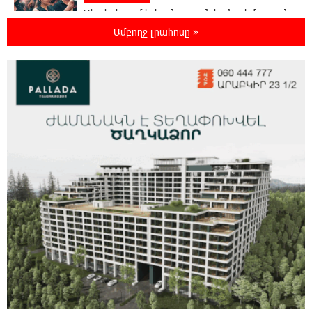
Մեր երկրում իշխանության և ընդդիմության
անվերջանալի պայքարում տուժում է միայն
Ամբողջ լրահոսը »
ու միայն ՀՀ քաղաքացին. Աննա Կոստանյան
20:49:35 7-08-2026
Փրկարարները հայտանաբերել են մոլորված
զբոսաշրջիկներին
20:39:24 7-08-2026
ԼՀԿ-ն պահանջում է դադարեցնել Գարեգին
Բ-ի և եպիսկոպոսների դեմ քրեական
հետապնդումը
20:30:30 7-08-2026
Սարյան փողոցի բնակարաններից մեկում
պայթյունի հետևանքով 55-ամյա
տղամարդը այրվածքներով տեղափոխվել է
«Այրվածքաբանության ազգային կենտրոն»