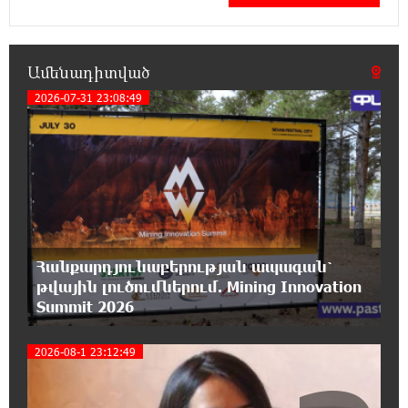
գործունեությունը Ռուսաստանում
18:08:44 7-08-2026
Ամենադիտված
Դանակահարություն՝ Մասիսի
2026-07-31 23:08:49
գազալցակայաններից մեկի մոտ.
1
կասկածյալը ձերբակալվել է
17:58:24 7-08-2026
Դատական նիստից հետո Մայր Տաճարում
Վեհափառ Հայրապետը աղոթք է հնչեցնում
ժողովրդի հետ
Հանքարդյունաբերության ապագան՝
17:31:07 7-08-2026
թվային լուծումներում. Mining Innovation
Վեհափառի հանդեպ տիտանական
Summit 2026
ապօրինություն կա, անասելի ցավ եմ զգում.
Վարդևանյան
2026-08-1 23:12:49
17:30:48 7-08-2026
Արժանապատիվ դատավորը ինքնաբացարկ