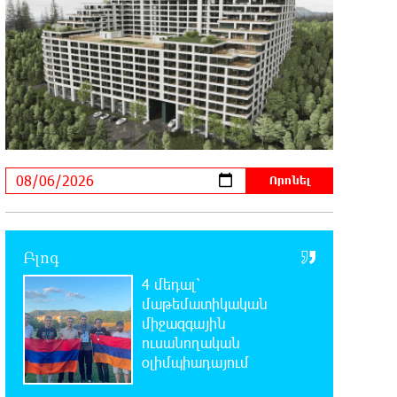
Արմենիան» ունակ է անցնել
որակավորման վերջին փուլ. Բերեզովսկի
0:39:46 6-08-2026
Գերմանիայում ահաբեկչության
գործով քննություն է սկսվել
Լայպցիգի օդանավակայանում պայթուցիկով
անօդաչու սարք հայտնաբերելուց հետո
0:20:46 6-08-2026
Իրազեկում․ գործարկվելու է
էլեկտրական շչակ
Բլոգ
0:03:57 6-08-2026
4 մեդալ՝
37 թիվն է. վաղը զանգը հնչելու է
մաթեմատիկական
նույնիսկ կատակ անողների
միջազգային
համար. Մենուա Սողոմոնյան
ուսանողական
օլիմպիադայում
23:50:47 5-08-2026