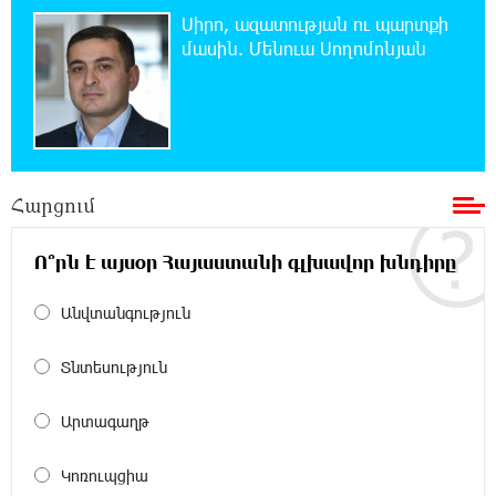
դատել կաթողիկոսին. Մարիաննա Ղահրամանյան
Սիրո, ազատության ու պարտքի
մասին. Մենուա Սողոմոնյան
17:07:39 7-08-2026
Նարեկ Կարապետյանը` Կաթողիկոսին
հեռացնել փորձելու մասին
16:57:42 7-08-2026
Հարցում
«ՀայաՔվեն» կանգնած է Հայ առաքելական
եկեղեցու պաշտպանության առաջնագծում.
մաս 3
Ո՞րն է այսօր Հայաստանի գլխավոր խնդիրը
16:50:26 7-08-2026
Անվտանգություն
Վարչապետ լինել, չի նշանակում ինչ ուզել
անել
Տնտեսություն
16:42:49 7-08-2026
Արտագաղթ
«ՀայաՔվեն» կանգնած է Հայ առաքելական
եկեղեցու պաշտպանության առաջնագծում.
Կոռուպցիա
մաս 2