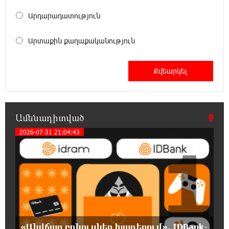
Արդարադատություն
16:26:52 7-08-2026
«ՀայաՔվեն» կանգնած է Հայ առաքելական
Արտաքին քաղաքականություն
եկեղեցու պաշտպանության առաջնագծում
16:17:55 7-08-2026
Սիրո, ազատության ու պարտքի մասին.
Մենուա Սողոմոնյան
Ամենադիտված
16:12:38 7-08-2026
2026-07-31 21:04:43
Կաթողիկոսի դեմ հարուցվել է ապօրինի
1
քրեական վարույթ, պատմության մեջ
խայտառակ երևույթ է
15:55:49 7-08-2026
«Ուժեղ Հայաստան»-ը լքեց ԱԺ դահլիճը՝
Վեհափառի դատավարությանը
մասնակցելու համար
«Անվճար բոնուսներ խաղերում». IDBank-