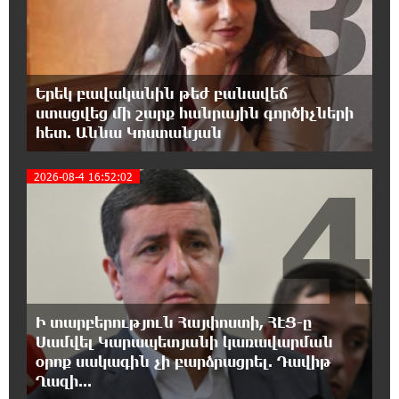
3
Անջելեսում
12:09:36 7-08-2026
Գրանադայում տեղի ունեցած քառակողմ
Երեկ բավականին թեժ բանավեճ
հանդիպումից հետո տարածված
ստացվեց մի շարք հանրային գործիչների
հայտարարության մեջ Հայաստանի տարածքը 29800
հետ. Աննա Կոստանյան
քառակուսի կիլոմետր է. Դավիթ Ղազինյան
4
2026-08-4 16:52:02
12:00:28 7-08-2026
Փաշազադեն և Փաշինյանն ընդդեմ Հայ
Առաքելական Սուրբ Եկեղեցու
11:39:39 7-08-2026
Բարձր տեխնոլոգիաները զարգանում են
հանքարդյունաբերության շնորհիվ․ ԶՊՄԿ
Ի տարբերություն Հայփոստի, ՀԷՑ-ը
Սամվել Կարապետյանի կառավարման
11:18:51 7-08-2026
օրոք սակագին չի բարձրացրել. Դավիթ
Ucom-ի աջակցությամբ ներկայացվեց
Ղազի...
«Մտապահիր կենդանիներին» կրթական