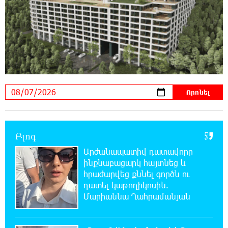
18:37:08 7-08-2026
Այսօր ամոթի օր է, այսօր Էջմիածնում
դատում են Ամենայն Հայոց Կաթողիկոսին.
Մարիաննա Ղահրամանյան
18:32:23 7-08-2026
«հակասաֆարովյան» օրենսդրական
նախաձեռնության վերաբերյալ
հիմանվորումներ․ Շիրազ Մանուկյան
18:26:59 7-08-2026
Վեհափառ Հայրապետի շուրջ խայտառակ
Բլոգ
զարգացումների, Գյուղացիներին
Արժանապատիվ դատավորը
վերաբերող առաջնային հարցերի մասին՝
ինքնաբացարկ հայտնեց և
գյուղտեխնիկայից մինչև անվճար երթուղի. Անդրանիկ
հրաժարվեց քննել գործն ու
Գևորգյան
դատել կաթողիկոսին.
Մարիաննա Ղահրամանյան
18:25:05 7-08-2026
Թուրքական ապրանքանիշը դադարեցնում է
գործունեությունը Ռուսաստանում