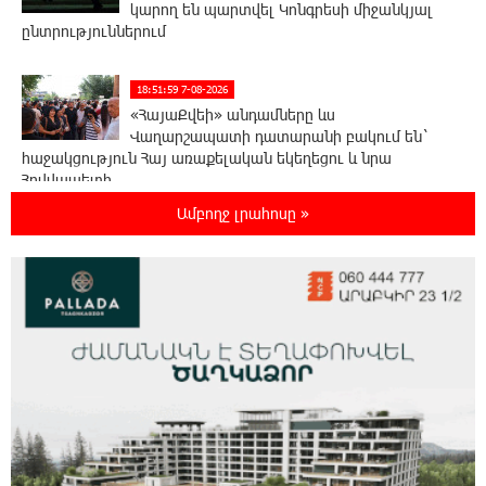
կարող են պարտվել Կոնգրեսի միջանկյալ
ընտրություններում
18:51:59 7-08-2026
«ՀայաՔվեի» անդամները ևս
Վաղարշապատի դատարանի բակում են`
հաջակցություն Հայ առաքելական եկեղեցու և նրա
Հովվապետի
Ամբողջ լրահոսը »
18:47:06 7-08-2026
Օգոստոսի 7-ը ասորի ժողովրդի
ցեղասպանության հիշատակի օրն է․ Ուժեղ
Հայաստան
18:41:31 7-08-2026
Հայաստանը ապրում է իր գոյության
ամենախայտառակ ժամանակաշրջանը․
Գառնիկ Դավթյան