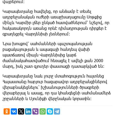
վայրերում։
Կարապետյանը հավելեց, որ անձամբ է տեսել
ադրբեջանական ուժերի առաջխաղացումը Սոթքից
մինչև Կարմիր լճեր ընկած հատվածներում՝ նշելով, որ
հակառակորդն առանց որևէ դիմադրության դիրքեր է
զբաղեցրել Վարդենիսի լեռներում:
Նրա խոսքով՝ սահմանների պաշտպանության
բացակայության և ապագայի հանդեպ վախի
պատճառով միայն Վարդենիսից կարճ
ժամանակահատվածում հեռացել է ավելի քան 2000
մարդ, իսկ շատ գյուղեր փաստացի դատարկված են։
Կարապետյանը նաև լուրջ մտահոգություն հայտնեց
Հայաստանը հարյուր հազարավոր ադրբեջանցիներով
վերաբնակեցնելու՝ իշխանությունների ծրագրերի
վերաբերյալ և ասաց, որ դա կհանգեցնի սահմանամերձ
շրջանների և Սյունիքի վերջնական կորստին։