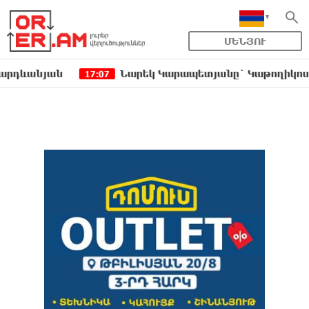
ՄԵՆՅՈՒ
նյան
Նարեկ Կարապետյանը` Կաթողիկոսին հեռաց
17:07