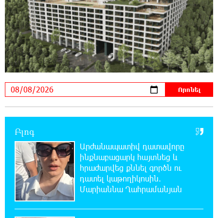
ինքնասպան լինել
21:08:37 7-08-2026
ԵԱՏՄ֊ն չի ուզում, որ իր միջոցներով
զարգանա Հայաստանի տնտեսությունը ու
հետո գնա ԵՄ. Արշակ Կարապետյան
21:07:27 7-08-2026
ԱՄՆ վերաքննիչ դատարանը արգելափակել
է Թրամփի 400 միլիոն դոլար արժողությամբ
Սպիտակ տան պարահանդեսային դահլիճի նախագիծը
Բլոգ
Արժանապատիվ դատավորը
21:03:44 7-08-2026
ինքնաբացարկ հայտնեց և
Կաթողիկոսի նկատմամբ իրականացվող
հրաժարվեց քննել գործն ու
բռնադատավարությունը միահեծան
դատել կաթողիկոսին.
իշխանության հետևանք է. Հանրային Դաշինք
Մարիաննա Ղահրամանյան
20:59:50 7-08-2026
Մեր երկրում իշխանության և ընդդիմության