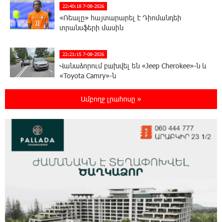
22:40:18 7-08-2026
«Ռեալը» հայտարարել է Դիոմանդեի
տրանսֆերի մասին
22:21:15 7-08-2026
Վանաձորում բшխվել են «Jeep Cherokee»-ն և
«Toyota Camry»-ն
Ամբողջ լրահոսը »
22:03:58 7-08-2026
Մասկը մերժել է Կիևի խնդրանքը՝
օգտագործել Starlink-ը Ռուսաստանի դեմ
հարվшծները կառավարելու համար
21:45:44 7-08-2026
Երևանում և մարզերում էլեկտրաէներգիայի
ընդհատումներ կլինեն
21:26:16 7-08-2026
Ստեփանավանում ռուս կին է փորձել