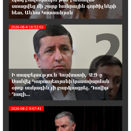
18:37:08 7-08-2026
ստացվեց մի շարք հանրային գործիչների
Այսօր ամոթի օր է, այսօր Էջմիածնում
հետ. Աննա Կոստանյան
դատում են Ամենայն Հայոց Կաթողիկոսին.
Մարիաննա Ղահրամանյան
2
2026-08-4 16:52:02
18:32:23 7-08-2026
«հակասաֆարովյան» օրենսդրական
նախաձեռնության վերաբերյալ
հիմանվորումներ․ Շիրազ Մանուկյան
18:26:59 7-08-2026
Ի տարբերություն Հայփոստի, ՀԷՑ-ը
Վեհափառ Հայրապետի շուրջ խայտառակ
Սամվել Կարապետյանի կառավարման
զարգացումների, Գյուղացիներին
օրոք սակագին չի բարձրացրել. Դավիթ
վերաբերող առաջնային հարցերի մասին՝
Ղազի...
գյուղտեխնիկայից մինչև անվճար երթուղի. Անդրանիկ
Գևորգյան
2026-08-2 9:07:41
18:25:05 7-08-2026
Թուրքական ապրանքանիշը դադարեցնում է
գործունեությունը Ռուսաստանում