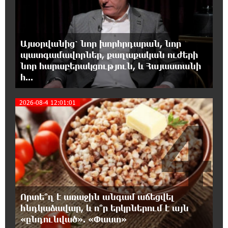
3
18:08:44 7-08-2026
Դանակահարություն՝ Մասիսի
Այսօրվանից՝ նոր խորհրդարան, նոր
գազալցակայաններից մեկի մոտ.
պատգամավորներ, քաղաքական ուժերի
կասկածյալը ձերբակալվել է
նոր հարաբերակցություն, և Հայաստանի
հ...
17:58:24 7-08-2026
Դատական նիստից հետո Մայր Տաճարում
2026-08-4 12:01:01
Վեհափառ Հայրապետը աղոթք է հնչեցնում
4
ժողովրդի հետ
17:31:07 7-08-2026
Վեհափառի հանդեպ տիտանական
ապօրինություն կա, անասելի ցավ եմ զգում.
Վարդևանյան
Որտե՞ղ է առաջին անգամ աճեցվել
17:30:48 7-08-2026
հնդկաձավար, և ո՞ր երկրներում է այն
Արժանապատիվ դատավորը ինքնաբացարկ
«ընդունված». «Փաստ»
հայտնեց և հրաժարվեց քննել գործն ու