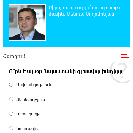
Սլովակիայի արևելքում արտակարգ
Սիրո, ազատության ու պարտքի
դրություն է հայտարարվել շոգի ալիքների
մասին. Մենուա Սողոմոնյան
պատճառով
19:53:41 7-08-2026
Երթևեկության կազմակերպման
փոփոխություն տեղի կունենա
Հարցում
19:35:21 7-08-2026
Հայաստանի հավաքականի նախկին
Ո՞րն է այսօր Հայաստանի գլխավոր խնդիրը
մարզիչը կգլխավորի Ղազախստանի
հավաքականը
Անվտանգություն
19:17:59 7-08-2026
Տնտեսություն
ԱԱԾ-ն զեկույց է ներկայացրել
Արտագաղթ
18:58:46 7-08-2026
Կոռուպցիա
Թրամփը ասել է, որ հանրապետականները