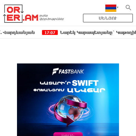
ՄԵՆՅՈՒ
անյան
Նարեկ Կարապետյանը` Կաթողիկոսին հեռ
17:07