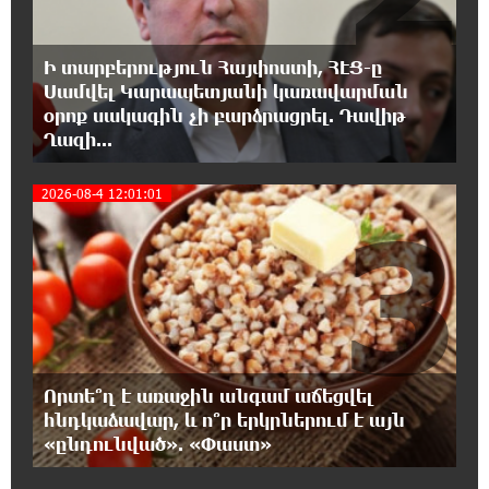
Երևանում անցկացվել է հաշմանդամություն
ունեցող անձանց միջազգային մարզական
Ի տարբերություն Հայփոստի, ՀԷՑ-ը
փառատոն
Սամվել Կարապետյանի կառավարման
օրոք սակագին չի բարձրացրել. Դավիթ
18:02:58 8-08-2026
Ղազի...
Դմիտրի Մեդվեդև. Արևմուտքի
քաղաքականությունը Հայաստանի
2026-08-4 12:01:01
նկատմամբ կրկնում է վրացական սցենարը
3
17:36:59 8-08-2026
Ադրբեջանցիների բնակեցումը
Հայաստանում լուրջ վտանգներ է
պարունակում. Ավետիք Չալաբյան
17:28:45 8-08-2026
Որտե՞ղ է առաջին անգամ աճեցվել
«Հայաքվե»-ի հայտարարությունից հետո
հնդկաձավար, և ո՞ր երկրներում է այն
WCC-ն արձագանքել է Հայ Եկեղեցու շուրջ
«ընդունված». «Փաստ»
ստեղծված իրավիճակին