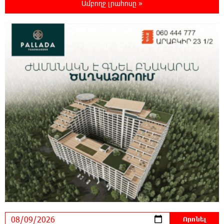
Ամբողջ լրահոսը »
23:58:58 8-08-2026
23-ամյա ուսանողի մշակած հավելվածը
հարավկորեական App Store-ում շրջանցել է
նույնիսկ Google Maps-ը
23:39:22 8-08-2026
Ռուսաստանի տարածքում ոչնչացվել է
ուկրաինական 360 անօդաչու թռչող սարք
23:20:45 8-08-2026
Օգոստոսի 10-ին, 11-ին, 12-ին, 13-ին, 14-ին,
17-ին, 18-ին և 20-ին հարյուրավոր
հասցեներում լույս չի լինելու
23:01:57 8-08-2026
Ողբերգական դեպք՝ Երևանում․ Կիևյան
կամրջի տակ հայտնաբերվել է տղամարդու
մարմին