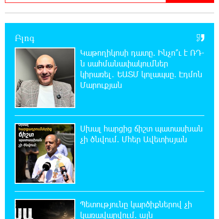
22:43:21 8-08-2026
Բլոգ
Ադրբեջանի Սարով գյուղում տանը 18-ամյա
աղջկա դի է հայտնաբերվել
Կաթողիկոսի դատը. Ինչո՞ւ է ՌԴ-
ն սահմանափակումներ
կիրառել․ ԵԱՏՄ կոլապսը. Էդմոն
22:25:11 8-08-2026
Մարուքյան
Հայհիդրոմետի տնօրենը գրել է
22:07:09 8-08-2026
Սխալ հարցից ճիշտ պատասխան
Արտակարգ դեպք՝ Երևանում․ կոտրել են
«Հույս բոլոր մարդկանց» հիմնադրամի
չի ծնվում. Մհեր Ավետիսյան
շենքի պատուհաններն ու դռները
21:48:41 8-08-2026
Ալիևն ու Թրամփը հեռախոսազրույց են
ունեցել
Պետությունը կարծիքներով չի
կառավարվում. այն