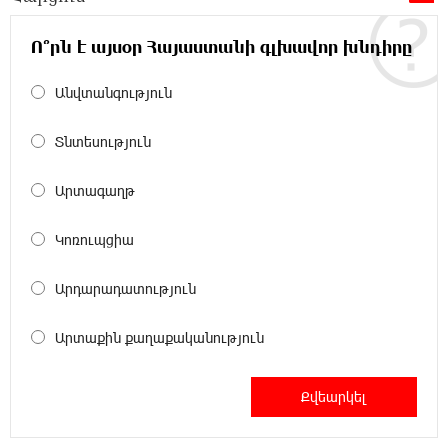
20:14:36 8-08-2026
Ճապոնական Յակիշիմե կերամիկայի
Ո՞րն է այսօր Հայաստանի գլխավոր խնդիրը
ցուցահանդեսը երկարաձգվել է մինչև
օգոստոսի 30-ը
Անվտանգություն
19:55:28 8-08-2026
Տնտեսություն
Որոնվում է նախաձեռնված քրեական
վարույթի շրջանակներում
Արտագաղթ
19:37:10 8-08-2026
Կոռուպցիա
Փաշինյանն ու Թրամփը հեռախոսազրույց
են ունեցել
Արդարադատություն
19:19:12 8-08-2026
Արտաքին քաղաքականություն
Չհանե´ս խաչդ, Հայաստան աշխարհ․ Ուժեղ
Հայաստան
19:18:03 8-08-2026