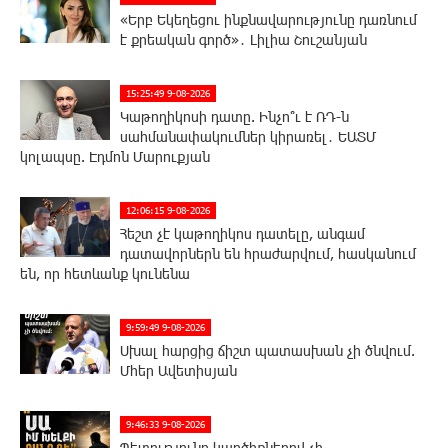
«Երբ Եկեղեցու ինքնավարությունը դառնում
է քրեական գործ»․ Լիլիա Շուշանյան
15:25:49 9-08-2026
Կաթողիկոսի դատը. Ինչո՞ւ է ՌԴ-ն
սահմանափակումներ կիրառել․ ԵԱՏՄ
կոլապսը. Էդմոն Մարուքյան
12:06:15 9-08-2026
Հեշտ չէ կաթողիկոս դատելը, անգամ
դատավորներն են հրաժարվում, հասկանում
են, որ հետևանք կունենա
9:59:49 9-08-2026
Սխալ հարցից ճիշտ պատասխան չի ծնվում.
Մհեր Ավետիսյան
9:46:33 9-08-2026
Պետությունը կարծիքներով չի