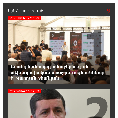
Սիցիլիայի օդանավակայանը փակվել է
Էթնա հրաբխի ժայթքման պատճառով
Ամենադիտված
2026-08-6 12:54:29
1
19:16:13 8-08-2026
Հետվճարի փոխարեն՝ արժանապատիվ և
ֆիքսված թոշակ․ ինչու է գործող
համակարգը սոցիալական անարդարության խնդիր
ստեղծում. Հրայր Կամենդատյան
18:59:05 8-08-2026
Երևանի Կենտրոնում փոշու
Առանց հանքարդյունաբերության
պարունակությունը գրեթե ամբողջ շաբաթ
տեխնոլոգիական առաջընթացն անհնար
գերազանցել է թույլատրելի սահմանը
է․ Վարդան Ջհանյան
18:40:08 8-08-2026
2
2026-08-4 16:52:02
Իրանը պատրաստ է բացել Հորմուզի
նեղուցը, եթե ԱՄՆ-ն ընդունի
հանրապետության պայմանները
18:21:30 8-08-2026