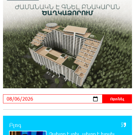
բանահյուսությունը
19:42:39 6-08-2026
Վրաստանում պետական ​​պաշտոնյային
կաշառելու փորձի համար քաղաքացի է
ձերբակալվել
19:25:15 6-08-2026
ՌԴ-ն պատրաստ է շարունակել Հայաստանի
երկաթուղիների կոնցեսիոն կառավարումը.
Օվերչուկ
19:07:40 6-08-2026
Հայաստանի բնակչության թիվը շուրջ 7
հազարով ավելացել է
18:49:45 6-08-2026
Բլոգ
Իսրայելի ՊԲ-ն հարձակվել է Լիբանանում
«Հըզբոլլահ»-ի հրամանատարական կետերի
Չպետք է լռել, պետք է խոսել