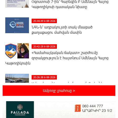
Օգոստոսի 7-ին՝ Գարեգին Բ Ամենայն Հայոց
Կաթողիկոսի դատական նիստը
20:44:49 6-08-2026
ՆԳՆ-ն՝ աղբակույտի տակ մնացած
քաղաքացու մահվան մասին
20:42:28 6-08-2026
«Համահայկական ճակատ» շարժումը
զորակցություն է հայտնում Ամենայն Հայոց
Կաթողիկոսին
20:26:38 6-08-2026
Ավտովթար՝ Կոտայքի մարզում. Զովունի-
Եղվարդ ճանապարհին բախվել են «Alfa
Ամբողջ լրահոսը »
Romeo»-ն և «Opel»-ը. կա վիրավոր
20:08:02 6-08-2026
Արժևորվում է Շիրակի երգիծական