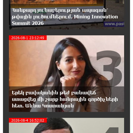
Ղահրամանյան
Հանքարդյունաբերության ապագան՝
թվային լուծումներում. Mining Innovation
13:10:59 6-08-2026
Summit 2026
9-րդ գումարման Ազգային ժողովում այս
պահին ընթանում է Արամ Վարդևանյանի՝
ԱԺ նախագահի տեղակալի ընտրությունը
2026-08-1 23:12:49
3
12:54:29 6-08-2026
Առանց հանքարդյունաբերության
տեխնոլոգիական առաջընթացն անհնար է․
Վարդան Ջհանյան
12:44:19 6-08-2026
Երեկ բավականին թեժ բանավեճ
Ավետիք Չալաբյանին կալանավորել են
ստացվեց մի շարք հանրային գործիչների
անօրինական հիմքերով. Անահիտ Ադամյան
հետ. Աննա Կոստանյան
12:16:02 6-08-2026
2026-08-4 16:52:02
Ժողովո՛ւրդ, Սամվել Կարապետյանի,
սրբազանների կալանքը ապօրինի է եղել.