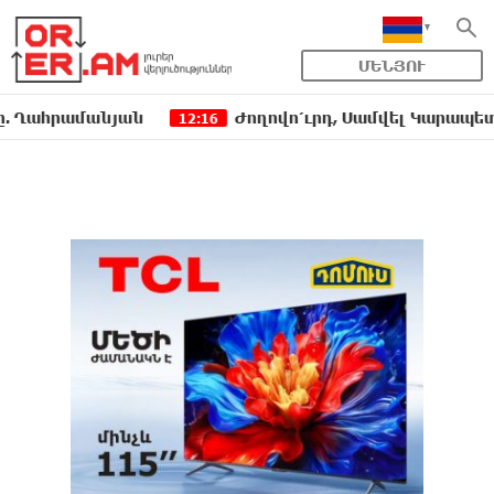
ՄԵՆՅՈՒ
ամանյան
Ժողովո՛ւրդ, Սամվել Կարապետյանի, ս
12:16