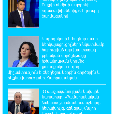
և պահեստների վրա
Բաքվի ռեժիմի ապօրինի
«դատավճիռներից». Էդուարդ
18:30:50 6-08-2026
Շարմազանով
«Ռեալ Մադրիդ»-ն ու «ՌԲ Լայպցիգը»
համաձայնության են եկել Յան Դիոմանդեի
տրանսֆերի վերաբերյալ
Կաթողիկոսի և հոգևոր դասի
ներկայացուցիչների նկատմամբ
18:19:28 6-08-2026
հարուցված այս խայտառակ
Այսօրվա կառավարությունը ուսանողներին
քրեական գործընթացը
առաջարկում է պահանջարկ չունեցող
իշխանության կողմից
մասնագիտություններ. Ատոմ Մխիթարյան
քաղաքական ուղիղ
միջամտություն է Եկեղեցու ներքին գործերին և
18:03:08 6-08-2026
ինքնավարությանը. Ղահրամանյան
Հայրենիքը փոքրանում է մեր աչքերի առաջ․
ազգային ողբերգություն է․ Ավետիք
Չալաբյան
ՀՀ պաշտպանության նախկին
նախարար, «Համահայկական
ճակատ» շարժման առաջնորդ,
17:35:34 6-08-2026
հետախույզ, գեներալ-մայոր
Չպետք է լռել, պետք է խոսել Բաքվի ռեժիմի
Արշակ Կարապետյան