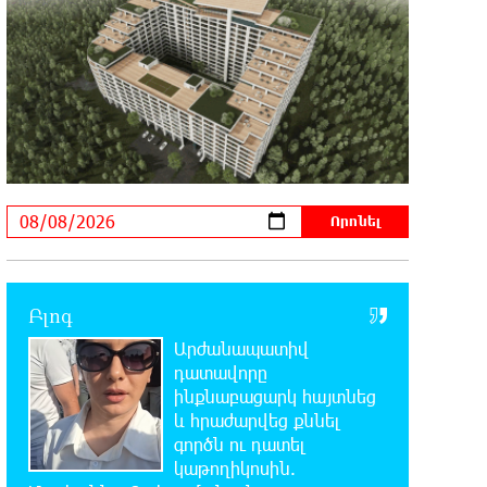
միջոցներով զարգանա Հայաստանի
տնտեսությունը ու հետո գնա ԵՄ. Արշակ
Կարապետյան
21:07:27 7-08-2026
ԱՄՆ վերաքննիչ դատարանը
արգելափակել է Թրամփի 400
միլիոն դոլար արժողությամբ Սպիտակ տան
պարահանդեսային դահլիճի նախագիծը
21:03:44 7-08-2026
Կաթողիկոսի նկատմամբ
իրականացվող
Բլոգ
բռնադատավարությունը միահեծան
Արժանապատիվ
իշխանության հետևանք է. Հանրային Դաշինք
դատավորը
ինքնաբացարկ հայտնեց
20:59:50 7-08-2026
և հրաժարվեց քննել
Մեր երկրում իշխանության և
գործն ու դատել
ընդդիմության անվերջանալի
կաթողիկոսին.
պայքարում տուժում է միայն ու միայն ՀՀ