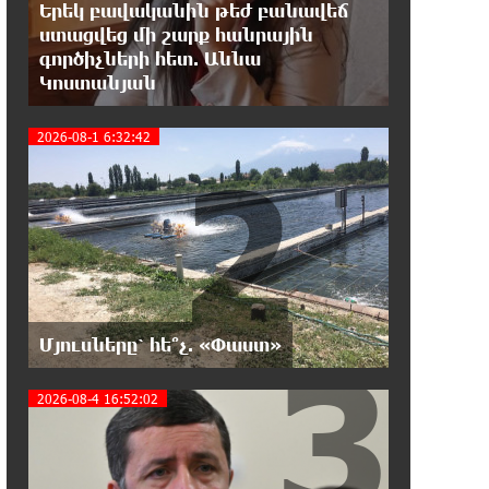
Երեկ բավականին թեժ բանավեճ
Այսօր ամոթի օր է, այսօր
ստացվեց մի շարք հանրային
Էջմիածնում դատում են Ամենայն
գործիչների հետ. Աննա
Հայոց Կաթողիկոսին. Մարիաննա Ղահրամանյան
Կոստանյան
18:32:23 7-08-2026
2026-08-1 6:32:42
2
«հակասաֆարովյան»
օրենսդրական նախաձեռնության
վերաբերյալ հիմանվորումներ․ Շիրազ Մանուկյան
18:26:59 7-08-2026
Վեհափառ Հայրապետի շուրջ
խայտառակ զարգացումների,
Գյուղացիներին վերաբերող առաջնային հարցերի
3
Մյուսները՝ հե՞չ. «Փաստ»
մասին՝ գյուղտեխնիկայից մինչև անվճար
երթուղի. Անդրանիկ Գևորգյան
2026-08-4 16:52:02
18:25:05 7-08-2026
Թուրքական ապրանքանիշը
դադարեցնում է գործունեությունը