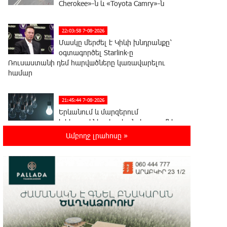
Cherokee»-ն և «Toyota Camry»-ն
22:03:58 7-08-2026
Մասկը մերժել է Կիևի խնդրանքը՝
օգտագործել Starlink-ը
Ռուսաստանի դեմ հարվшծները կառավարելու
համար
21:45:44 7-08-2026
Երևանում և մարզերում
էլեկտրաէներգիայի ընդհատումներ
կլինեն
Ամբողջ լրահոսը »
21:26:16 7-08-2026
Ստեփանավանում ռուս կին է
փորձել ինքնասպան լինել
21:08:37 7-08-2026
ԵԱՏՄ֊ն չի ուզում, որ իր