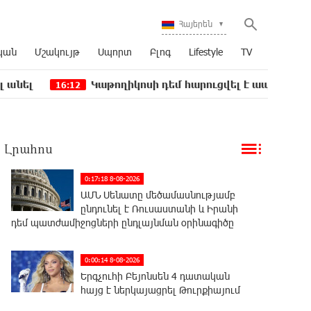
Հայերեն
կան
Մշակույթ
Սպորտ
Բլոգ
Lifestyle
TV
Կաթողիկոսի դեմ հարուցվել է ապօրինի քրեական վար
:12
Լրահոս
0:17:18 8-08-2026
ԱՄՆ Սենատը մեծամասնությամբ
ընդունել է Ռուսաստանի և Իրանի
դեմ պատժամիջոցների ընդլայնման օրինագիծը
0:00:14 8-08-2026
Երգչուհի Բեյոնսեն ​​4 դատական
հայց է ներկայացրել Թուրքիայում