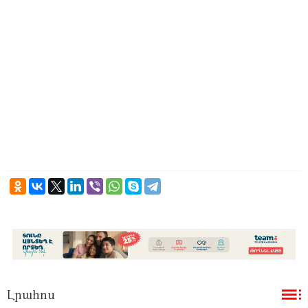
Լրահոս