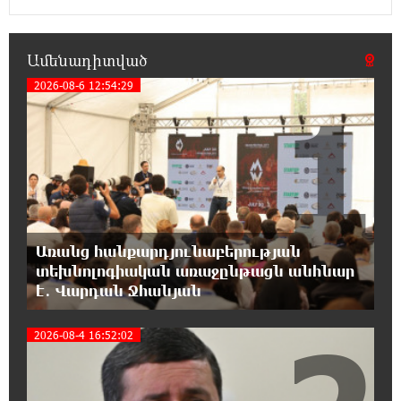
19:19:12 8-08-2026
Չհանե´ս խաչդ, Հայաստան աշխարհ․ Ուժեղ
Ամենադիտված
Հայաստան
2026-08-6 12:54:29
1
19:18:03 8-08-2026
Սիցիլիայի օդանավակայանը փակվել է
Էթնա հրաբխի ժայթքման պատճառով
19:16:13 8-08-2026
Հետվճարի փոխարեն՝ արժանապատիվ և
ֆիքսված թոշակ․ ինչու է գործող
Առանց հանքարդյունաբերության
համակարգը սոցիալական անարդարության խնդիր
տեխնոլոգիական առաջընթացն անհնար
ստեղծում. Հրայր Կամենդատյան
է․ Վարդան Ջհանյան
18:59:05 8-08-2026
2026-08-4 16:52:02
Երևանի Կենտրոնում փոշու
պարունակությունը գրեթե ամբողջ շաբաթ
գերազանցել է թույլատրելի սահմանը