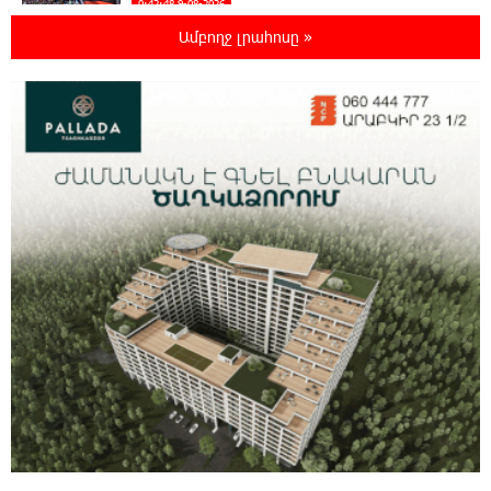
0:42:48 9-08-2026
Գերմանիայում ցույց է անցկացվել Մերցի
Ամբողջ լրահոսը »
կառավարության դեմ
0:25:00 9-08-2026
Մոդին համաշխարհային ռեկորդ է
սահմանել. 303 միլիոն դիտում՝ 24 ժամում
23:58:58 8-08-2026
23-ամյա ուսանողի մշակած հավելվածը
հարավկորեական App Store-ում շրջանցել է
նույնիսկ Google Maps-ը
23:39:22 8-08-2026
Ռուսաստանի տարածքում ոչնչացվել է
ուկրաինական 360 անօդաչու թռչող սարք
23:20:45 8-08-2026
Օգոստոսի 10-ին, 11-ին, 12-ին, 13-ին, 14-ին,