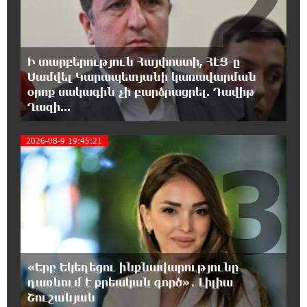
2
18:40:08 8-08-2026
Իրանը պատրաստ է բացել Հորմուզի
նեղուցը, եթե ԱՄՆ-ն ընդունի
Ի տարբերություն Հայփոստի, ՀԷՑ-ը
հանրապետության պայմանները
Սամվել Կարապետյանի կառավարման
օրոք սակագին չի բարձրացրել. Դավիթ
18:21:30 8-08-2026
Ղազի...
Երևանում անցկացվել է հաշմանդամություն
ունեցող անձանց միջազգային մարզական
2026-08-9 19:45:21
փառատոն
3
18:02:58 8-08-2026
Դմիտրի Մեդվեդև. Արևմուտքի
քաղաքականությունը Հայաստանի
նկատմամբ կրկնում է վրացական սցենարը
17:36:59 8-08-2026
«Երբ Եկեղեցու ինքնավարությունը
Ադրբեջանցիների բնակեցումը
դառնում է քրեական գործ»․ Լիլիա
Հայաստանում լուրջ վտանգներ է
Շուշանյան
պարունակում. Ավետիք Չալաբյան