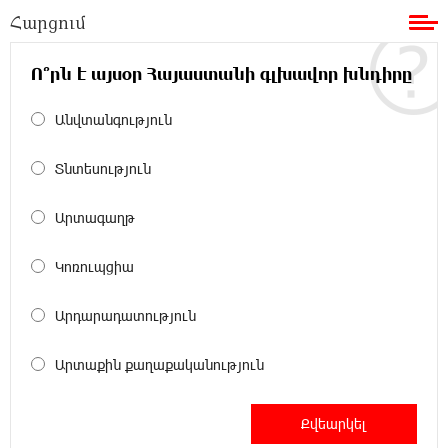
Հարցում
20:33:21 8-08-2026
Հրդեհի ահազանգ Սայաթ-Նովա
Ո՞րն է այսօր Հայաստանի գլխավոր խնդիրը
պողոտայում. շենքից տարհանվել է 5
բնակիչ
Անվտանգություն
20:14:36 8-08-2026
Տնտեսություն
Ճապոնական Յակիշիմե կերամիկայի
ցուցահանդեսը երկարաձգվել է մինչև
Արտագաղթ
օգոստոսի 30-ը
Կոռուպցիա
19:55:28 8-08-2026
Որոնվում է նախաձեռնված քրեական
Արդարադատություն
վարույթի շրջանակներում
Արտաքին քաղաքականություն
19:37:10 8-08-2026
Փաշինյանն ու Թրամփը հեռախոսազրույց
են ունեցել