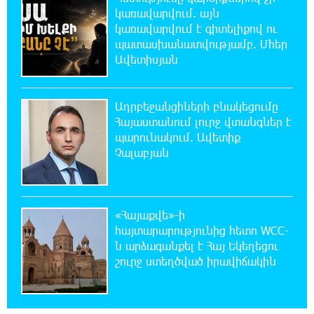
կառավարվում. այն
կառավարվում է գիտելիքով ու
21:48:41 8-08-2026
պատասխանատվությամբ. Մհեր
Ալիևն ու Թրամփը հեռախոսազրույց են
Ավետիսյան
ունեցել
Ադրբեջանցիների բնակեցումը
21:29:45 8-08-2026
Հայաստանում լուրջ վտանգներ է
«Ինտեր»-ը հաղթեց «Յուվենտուս»-ին
պարունակում. Ավետիք
Չալաբյան
21:10:46 8-08-2026
Քրեական վարույթի շրջանակում անձի
անձնական և ընտանեկան կյանքին առնչվող
տվյալների անհարկի հրապարակումն անթույլատրելի է.
«Հայաքվե»-ի
ՄԻՊ
հայտարարությունից հետո WCC-
ն արձագանքել է Հայ Եկեղեցու
շուրջ ստեղծված իրավիճակին
20:51:38 8-08-2026
Զելենսկին ու Վուչիչը քննարկել են
համագործակցությունն ընդլայնելու
հնարավորությունները