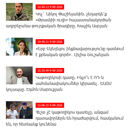
22:45:13 9-08-2026
Կոչ` Նիկոլ Փաշինյանին. չեղարկե՛ք
«Թրամփի ուղի» հայաստանակործան
ադրբեջանա-թուրքական ծրագիրը. Խաչիկ Ասրյան
19:45:21 9-08-2026
«Երբ Եկեղեցու ինքնավարությունը դառնում
է քրեական գործ»․ Լիլիա Շուշանյան
15:25:49 9-08-2026
Կաթողիկոսի դատը. Ինչո՞ւ է ՌԴ-ն
սահմանափակումներ կիրառել․ ԵԱՏՄ
կոլապսը. Էդմոն Մարուքյան
12:06:15 9-08-2026
Հեշտ չէ կաթողիկոս դատելը, անգամ
դատավորներն են հրաժարվում, հասկանում
են, որ հետևանք կունենա