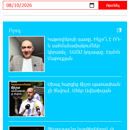
17-ին, 18-ին և 20-ին հարյուրավոր
հասցեներում լույս չի լինելու
23:01:57 8-08-2026
Բլոգ
Ողբերգական դեպք՝ Երևանում․ Կիևյան
կամրջի տակ հայտնաբերվել է տղամարդու
Կաթողիկոսի դատը. Ինչո՞ւ է ՌԴ-
մարմին
ն սահմանափակումներ
կիրառել․ ԵԱՏՄ կոլապսը. Էդմոն
22:43:21 8-08-2026
Մարուքյան
Ադրբեջանի Սարով գյուղում տանը 18-ամյա
աղջկա դի է հայտնաբերվել
Սխալ հարցից ճիշտ պատասխան
22:25:11 8-08-2026
չի ծնվում. Մհեր Ավետիսյան
Հայհիդրոմետի տնօրենը գրել է
22:07:09 8-08-2026
Արտակարգ դեպք՝ Երևանում․ կոտրել են
«Հույս բոլոր մարդկանց» հիմնադրամի
Պետությունը կարծիքներով չի
շենքի պատուհաններն ու դռները