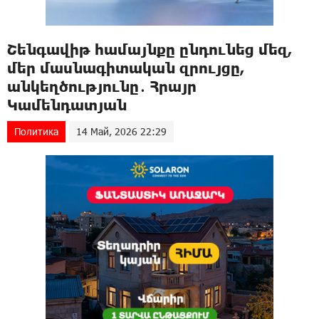
Շենգավիթ համայնքը ընդունեց մեզ,
մեր մասնագիտական զրույցը,
անկեղծությունը․ Հրայր
Կամենդատյան
Политика
14 Май, 2026 22:29