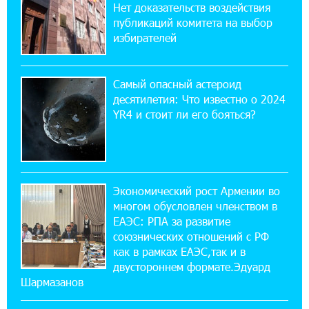
Нет доказательств воздействия
Ucom открылся по адресу ул. Шаумяна, 24/2
публикаций комитета на выбор
в Арарате
избирателей
22:28:49 27-07-2026
Никогда Нагорный Карабах не был в составе
Самый опасный астероид
независимого Азербайджана. Аршак
десятилетия: Что известно о 2024
Карапетян
YR4 и стоит ли его бояться?
17:52:29 25-07-2026
Бывший премьер-министр Словакии
обратился к президенту страны с просьбой
содействовать освобождению армянских заключенных,
Экономический рост Армении во
осужденных в Азербайджане
многом обусловлен членством в
ЕАЭС: РПА за развитие
союзнических отношений с РФ
12:17:04 23-07-2026
как в рамках ЕАЭС,так и в
Против кого вооружается Азербайджан?
Аршак Карапетян
двустороннем формате.Эдуард
Шармазанов
12:04:45 23-07-2026