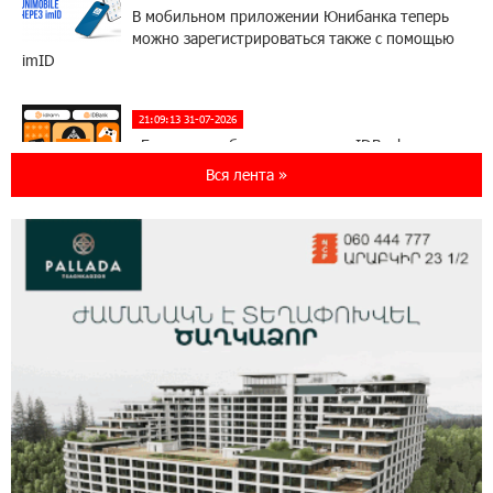
В мобильном приложении Юнибанка теперь
можно зарегистрироваться также с помощью
imID
21:09:13 31-07-2026
«Бесплатные бонусы в играх»: IDBank
предупреждает о кибератаках на школьников
Вся лента »
11:21:15 31-07-2026
ЕАЭС со временем будет расширяться. Когда-
нибудь это поймёт и рядовой армянин, но
будет уже поздно
11:03:52 31-07-2026
Если Израиль использует тему Геноцида
армян против Эрдогана, то что для него
значит сам Геноцид?
17:16:14 30-07-2026