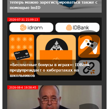
теперь можно зарегистрироваться также с
сохраняются. А мы что делаем?
помощью imID
18:04:39 13-07-2026
2026-07-31 21:09:13
2
День благодарности клиентам в Ванадзоре:
IDBank
17:07:36 11-07-2026
Пашинян замотивирован уничтожить
Армению․ Аршак Карапетян
14:27:40 11-07-2026
«Бесплатные бонусы в играх»: IDBank
«Мой лес Армения» — бенефициар
предупреждает о кибератаках на
инициативы «Сила одного драма» в июле
школьников
2026-08-6 19:58:45
12:56:04 11-07-2026
Станьте акционером Юнибанка и
воспользуйтесь выгодным инвестиционным
предложением