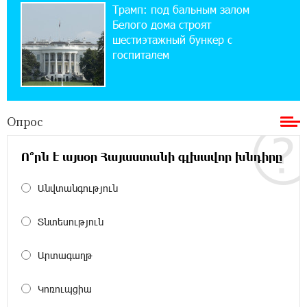
Трамп: под бальным залом
При поддержке Ucom в спортивной школе
Вайка установлена солнечная
Белого дома строят
электростанция мощностью 15 кВт
шестиэтажный бункер с
госпиталем
20:50:22 22-07-2026
Новые финансовые навыки на «Давидбекских
играх»: Idram&IDBank
Опрос
11:25:48 21-07-2026
Ո՞րն է այսօր Հայաստանի գլխավոր խնդիրը
Кругом война. А вас вводят в заблуждение.
Аршак Карапетян
Անվտանգություն
16:32:52 20-07-2026
Տնտեսություն
Центр продаж и обслуживания Ucom в
Егварде возобновил работу по новому адресу
— ул. Ереванян, 3/47
Արտագաղթ
15:44:07 17-07-2026
Կոռուպցիա
До 25% idcoin-ов при покупке авиабилетов