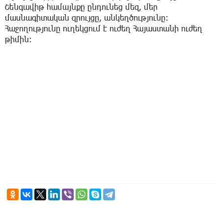
Շենգավիթ համայնքը ընդունեց մեզ, մեր
մասնագիտական զրույցը, անկեղծությունը։
Հաջողությունը ուղեկցում է ուժեղ Հայաստանի ուժեղ
թիմին։