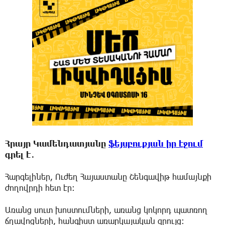
Հրայր Կամենդատյանը
ֆեյսբուքյան իր էջում
գրել է․
Հարգելիներ, Ուժեղ Հայաստանը Շենգավիթ համայնքի
ժողովրդի հետ էր։
Առանց սուտ խոստումների, առանց կոկորդ պատռող
ճղավոցների, հանգիստ առարկայական զրույց։