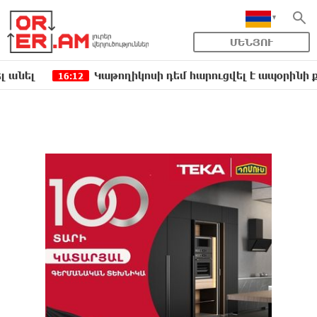
ՄԵՆՅՈՒ
Կաթողիկոսի դեմ հարուցվել է ապօրինի քրեակա
16:12