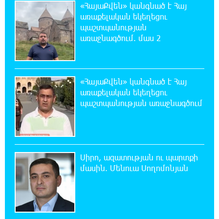
«ՀայաՔվեն» կանգնած է Հայ
առաքելական եկեղեցու
18:41:31 7-08-2026
պաշտպանության
Հայաստանը ապրում է իր գոյության
առաջնագծում. մաս 2
ամենախայտառակ ժամանակաշրջանը․
Գառնիկ Դավթյան
«ՀայաՔվեն» կանգնած է Հայ
18:37:08 7-08-2026
առաքելական եկեղեցու
Այսօր ամոթի օր է, այսօր Էջմիածնում
պաշտպանության առաջնագծում
դատում են Ամենայն Հայոց Կաթողիկոսին.
Մարիաննա Ղահրամանյան
18:32:23 7-08-2026
«հակասաֆարովյան» օրենսդրական
Սիրո, ազատության ու պարտքի
նախաձեռնության վերաբերյալ
մասին. Մենուա Սողոմոնյան
հիմանվորումներ․ Շիրազ Մանուկյան
18:26:59 7-08-2026
Վեհափառ Հայրապետի շուրջ խայտառակ
զարգացումների, Գյուղացիներին