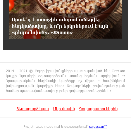
14:34:48 7-08-2026
Այսօր ամոթի օր է, այսօր Էջմիածնում
դատում են Ամենայն Հայոց Կաթողիկոսին
Որտե՞ղ է առաջին անգամ աճեցվել
հնդկաձավար, և ո՞ր երկրներում է այն
«ընդունված». «Փաստ»
14:26:23 7-08-2026
«Արտ Լանչ»-ն արդեն Միացյալ
Նահանգներում է․ նոր մասնաճյուղ Լոս
Անջելեսում
12:09:36 7-08-2026
2014 - 2021 © Բոլոր իրավունքները պաշտպանված են: Orer.am
Գրանադայում տեղի ունեցած քառակողմ
կայքի նյութերի օգտագործումն առանց հղման արգելվում է:
հանդիպումից հետո տարածված
Հրապարակման հեղինակի կարծիքը ոչ միշտ է համընկնում
հայտարարության մեջ Հայաստանի տարածքը 29800
խմբագրության կարծիքի հետ: Գովազդների բովանդակության
համար պատասխանատվությունը գովազդատուներինն է:
քառակուսի կիլոմետր է. Դավիթ Ղազինյան
12:00:28 7-08-2026
Հետադարձ կապ
Մեր մասին
Գովազդատուներին
Փաշազադեն և Փաշինյանն ընդդեմ Հայ
Առաքելական Սուրբ Եկեղեցու
Կայքի պատրաստում և սպասարկում՝
sargssyan™