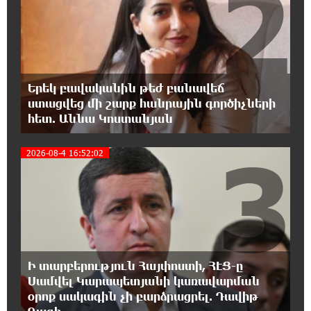
2
Վարչապետ լինել, չի նշանակում ինչ ուզել
անել
16:42:49 7-08-2026
«ՀայաՔվեն» կանգնած է Հայ առաքելական
Երեկ բավականին թեժ բանավեճ
եկեղեցու պաշտպանության առաջնագծում.
ստացվեց մի շարք հանրային գործիչների
մաս 2
հետ. Աննա Կոստանյան
3
16:26:52 7-08-2026
2026-08-4 16:52:02
«ՀայաՔվեն» կանգնած է Հայ առաքելական
եկեղեցու պաշտպանության առաջնագծում
16:17:55 7-08-2026
Սիրո, ազատության ու պարտքի մասին.
Մենուա Սողոմոնյան
Ի տարբերություն Հայփոստի, ՀԷՑ-ը
Սամվել Կարապետյանի կառավարման
16:12:38 7-08-2026
Կաթողիկոսի դեմ հարուցվել է ապօրինի
օրոք սակագին չի բարձրացրել. Դավիթ
քրեական վարույթ, պատմության մեջ