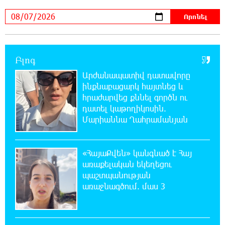
19:17:59 7-08-2026
ԱԱԾ-ն զեկույց է ներկայացրել
Բլոգ
18:58:46 7-08-2026
Արժանապատիվ դատավորը
Թրամփը ասել է, որ հանրապետականները
ինքնաբացարկ հայտնեց և
կարող են պարտվել Կոնգրեսի միջանկյալ
ընտրություններում
հրաժարվեց քննել գործն ու
դատել կաթողիկոսին.
Մարիաննա Ղահրամանյան
18:51:59 7-08-2026
«ՀայաՔվեի» անդամները ևս
Վաղարշապատի դատարանի բակում են`
«ՀայաՔվեն» կանգնած է Հայ
հաջակցություն Հայ առաքելական եկեղեցու և նրա
առաքելական եկեղեցու
Հովվապետի
պաշտպանության
առաջնագծում. մաս 3
18:47:06 7-08-2026
Օգոստոսի 7-ը ասորի ժողովրդի
ցեղասպանության հիշատակի օրն է․ Ուժեղ
Հայաստան