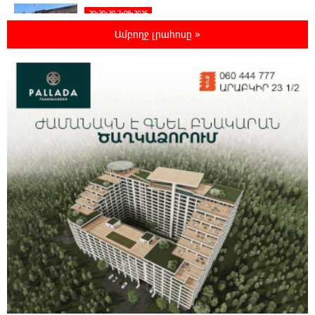
20:30:30 7-08-2026
Սարյան փողոցի բնակարաններից մեկում
Ամբողջ լրահոսը »
պայթյունի հետևանքով 55-ամյա
տղամարդը այրվածքներով տեղափոխվել է
«Այրվածքաբանության ազգային կենտրոն»
20:11:48 7-08-2026
Սլովակիայի արևելքում արտակարգ
դրություն է հայտարարվել շոգի ալիքների
պատճառով
19:53:41 7-08-2026
Երթևեկության կազմակերպման
փոփոխություն տեղի կունենա
19:35:21 7-08-2026
Հայաստանի հավաքականի նախկին
մարզիչը կգլխավորի Ղազախստանի
հավաքականը