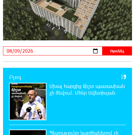
22:43:21 8-08-2026
Ադրբեջանի Սարով գյուղում տանը 18-ամյա
աղջկա դի է հայտնաբերվել
22:25:11 8-08-2026
Հայհիդրոմետի տնօրենը գրել է
22:07:09 8-08-2026
Արտակարգ դեպք՝ Երևանում․ կոտրել են
«Հույս բոլոր մարդկանց» հիմնադրամի
Բլոգ
շենքի պատուհաններն ու դռները
Սխալ հարցից ճիշտ պատասխան
չի ծնվում. Մհեր Ավետիսյան
21:48:41 8-08-2026
Ալիևն ու Թրամփը հեռախոսազրույց են
ունեցել
21:29:45 8-08-2026
Պետությունը կարծիքներով չի
«Ինտեր»-ը հաղթեց «Յուվենտուս»-ին