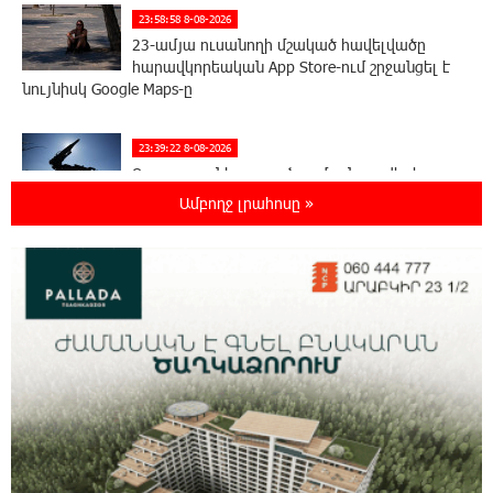
23:58:58 8-08-2026
23-ամյա ուսանողի մշակած հավելվածը
հարավկորեական App Store-ում շրջանցել է
նույնիսկ Google Maps-ը
23:39:22 8-08-2026
Ռուսաստանի տարածքում ոչնչացվել է
ուկրաինական 360 անօդաչու թռչող սարք
Ամբողջ լրահոսը »
23:20:45 8-08-2026
Օգոստոսի 10-ին, 11-ին, 12-ին, 13-ին, 14-ին,
17-ին, 18-ին և 20-ին հարյուրավոր
հասցեներում լույս չի լինելու
23:01:57 8-08-2026
Ողբերգական դեպք՝ Երևանում․ Կիևյան
կամրջի տակ հայտնաբերվել է տղամարդու
մարմին