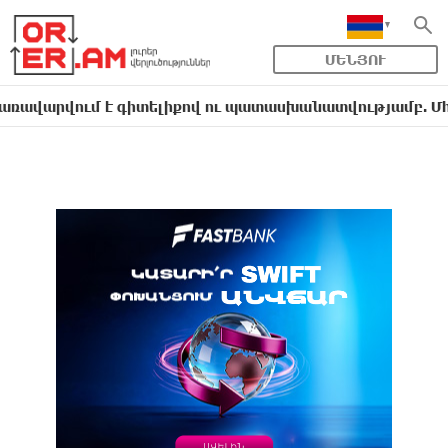
ՄԵՆՅՈՒ
վում է գիտելիքով ու պատասխանատվությամբ. Մհեր Ավե