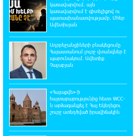
կառավարվում. այն
կառավարվում է գիտելիքով ու
պատասխանատվությամբ. Մհեր
21:10:46 8-08-2026
Ավետիսյան
Քրեական վարույթի շրջանակում անձի
անձնական և ընտանեկան կյանքին առնչվող
տվյալների անհարկի հրապարակումն անթույլատրելի է.
ՄԻՊ
Ադրբեջանցիների բնակեցումը
Հայաստանում լուրջ վտանգներ է
պարունակում. Ավետիք
20:51:38 8-08-2026
Չալաբյան
Զելենսկին ու Վուչիչը քննարկել են
համագործակցությունն ընդլայնելու
հնարավորությունները
«Հայաքվե»-ի
20:33:21 8-08-2026
հայտարարությունից հետո WCC-
Հրդեհի ահազանգ Սայաթ-Նովա
ն արձագանքել է Հայ Եկեղեցու
պողոտայում. շենքից տարհանվել է 5
շուրջ ստեղծված իրավիճակին
բնակիչ
20:14:36 8-08-2026