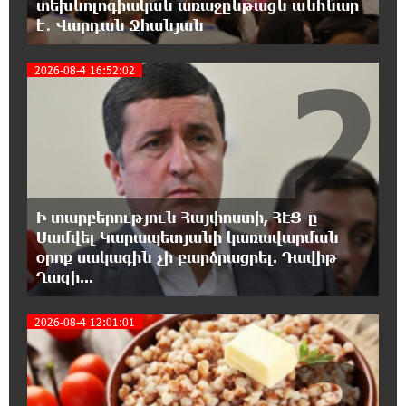
տեխնոլոգիական առաջընթացն անհնար
ունեցող անձանց միջազգային մարզական
է․ Վարդան Ջհանյան
փառատոն
2
2026-08-4 16:52:02
18:02:58 8-08-2026
Դմիտրի Մեդվեդև. Արևմուտքի
քաղաքականությունը Հայաստանի
նկատմամբ կրկնում է վրացական սցենարը
17:36:59 8-08-2026
Ադրբեջանցիների բնակեցումը
Ի տարբերություն Հայփոստի, ՀԷՑ-ը
Հայաստանում լուրջ վտանգներ է
պարունակում. Ավետիք Չալաբյան
Սամվել Կարապետյանի կառավարման
օրոք սակագին չի բարձրացրել. Դավիթ
Ղազի...
17:28:45 8-08-2026
«Հայաքվե»-ի հայտարարությունից հետո
2026-08-4 12:01:01
WCC-ն արձագանքել է Հայ Եկեղեցու շուրջ
ստեղծված իրավիճակին
16:58:38 8-08-2026