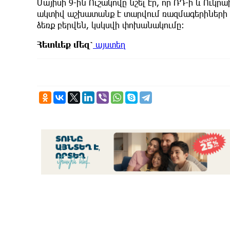
Մայիսի 9-ին Ուշակովը նշել էր, որ ՌԴ-ի և Ու
ակտիվ աշխատանք է տարվում ռազմագերիների ց
ձեռք բերվեն, կսկսվի փոխանակումը։
Հետևեք
մեզ՝
այստեղ