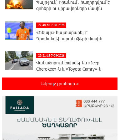
Պայթյուն՝ Իրանում․ հաղորդվում է
զոհերի ու վիրավորների մասին
22:40:18 7-08-2026
«Ռեալը» հայտարարել է
Դիոմանդեի տրանսֆերի մասին
22:21:15 7-08-2026
Վանաձորում բшխվել են «Jeep
Cherokee»-ն և «Toyota Camry»-ն
Ամբողջ լրահոսը »
22:03:58 7-08-2026
Մասկը մերժել է Կիևի խնդրանքը՝
օգտագործել Starlink-ը
Ռուսաստանի դեմ հարվшծները կառավարելու
համար
21:45:44 7-08-2026
Երևանում և մարզերում