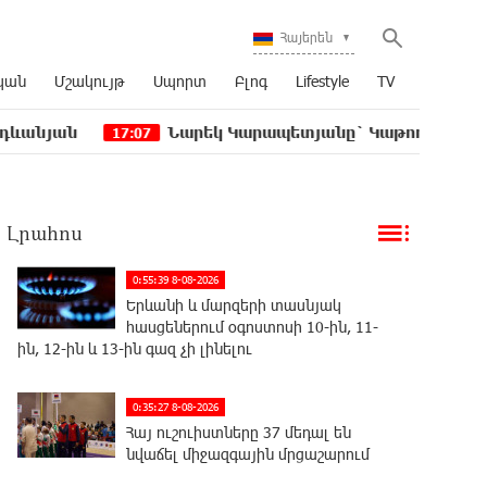
Հայերեն
կան
Մշակույթ
Սպորտ
Բլոգ
Lifestyle
TV
Նարեկ Կարապետյանը` Կաթողիկոսին հեռացնել փ
17:07
Լրահոս
0:55:39 8-08-2026
Երևանի և մարզերի տասնյակ
հասցեներում օգոստոսի 10-ին, 11-
ին, 12-ին և 13-ին գազ չի լինելու
0:35:27 8-08-2026
Հայ ուշուիստները 37 մեդալ են
նվաճել միջազգային մրցաշարում