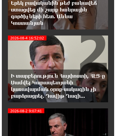
Օգոստոսի 7-ը ասորի ժողովրդի
Երեկ բավականին թեժ բանավեճ
ցեղասպանության հիշատակի օրն
ստացվեց մի շարք հանրային
է․ Ուժեղ Հայաստան
գործիչների հետ. Աննա
2
Կոստանյան
18:41:31 7-08-2026
Հայաստանը ապրում է իր
2026-08-4 16:52:02
գոյության ամենախայտառակ
ժամանակաշրջանը․ Գառնիկ Դավթյան
18:37:08 7-08-2026
Այսօր ամոթի օր է, այսօր
Ի տարբերություն Հայփոստի, ՀԷՑ-ը
Էջմիածնում դատում են Ամենայն
Սամվել Կարապետյանի
Հայոց Կաթողիկոսին. Մարիաննա Ղահրամանյան
3
կառավարման օրոք սակագին չի
բարձրացրել. Դավիթ Ղազի...
18:32:23 7-08-2026
«հակասաֆարովյան»
2026-08-2 9:07:41
օրենսդրական նախաձեռնության
վերաբերյալ հիմանվորումներ․ Շիրազ Մանուկյան
18:26:59 7-08-2026