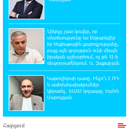
ունի
18:25:16 10-08-2026
Արտակարգ դեպք՝ Վայոց ձորի մարզում․
Նիկոլը շատ կուզեր, որ
Եղեգիս-Հերմոն ավտոճանապարհին
տնտեսությունը ևս ենթարկվեր
հորդառատ անձրևի հետևանքով տեղի է ունեցել
իր հեքիաթային քարոզչությանը,
քարաթափում
բայց այն գոյություն ունի միայն
իրական աշխարհում, ոչ թե Հ1-ի
18:06:02 10-08-2026
ռեպորտաժներում. Ա. Զաքարյան
Փրկարարները մեկուսացրել և մարել են
Պռոշյան բնակավայրում բռնկված հրդեհը
Կաթողիկոսի դատը. Ինչո՞ւ է ՌԴ-
ն սահմանափակումներ
17:39:19 10-08-2026
կիրառել․ ԵԱՏՄ կոլապսը. Էդմոն
Ներկա իշխանությունը շարունակաբար
Մարուքյան
առաջ է տանում այն գաղափարը, որ մենք
պետք է հետ կանգնեք մեր ինքնությունից. Չալաբյան
17:33:09 10-08-2026
Հարցում
Փաշինյանն ամենուրեք ընկալվում է որպես