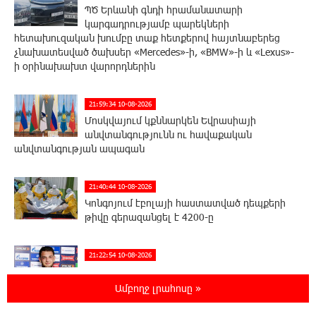
ՊԾ Երևանի գնդի հրամանատարի
կարգադրությամբ պարեկների
հետախուզական խումբը տաք հետքերով հայտնաբերեց
չնախատեսված ծախսեր «Mercedes»-ի, «BMW»-ի և «Lexus»-
ի օրինախախտ վարորդներին
21:59:34 10-08-2026
Մոսկվայում կքննարկեն Եվրասիայի
անվտանգությունն ու հավաքական
անվտանգության ապագան
21:40:44 10-08-2026
Կոնգոյում էբոլայի հաստատված դեպքերի
թիվը գերազանցել է 4200-ը
21:22:54 10-08-2026
Արթուր Ղարիբյանը 2 գնդակ է ուղարկել
«Զենիթի» դարպասը և ճանաչվել
Ամբողջ լրահոսը »
հանդիպման լավագույն ֆուտբոլիստը