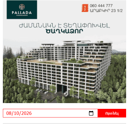
21:03:15 10-08-2026
Նավթի գները աճել են
21:02:28 10-08-2026
Ամփոփվեցին Junius-ի արդյունքները․
առջևում նոր մրցափուլն է
20:44:42 10-08-2026
Ադրբեջանում երկրաշարժ է գրանցվել
20:25:34 10-08-2026
Անձրև, ամպրոպ, քամու ուժգնացում. ինչ
եղանակ է սպասվում առաջիկա օրերին
20:07:06 10-08-2026
Քիշնևը և Կիևն աննախադեպ առաջընթաց
են գրանցել եվրաինտեգրման գործում.