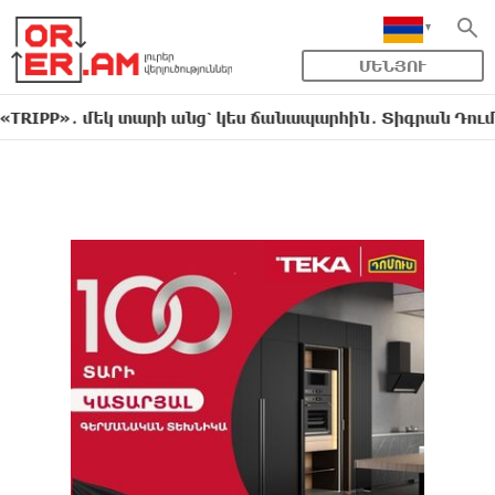
ՄԵՆՅՈՒ
․ մեկ տարի անց՝ կես ճանապարհին․ Տիգրան Դումիկյան