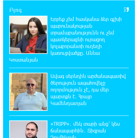
Ուկրաինայի դեսպան
Բլոգ
Երբեք չեմ հասկանա ձեր գլխի
19:49:28 10-08-2026
պարունակության
Հայաստանը և արցախյան մշակութային
տրամաբանությունն ու չեմ
ժառանգությունը կներկայացվեն Վիեննայի
պատկերացնի ուրացող
միջազգային փառատոնում
կոլաբորանտի ուղեղի
կառուցվածքը. Աննա
19:30:26 10-08-2026
Կոստանյան
Երևանում կասեցվել է «Բամբու» բար-
ռեստորանի արտադրական
Ավագ սերնդին արժանապատիվ
գործունեությունը՝ սանիտարահիգիենիկ նորմերի
ծերություն ապահովելը
խախտումների պատճառով
ողորմություն չէ, դա մեր
պարտքն է. Հրայր
19:11:00 10-08-2026
Կամենդատյան
Ինչ աջակցություն է նախատեսված երեխա
ունեցող ընտանիքներին
«TRIPP»․ մեկ տարի անց՝ կես
ճանապարհին․ Տիգրան
18:43:36 10-08-2026
Դումիկյան
«Արարատ-Արմենիան» նոր դարպասապահ