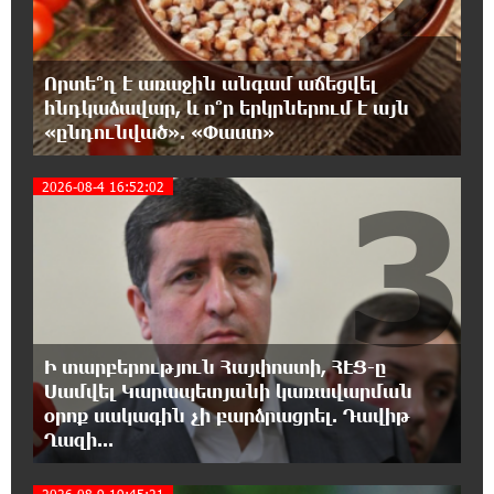
14:06:42 10-08-2026
Ընդդիմությունը ԱԺ ամբիոնում պետք է
ունենա բարձր պատասխանատվություն
Որտե՞ղ է առաջին անգամ աճեցվել
ժողովրդի նկատմամբ. Աննա Կոստանյան
հնդկաձավար, և ո՞ր երկրներում է այն
«ընդունված». «Փաստ»
12:55:04 10-08-2026
3
Արամ Վարդևանյանը ընտրվեց Ազգային
2026-08-4 16:52:02
ժողովի նախագահի տեղակալ
12:14:52 10-08-2026
ՀՀ ԱԺ «Ուժեղ Հայաստան» խմբացության
ղեկավար Նարեկ Կարապետյանի խոսքը
Ազգային ժողովի նախագահի տեղակալի թեկնածու Արամ
Վարդևանյանի մասին
Ի տարբերություն Հայփոստի, ՀԷՑ-ը
Սամվել Կարապետյանի կառավարման
օրոք սակագին չի բարձրացրել. Դավիթ
12:02:17 10-08-2026
Ղազի...
Ucom-ն ընդլայնում է միջազգային
ռոումինգի հնարավորությունները