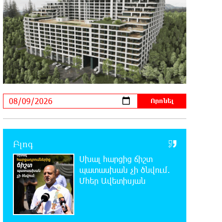
հարյուրավոր հասցեներում լույս չի լինելու
23:01:57 8-08-2026
Ողբերգական դեպք՝ Երևանում․
Կիևյան կամրջի տակ
հայտնաբերվել է տղամարդու մարմին
22:43:21 8-08-2026
Ադրբեջանի Սարով գյուղում տանը
18-ամյա աղջկա դի է
հայտնաբերվել
Բլոգ
22:25:11 8-08-2026
Սխալ հարցից ճիշտ
Հայհիդրոմետի տնօրենը գրել է
պատասխան չի ծնվում.
Մհեր Ավետիսյան
22:07:09 8-08-2026
Արտակարգ դեպք՝ Երևանում․
կոտրել են «Հույս բոլոր մարդկանց»