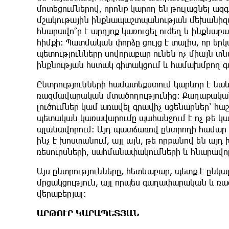
մոտեցումներով, որոնք կարող են թուլացնել ազ
մշակութային ինքնապաշտպանության մեխանիզմն
հնարավո՞ր է արդյոք կառուցել ուժեղ և ինքնա
հիմքի։ Պատմական փորձը ցույց է տալիս, որ ե
պետությունները սովորաբար ունեն ոչ միայն տ
ինքնության հստակ գիտակցում և համախմբող
Ընտրությունների համատեքստում կարևոր է նա
ռազմավարական մտածողությունից։ Քաղաքական 
լուծումներ կամ առավել գրավիչ սցենարներ՝ հա
պետական կառավարումը պահանջում է ոչ թե կա
պլանավորում։ Այդ պատճառով ընտրողի համար ա
ինչ է խոստանում, այլ այն, թե որքանով են ա
ռեսուրսների, սահմանափակումների և հնարավոր
Այս ընտրությունները, հետևաբար, պետք է ընկ
մրցակցություն, այլ որպես գաղափարական և 
վերաբերյալ։
ԱՐԹՈՒՐ ԿԱՐԱՊԵՏՅԱՆ