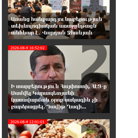
Երևանի Կենտրոնում փոշու
պարունակությունը գրեթե ամբողջ
շաբաթ գերազանցել է թույլատրելի սահմանը
Առանց հանքարդյունաբերության
տեխնոլոգիական առաջընթացն
18:40:08 8-08-2026
2
անհնար է․ Վարդան Ջհանյան
Իրանը պատրաստ է բացել
Հորմուզի նեղուցը, եթե ԱՄՆ-ն
2026-08-4 16:52:02
ընդունի հանրապետության պայմանները
18:21:30 8-08-2026
Երևանում անցկացվել է
հաշմանդամություն ունեցող
անձանց միջազգային մարզական փառատոն
Ի տարբերություն Հայփոստի, ՀԷՑ-ը
Սամվել Կարապետյանի
կառավարման օրոք սակագին չի
18:02:58 8-08-2026
բարձրացրել. Դավիթ Ղազի...
Դմիտրի Մեդվեդև. Արևմուտքի
քաղաքականությունը Հայաստանի
նկատմամբ կրկնում է վրացական սցենարը
2026-08-4 12:01:01
17:36:59 8-08-2026