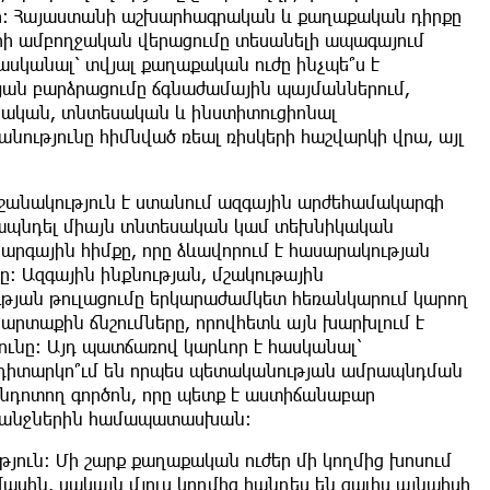
ի։ Հայաստանի աշխարհագրական և քաղաքական դիրքը
րի ամբողջական վերացումը տեսանելի ապագայում
ասկանալ՝ տվյալ քաղաքական ուժը ինչպե՞ս է
ան բարձրացումը ճգնաժամային պայմաններում,
ական, տնտեսական և ինստիտուցիոնալ
անությունը հիմնված ռեալ ռիսկերի հաշվարկի վրա, այլ
շանակություն է ստանում ազգային արժեհամակարգի
մրապնդել միայն տնտեսական կամ տեխնիկական
արգային հիմքը, որը ձևավորում է հասարակության
։ Ազգային ինքնության, մշակութային
թյան թուլացումը երկարաժամկետ հեռանկարում կարող
կ արտաքին ճնշումները, որովհետև այն խարխլում է
ունը։ Այդ պատճառով կարևոր է հասկանալ՝
դիտարկո՞ւմ են որպես պետականության ամրապնդման
ընդոտող գործոն, որը պետք է աստիճանաբար
հանջներին համապատասխան։
թյուն։ Մի շարք քաղաքական ուժեր մի կողմից խոսում
սին, սակայն մյուս կողմից հանդես են գալիս այնպիսի