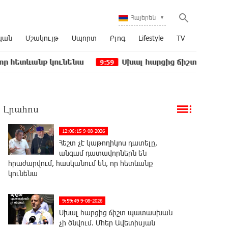
Հայերեն
կան
Մշակույթ
Սպորտ
Բլոգ
Lifestyle
TV
ք կունենա
Սխալ հարցից ճիշտ պատասխան չի ծնվ
9:59
Լրահոս
12:06:15 9-08-2026
Հեշտ չէ կաթողիկոս դատելը,
անգամ դատավորներն են
հրաժարվում, հասկանում են, որ հետևանք
կունենա
9:59:49 9-08-2026
Սխալ հարցից ճիշտ պատասխան
չի ծնվում. Մհեր Ավետիսյան