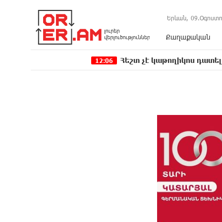
Երևան,
09.Օգոստո
Քաղաքական
Հեշտ չէ կաթողիկոս դատելը, անգամ դ
12:06