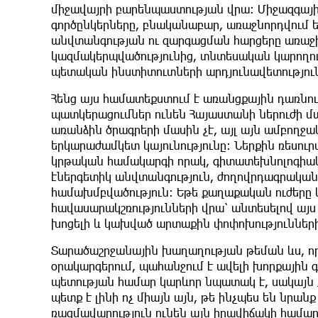
միջավայրի բարենպաստության վրա։ Միջազգայի
գործընկերները, բնականաբար, առաջնորդվում ե
անվտանգության ու զարգացման հարցերը առաջի
կազմակերպվածությունից, տնտեսական կարողո
պետական ինստիտուտների արդյունավետությու
Հենց այս համատեքստում է առանցքային դառնու
պատկերացումներ ունեն Հայաստանի ներուժի մ
առանձին ծրագրերի մասին չէ, այլ այն ամբողջ
երկարաժամկետ կայունությունը։ Ներքին ռեսուր
կրթական համակարգի որակ, գիտատեխնոլոգիակա
էներգետիկ անվտանգություն, ժողովրդագրական կ
համախմբվածություն։ Եթե քաղաքական ուժերը
հավասարակշռությունների վրա՝ անտեսելով այս
խոցելի և կախված արտաքին փոփոխություններ
Տարածաշրջանային խաղաղության թեման ևս, որ
օրակարգերում, պահանջում է ավելի խորքային 
պետության համար կարևոր նպատակ է, սակայն
պետք է լինի ոչ միայն այն, թե ինչպես են նրան
ռազմավարություն ունեն այն իրավիճակի համար