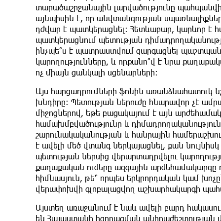
տարածաշրջանային լարվածությունը պահպանվ
այնպիսին է, որ անվտանգության սպառնալիքնե
դժվար է պատկերացնել։ Հետևաբար, կարևոր է հ
պատկերացնում պետության դիմադրողականությ
ինչպե՞ս է պատրաստվում զարգացնել պաշտպան
կարողությունները, և որքանո՞վ է նրա քաղաքակ
ոչ միայն ցանկալի սցենարների։
Այս հարցադրումների ֆոնին առանձնահատուկ ն
խնդիրը։ Պետության ներուժը հնարավոր չէ ա
միջոցներով, եթե բացակայում է այն արժեհամակ
համախմբվածությունը և դիմադրողականությունը
շարունակականության և հանրային համերաշխու
է ավելի մեծ վտանգ ներկայացնել, քան նույնիս
պետության ներսից վերարտադրվելու կարողությ
քաղաքական ուժերը ազգային արժեհամակարգը 
հիմնասյուն, թե՞ որպես երկրորդական կամ խոչ
վերափոխվի գլոբալացվող աշխարհակարգի պա
Այստեղ առաջանում է նաև ավելի բարդ հակասու
են Հայաստանի հզորացման անհրաժեշտության մա