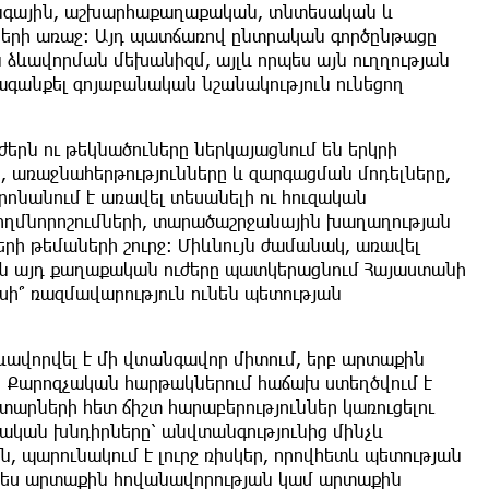
նգային, աշխարհաքաղաքական, տնտեսական և
երի առաջ։ Այդ պատճառով ընտրական գործընթացը
ն ձևավորման մեխանիզմ, այլև որպես այն ուղղության
րձագանքել գոյաբանական նշանակություն ունեցող
երն ու թեկնածուները ներկայացնում են երկրի
, առաջնահերթությունները և զարգացման մոդելները,
րոնանում է առավել տեսանելի ու հուզական
ողմնորոշումների, տարածաշրջանային խաղաղության
երի թեմաների շուրջ։ Միևնույն ժամանակ, առավել
 են այդ քաղաքական ուժերը պատկերացնում Հայաստանի
սի՞ ռազմավարություն ունեն պետության
ևավորվել է մի վտանգավոր միտում, երբ արտաքին
բ։ Քարոզչական հարթակներում հաճախ ստեղծվում է
արների հետ ճիշտ հարաբերություններ կառուցելու
մնական խնդիրները՝ անվտանգությունից մինչև
, պարունակում է լուրջ ռիսկեր, որովհետև պետության
ապես արտաքին հովանավորության կամ արտաքին