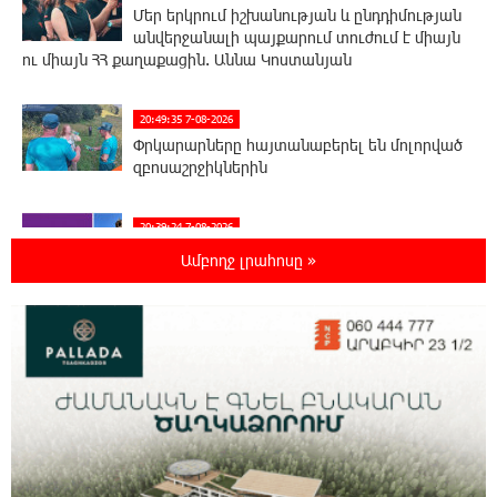
Մեր երկրում իշխանության և ընդդիմության
անվերջանալի պայքարում տուժում է միայն
ու միայն ՀՀ քաղաքացին. Աննա Կոստանյան
20:49:35 7-08-2026
Փրկարարները հայտանաբերել են մոլորված
զբոսաշրջիկներին
20:39:24 7-08-2026
ԼՀԿ-ն պահանջում է դադարեցնել Գարեգին
Ամբողջ լրահոսը »
Բ-ի և եպիսկոպոսների դեմ քրեական
հետապնդումը
20:30:30 7-08-2026
Սարյան փողոցի բնակարաններից մեկում
պայթյունի հետևանքով 55-ամյա
տղամարդը այրվածքներով տեղափոխվել է
«Այրվածքաբանության ազգային կենտրոն»