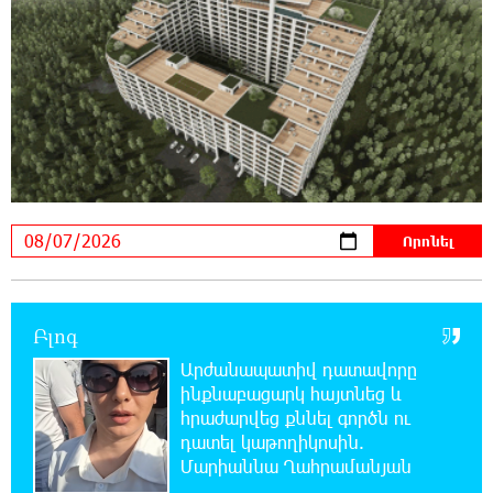
20:11:48 7-08-2026
Սլովակիայի արևելքում արտակարգ
դրություն է հայտարարվել շոգի ալիքների
պատճառով
19:53:41 7-08-2026
Երթևեկության կազմակերպման
փոփոխություն տեղի կունենա
19:35:21 7-08-2026
Հայաստանի հավաքականի նախկին
մարզիչը կգլխավորի Ղազախստանի
հավաքականը
Բլոգ
Արժանապատիվ դատավորը
19:17:59 7-08-2026
ինքնաբացարկ հայտնեց և
ԱԱԾ-ն զեկույց է ներկայացրել
հրաժարվեց քննել գործն ու
դատել կաթողիկոսին.
Մարիաննա Ղահրամանյան
18:58:46 7-08-2026