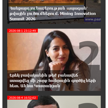
հայտնեց և հրաժարվեց քննել գործն ու
դատել կաթողիկոսին. Մարիաննա Ղահրամանյան
Հանքարդյունաբերության ապագան՝
թվային լուծումներում. Mining Innovation
Summit 2026
17:07:39 7-08-2026
Նարեկ Կարապետյանը` Կաթողիկոսին
հեռացնել փորձելու մասին
2026-08-1 23:12:49
2
16:57:42 7-08-2026
«ՀայաՔվեն» կանգնած է Հայ առաքելական
եկեղեցու պաշտպանության առաջնագծում.
մաս 3
16:50:26 7-08-2026
Երեկ բավականին թեժ բանավեճ
Վարչապետ լինել, չի նշանակում ինչ ուզել
ստացվեց մի շարք հանրային գործիչների
անել
հետ. Աննա Կոստանյան
16:42:49 7-08-2026
2026-08-4 16:52:02
«ՀայաՔվեն» կանգնած է Հայ առաքելական
եկեղեցու պաշտպանության առաջնագծում.