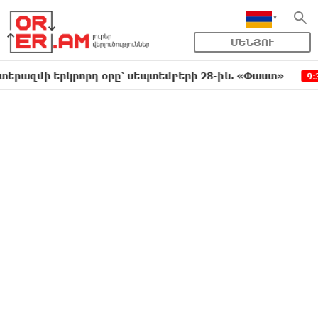
ՄԵՆՅՈՒ
ի երկրորդ օրը՝ սեպտեմբերի 28-ին. «Փաստ»
Քար
9:34