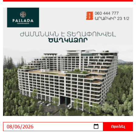
կախվածության վտանգները. «Փաստ»
0:57:28 6-08-2026
Ես հավատում եմ, որ «Արարարտ-
Արմենիան» ունակ է անցնել որակավորման
վերջին փուլ. Բերեզովսկի
0:39:46 6-08-2026
Գերմանիայում ահաբեկչության գործով
քննություն է սկսվել Լայպցիգի
օդանավակայանում պայթուցիկով անօդաչու սարք
հայտնաբերելուց հետո
0:20:46 6-08-2026
Իրազեկում․ գործարկվելու է էլեկտրական
շչակ
0:03:57 6-08-2026
37 թիվն է. վաղը զանգը հնչելու է նույնիսկ