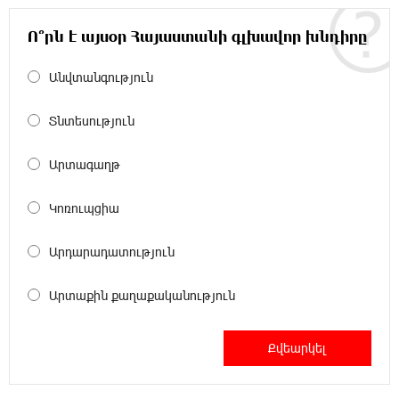
պաշտպանենք մեր եկեղեցին․ Մենուա
Սողոմոնյան
Ո՞րն է այսօր Հայաստանի գլխավոր խնդիրը
22:26:38 5-08-2026
Անվտանգություն
Tete A Tete նախագծի շրջանակներում
Նարեկ Կարապետյանը հարցազրույց է տվել
Տնտեսություն
Մհեր Բաղդասարյանին
Արտագաղթ
22:17:04 5-08-2026
Կեղծ էջով քաղաքացիներին առաջարկվում
Կոռուպցիա
է մասնակցել խաղարկության․ զգուշացում
Արդարադատություն
21:59:34 5-08-2026
Հարավային Լիբանանում պայթյունի
Արտաքին քաղաքականություն
հետևանքով զոհվել է առնվազն երկու
իսրայելցի զինծառայող
21:39:45 5-08-2026
Բախվել են «Jeep»-ն ու «Ford»-ը. կա 4