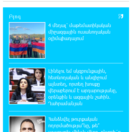
կատակ անողների համար. Մենուա
Սողոմոնյան
Բլոգ
4 մեդալ՝ մաթեմատիկական
23:50:47 5-08-2026
միջազգային ուսանողական
Օգոստոսի 6-ին, 7-ին, 10-ին, 11-ին, 12-ին և
13-ին հարյուրավոր հասցեներում լույս չի
օլիմպիադայում
լինելու
23:31:16 5-08-2026
Ջուր հավաքեք․ բազմաթիվ հասցեներում
Լինելու եմ սկզբունքային,
ջուր չի լինելու
հետևողական և անզիջում
այնտեղ, որտեղ խոսքը
23:13:33 5-08-2026
վերաբերում է արդարությանը,
Եվրոպայի մայրաքաղաքները գրանցում են
օրենքին և ազգային շահին.
շոգի նոր ռեկորդներ
Ղահրամանյան
22:54:16 5-08-2026
Հանձնվել թուրքական
Զովունի-Եղվարդ ճանապարհին բախվել են
ողորմածությա՞նը, թե՞
«Alfa Romeo»-ն և «Opel»-ը. կա վիրավոր
պայքարել մինչև վերջ. ընտրի´ր