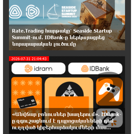
1
Ղազարյան
19:57:06 5-08-2026
Պեղումներ և նոր բացահայտում Հին
Rate.Trading հարթակը՝ Seaside Startup
Խնձորեսկում
Summit-ում. IDBank-ը ներկայացրեց
նորարարական լուծումը
19:39:55 5-08-2026
Սալահը կարիերան կշարունակի
2026-07-31 21:04:43
Թուրքիայում
2
19:20:45 5-08-2026
Մեքենաներից գողություններ և շորթում
Երևանում. բացահայտվել է «Տեսլայով»
հանցավոր խումբը
19:02:55 5-08-2026
«Անվճար բոնուսներ խաղերում». IDBank-
Նոր հաղորդագրություն՝ Wildberries-ից․ ի՞նչ
ը զգուշացնում է դպրոցականների դեմ
են ասում ընկերությունից
ուղղված կիբերհարձակումների մաս...