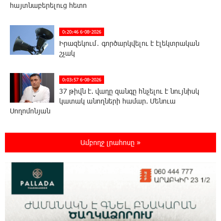
հայտնաբերելուց հետո
0:20:46 6-08-2026
Իրազեկում․ գործարկվելու է էլեկտրական
շչակ
0:03:57 6-08-2026
37 թիվն է. վաղը զանգը հնչելու է նույնիսկ
կատակ անողների համար. Մենուա
Սողոմոնյան
23:50:47 5-08-2026
Ամբողջ լրահոսը »
Օգոստոսի 6-ին, 7-ին, 10-ին, 11-ին, 12-ին և
13-ին հարյուրավոր հասցեներում լույս չի
լինելու
23:31:16 5-08-2026
Ջուր հավաքեք․ բազմաթիվ հասցեներում
ջուր չի լինելու