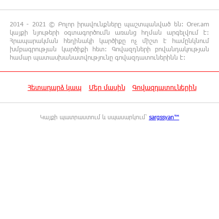
տասնյակից ավելի մարդ է մահապատժի
ենթարկվել. ՄԱԿ
2014 - 2021 © Բոլոր իրավունքները պաշտպանված են: Orer.am
կայքի նյութերի օգտագործումն առանց հղման արգելվում է:
Հրապարակման հեղինակի կարծիքը ոչ միշտ է համընկնում
18:02:08 5-08-2026
խմբագրության կարծիքի հետ: Գովազդների բովանդակության
Եթե ուսումնասիրենք ասֆալտապատման
համար պատասխանատվությունը գովազդատուներինն է:
աշխատանքները, ապա կբացահայտենք
մեծագույն խախտումներ. Հրայր Կամենդատյան
Հետադարձ կապ
Մեր մասին
Գովազդատուներին
17:27:06 5-08-2026
IDBank-ը ներկայացնում է նոր Mastercard
Կայքի պատրաստում և սպասարկում՝
sargssyan™
World քարտը՝ ճանապարհորդական
առավելություններով և հատուկ արշավով
16:41:40 5-08-2026
Կոնվերս Բանկը և Visa-ն ընդլայնում են
ռազմավարական համագործակցությունը՝
նոր հաճախորդակենտրոն լուծումների զարգացման
նպատակով