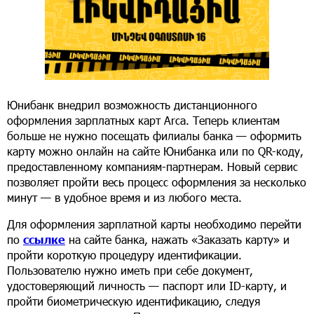
Юнибанк внедрил возможность дистанционного
оформления зарплатных карт Arca. Теперь клиентам
больше не нужно посещать филиалы банка — оформить
карту можно онлайн на сайте Юнибанка или по QR-коду,
предоставленному компаниям-партнерам. Новый сервис
позволяет пройти весь процесс оформления за несколько
минут — в удобное время и из любого места.
Для оформления зарплатной карты необходимо перейти
по
ссылке
на сайте банка, нажать «Заказать карту» и
пройти короткую процедуру идентификации.
Пользователю нужно иметь при себе документ,
удостоверяющий личность — паспорт или ID-карту, и
пройти биометрическую идентификацию, следуя