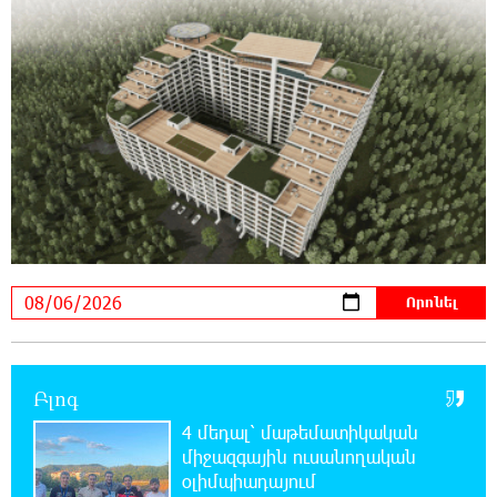
23:13:33 5-08-2026
Եվրոպայի մայրաքաղաքները գրանցում են
շոգի նոր ռեկորդներ
22:54:16 5-08-2026
Զովունի-Եղվարդ ճանապարհին բախվել են
«Alfa Romeo»-ն և «Opel»-ը. կա վիրավոր
22:44:25 5-08-2026
Անունս տալուց առաջ գոնե լվացվեք․ Էդմոն
Մարուքյան
22:40:10 5-08-2026
Բլոգ
Այսօր մենք ունենք մի իրավիճակ, երբ որ
բանտերը լիքն են քաղբանտարկյալներով,
4 մեդալ՝ մաթեմատիկական
նորերին բերելու համար, քանի որ տեղ չկա, հերթափոխով
միջազգային ուսանողական
հներին ուղարկում են տնային կալանքի․ Անահիտ
օլիմպիադայում
Ադամյան