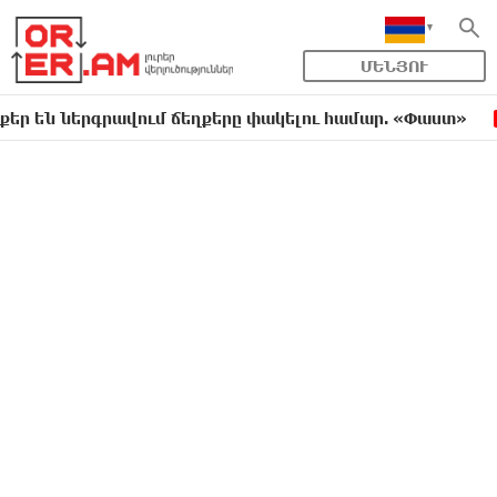
ՄԵՆՅՈՒ
ներգրավում ճեղքերը փակելու համար. «Փաստ»
Ա
6:01