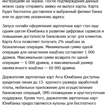
инструкциям на экране. После подтверждения данных
можно сразу отправить заявку на выпуск карты. Карта
будет бесплатно доставлена в выбранный филиал банка
или по другому указанному адресу.
Запуск онлайн-оформления зарплатных карт стал еще
одним шагом Юнибанка в развитии цифровых сервисов и
повышении доступности банковских услуг для клиентов.
Kарта Arca позволяет получать 2% кешбэка за
безналичные операции. Минимальная сумма одной
операции для начисления кешбэка составляет 1 000
драмов. Максимальная сумма возврата по одной
операции — 6 000 драмов, а максимальный размер
ежемесячного кешбэка — 60 000 драмов.
Держателям зарплатных карт Arca Юнибанка доступны
кредитная линия до 15- кратного размера заработной
платы, мобильное приложение для осуществления
банковских операций, SMS-оповещение и круглосуточная
поддержка. Кроме того, держателям зарплатных карт
Юнибанка предоставляются купоны для бесплатного