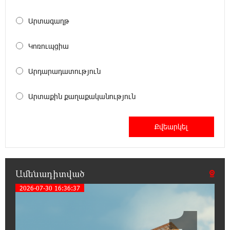
Արտագաղթ
20:53:48 5-08-2026
Լոնդոնի կենտրոնում զինված անձը
դանակով հարձակում է գործել. 4 վիրավոր
Կոռուպցիա
կա
Արդարադատություն
20:35:32 5-08-2026
Ռուսական ԱԹՍ-ներ արտադրող
Արտաքին քաղաքականություն
ընկերության ղեկավարի դեմ մահափորձ է
կատարվել
20:16:48 5-08-2026
4 մեդալ՝ մաթեմատիկական միջազգային
ուսանողական օլիմպիադայում
Ամենադիտված
2026-07-30 16:36:37
20:12:40 5-08-2026
Հայրենիքի զգացողությունը հողի
նկատմամբ պետք է լինի ոչ թե
թշնամության, այլ բարեկամության հիմքը. Էդգար