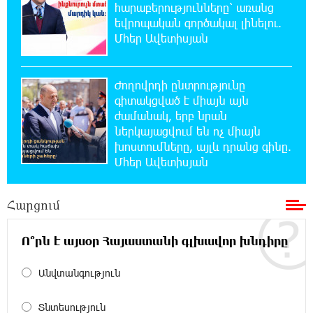
հարաբերությունները՝ առանց
եվրոպական գործակալ լինելու.
21:59:34 5-08-2026
Մհեր Ավետիսյան
Հարավային Լիբանանում պայթյունի
հետևանքով զոհվել է առնվազն երկու
իսրայելցի զինծառայող
Ժողովրդի ընտրությունը
գիտակցված է միայն այն
21:39:45 5-08-2026
ժամանակ, երբ նրան
Բախվել են «Jeep»-ն ու «Ford»-ը. կա 4
ներկայացվում են ոչ միայն
վիրավոր
խոստումները, այլև դրանց գինը.
Մհեր Ավետիսյան
21:30:30 5-08-2026
Խոշոր հրդեհ՝ Գավառի Արծվաքար
Հարցում
թաղամասի փայտի արտադրամասում.
վերջինն ամբողջությամբ վերածվել է մոխրի
Ո՞րն է այսօր Հայաստանի գլխավոր խնդիրը
21:11:08 5-08-2026
Անվտանգություն
ԱՄՆ-ը հանել է Իրանի ԻՀՊԿ-ին առնչվող
երկու ինքնաթիռի և երեք
ավիաընկերության նկատմամբ պատժամիջոցները
Տնտեսություն