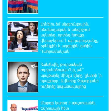
22:36:21 5-08-2026
Իրանն ու Օմանը համաձայնեցրել են
Հորմուզի նեղուցով նոր երթուղու
Լինելու եմ սկզբունքային,
կոորդինատները
հետևողական և անզիջում
այնտեղ, որտեղ խոսքը
վերաբերում է արդարությանը,
22:35:49 5-08-2026
օրենքին և ազգային շահին.
Կարենիսի Առաքելոց վանք, 5-րդ դար.
պաշտպանենք մեր եկեղեցին․ Մենուա
Ղահրամանյան
Սողոմոնյան
Հանձնվել թուրքական
22:26:38 5-08-2026
ողորմածությա՞նը, թե՞
Tete A Tete նախագծի շրջանակներում
պայքարել մինչև վերջ. ընտրի´ր
Նարեկ Կարապետյանը հարցազրույց է տվել
պայքարը. Ավետիք Չալաբյանի
Մհեր Բաղդասարյանին
ուղերձը կալանավայրից
22:17:04 5-08-2026
Մարդը կարող է պաշտպանել
Կեղծ էջով քաղաքացիներին առաջարկվում
Եվրոպայի հետ
է մասնակցել խաղարկության․ զգուշացում