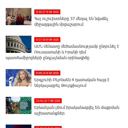
0:35:27 8-08-2026
Հայ ուշուիստները 37 մեդալ են նվաճել
միջազգային մրցաշարում
0:17:18 8-08-2026
ԱՄՆ Սենատը մեծամասնությամբ ընդունել է
Ռուսաստանի և Իրանի դեմ
պատժամիջոցների ընդլայնման օրինագիծը
0:00:14 8-08-2026
Երգչուհի Բեյոնսեն ​​4 դատական հայց է
ներկայացրել Թուրքիայում
23:41:24 7-08-2026
Երևանյան լճում իրականացվել են մաքրման
աշխատանքներ