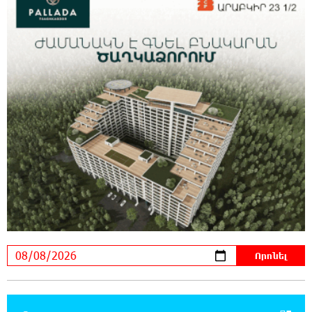
հարվшծները կառավարելու համար
21:45:44 7-08-2026
Երևանում և մարզերում էլեկտրաէներգիայի
ընդհատումներ կլինեն
21:26:16 7-08-2026
Ստեփանավանում ռուս կին է փորձել
ինքնասպան լինել
21:08:37 7-08-2026
ԵԱՏՄ֊ն չի ուզում, որ իր միջոցներով
զարգանա Հայաստանի տնտեսությունը ու
հետո գնա ԵՄ. Արշակ Կարապետյան
21:07:27 7-08-2026
ԱՄՆ վերաքննիչ դատարանը արգելափակել
է Թրամփի 400 միլիոն դոլար արժողությամբ
Սպիտակ տան պարահանդեսային դահլիճի նախագիծը