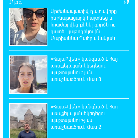
Բլոգ
Արժանապատիվ դատավորը
21:03:44 7-08-2026
ինքնաբացարկ հայտնեց և
Կաթողիկոսի նկատմամբ իրականացվող
հրաժարվեց քննել գործն ու
բռնադատավարությունը միահեծան
դատել կաթողիկոսին.
իշխանության հետևանք է. Հանրային Դաշինք
Մարիաննա Ղահրամանյան
20:59:50 7-08-2026
Մեր երկրում իշխանության և ընդդիմության
«ՀայաՔվեն» կանգնած է Հայ
անվերջանալի պայքարում տուժում է միայն
առաքելական եկեղեցու
ու միայն ՀՀ քաղաքացին. Աննա Կոստանյան
պաշտպանության
առաջնագծում. մաս 3
20:49:35 7-08-2026
Փրկարարները հայտանաբերել են մոլորված
զբոսաշրջիկներին
«ՀայաՔվեն» կանգնած է Հայ
առաքելական եկեղեցու
20:39:24 7-08-2026
պաշտպանության
ԼՀԿ-ն պահանջում է դադարեցնել Գարեգին
առաջնագծում. մաս 2
Բ-ի և եպիսկոպոսների դեմ քրեական
հետապնդումը