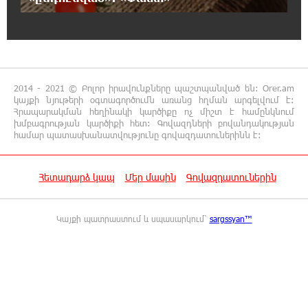
16:50:26 7-08-2026
Վարչապետ լինել, չի նշանակում ինչ ուզել
անել
16:42:49 7-08-2026
2014 - 2021 © Բոլոր իրավունքները պաշտպանված են: Orer.am
«ՀայաՔվեն» կանգնած է Հայ առաքելական
կայքի նյութերի օգտագործումն առանց հղման արգելվում է:
եկեղեցու պաշտպանության առաջնագծում.
Հրապարակման հեղինակի կարծիքը ոչ միշտ է համընկնում
մաս 2
խմբագրության կարծիքի հետ: Գովազդների բովանդակության
համար պատասխանատվությունը գովազդատուներինն է:
16:26:52 7-08-2026
«ՀայաՔվեն» կանգնած է Հայ առաքելական
Հետադարձ կապ
Մեր մասին
Գովազդատուներին
եկեղեցու պաշտպանության առաջնագծում
Կայքի պատրաստում և սպասարկում՝
sargssyan™
16:17:55 7-08-2026
Սիրո, ազատության ու պարտքի մասին.
Մենուա Սողոմոնյան
16:12:38 7-08-2026
Կաթողիկոսի դեմ հարուցվել է ապօրինի