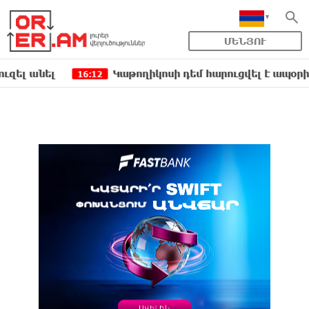
ՄԵՆՅՈՒ
ել
Կաթողիկոսի դեմ հարուցվել է ապօրինի քրեա
16:12