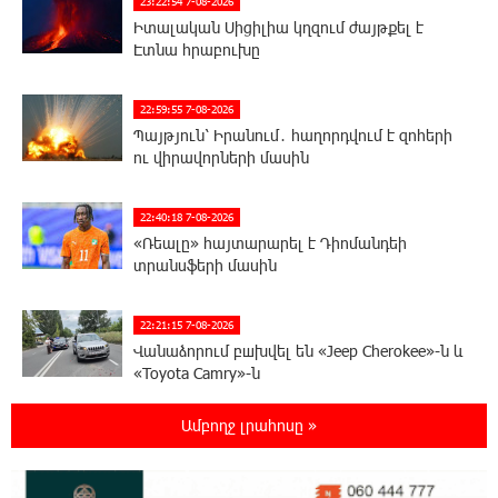
23:22:54 7-08-2026
Իտալական Սիցիլիա կղզում ժայթքել է
Էտնա հրաբուխը
22:59:55 7-08-2026
Պայթյուն՝ Իրանում․ հաղորդվում է զոհերի
ու վիրավորների մասին
22:40:18 7-08-2026
«Ռեալը» հայտարարել է Դիոմանդեի
տրանսֆերի մասին
22:21:15 7-08-2026
Վանաձորում բшխվել են «Jeep Cherokee»-ն և
«Toyota Camry»-ն
Ամբողջ լրահոսը »
22:03:58 7-08-2026
Մասկը մերժել է Կիևի խնդրանքը՝
օգտագործել Starlink-ը Ռուսաստանի դեմ