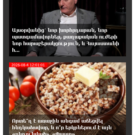
4
17:31:07 7-08-2026
Վեհափառի հանդեպ տիտանական
ապօրինություն կա, անասելի ցավ եմ զգում.
Վարդևանյան
Այսօրվանից՝ նոր խորհրդարան, նոր
պատգամավորներ, քաղաքական ուժերի
17:30:48 7-08-2026
նոր հարաբերակցություն, և Հայաստանի
Արժանապատիվ դատավորը ինքնաբացարկ
հ...
հայտնեց և հրաժարվեց քննել գործն ու
դատել կաթողիկոսին. Մարիաննա Ղահրամանյան
2026-08-4 12:01:01
5
17:07:39 7-08-2026
Նարեկ Կարապետյանը` Կաթողիկոսին
հեռացնել փորձելու մասին
16:57:42 7-08-2026
«ՀայաՔվեն» կանգնած է Հայ առաքելական
եկեղեցու պաշտպանության առաջնագծում.
Որտե՞ղ է առաջին անգամ աճեցվել
մաս 3
հնդկաձավար, և ո՞ր երկրներում է այն
«ընդունված». «Փաստ»