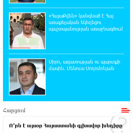
20:30:30 7-08-2026
«ՀայաՔվեն» կանգնած է Հայ
Սարյան փողոցի բնակարաններից մեկում
առաքելական եկեղեցու
պայթյունի հետևանքով 55-ամյա
պաշտպանության առաջնագծում
տղամարդը այրվածքներով տեղափոխվել է
«Այրվածքաբանության ազգային կենտրոն»
20:11:48 7-08-2026
Սլովակիայի արևելքում արտակարգ
Սիրո, ազատության ու պարտքի
դրություն է հայտարարվել շոգի ալիքների
մասին. Մենուա Սողոմոնյան
պատճառով
19:53:41 7-08-2026
Երթևեկության կազմակերպման
փոփոխություն տեղի կունենա
Հարցում
19:35:21 7-08-2026
Հայաստանի հավաքականի նախկին
Ո՞րն է այսօր Հայաստանի գլխավոր խնդիրը
մարզիչը կգլխավորի Ղազախստանի