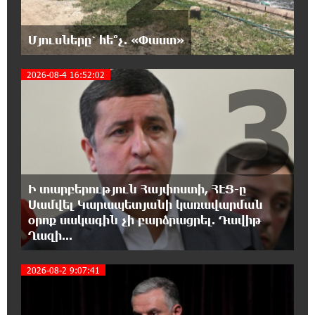
զարգացումների, Գյուղացիներին
վերաբերող առաջնային հարցերի մասին՝
Մյուսները՝ հե՞չ. «Փաստ»
գյուղտեխնիկայից մինչև անվճար երթուղի. Անդրանիկ
Գևորգյան
3
2026-08-4 16:52:02
18:25:05 7-08-2026
Թուրքական ապրանքանիշը դադարեցնում է
գործունեությունը Ռուսաստանում
18:08:44 7-08-2026
Դանակահարություն՝ Մասիսի
Ի տարբերություն Հայփոստի, ՀԷՑ-ը
գազալցակայաններից մեկի մոտ.
Սամվել Կարապետյանի կառավարման
կասկածյալը ձերբակալվել է
օրոք սակագին չի բարձրացրել. Դավիթ
Ղազի...
17:58:24 7-08-2026
Դատական նիստից հետո Մայր Տաճարում
2026-08-2 9:07:41
Վեհափառ Հայրապետը աղոթք է հնչեցնում
ժողովրդի հետ