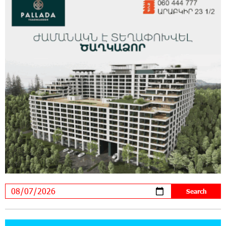
Summit: IDBank Introduces an Innovative
Solution
14:34:49 29-07-2026
Khachaturian Rooftop Grand Opening
Supported by IDBank
11:59:57 28-07-2026
Ucom’s Sales and Service Center Reopens at
24/2 Shahumyan Street in Ararat
19:04:38 23-07-2026
Scholarship recipients of the “Armenian
Virtuosos” Program participated in the Järvi
Academy and Pärnu Music Festival in Estonia, representing
Armenia on the international stage
11:53:39 23-07-2026
Ucom Supports the Installation of a 15 kW Solar