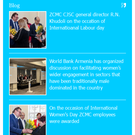
Blog
Power Plant at the Vayk Sports School
ZCMC CJSC general director R.N.
Khudoli on the օccation of
20:56:14 22-07-2026
Internatioanal Labour day
New Financial Skills at the Davidbek Games:
Idram&IDBank
17:52:52 20-07-2026
CashIn Services at AraratBank ATMs: Fast,
World Bank Armenia has organized
Simple, and Secure
discussion on facilitating women’s
wider engagement in sectors that
16:29:04 20-07-2026
have been traditionally male
Ucom Sales and Service Center Reopens at 3/47
dominated in the country
Yerevanyan Street in Yeghvard
On the occasion of International
15:47:47 17-07-2026
Women's Day ZCMC employees
Up to 25% idcoin when purchasing Flyone flight
were awarded
tickets: Idram&IDBank