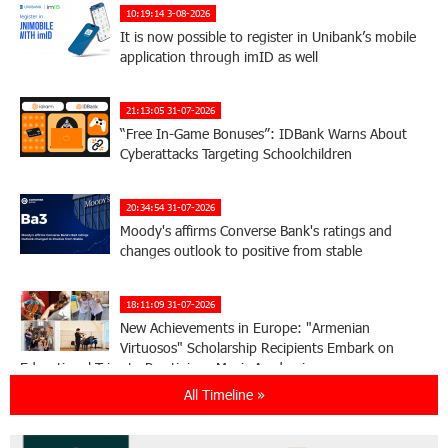
10:19:14 3-08-2026
It is now possible to register in Unibank’s mobile
application through imID as well
21:13:05 31-07-2026
“Free In-Game Bonuses”: IDBank Warns About
Cyberattacks Targeting Schoolchildren
20:34:54 31-07-2026
Moody's affirms Converse Bank's ratings and
changes outlook to positive from stable
18:11:09 31-07-2026
New Achievements in Europe: "Armenian
Virtuosos" Scholarship Recipients Embark on
Educational Trips to Prestigious Music Academies
All Timeline »
16:54:53 30-07-2026
Rate.Trading Platform at Seaside Startup