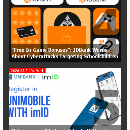
4
12:40:36 2-07-2026
Ucom Introduces the New uMix 5000 Regional
Package: 3 Services for Just AMD 5,000 per
Month
11:55:53 2-07-2026
"Monaco glamour, Vegas energy, Macau prestige
“Free In-Game Bonuses”: IDBank Warns
- yet uniquely Armenian." Artak Tovmasyan on
how Seven Visions is redefining world-class hospitality
About Cyberattacks Targeting Schoolchildren
2026-08-3 10:19:14
11:56:27 1-07-2026
Travel Without Borders: Ucom Introduces New
5
uTravel Packages
15:08:55 30-06-2026
Artur Nakhshikyan has joined the Supervisory
Board of Unibank
18:19:50 29-06-2026