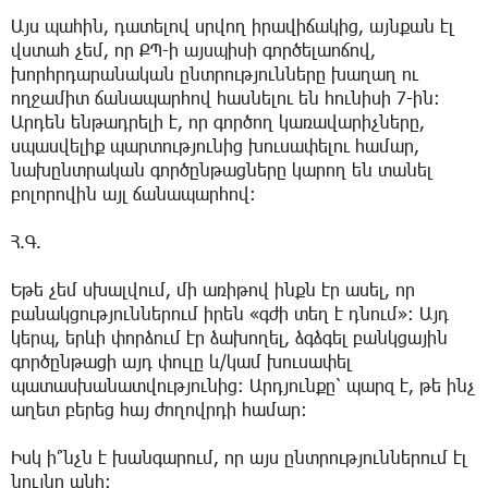
Այս պահին, դատելով սրվող իրավիճակից, այնքան էլ
վստահ չեմ, որ ՔՊ-ի այսպիսի գործելաոճով,
խորհրդարանական ընտրությունները խաղաղ ու
ողջամիտ ճանապարհով հասնելու են հունիսի 7-ին:
Արդեն ենթադրելի է, որ գործող կառավարիչները,
սպասվելիք պարտությունից խուսափելու համար,
նախընտրական գործընթացները կարող են տանել
բոլորովին այլ ճանապարհով:
Հ.Գ.
Եթե չեմ սխալվում, մի առիթով ինքն էր ասել, որ
բանակցություններում իրեն «գժի տեղ է դնում»: Այդ
կերպ, երևի փորձում էր ձախողել, ձգձգել բանկցային
գործընթացի այդ փուլը և/կամ խուսափել
պատասխանատվությունից: Արդյունքը՝ պարզ է, թե ինչ
աղետ բերեց հայ ժողովրդի համար:
Իսկ ի՞նչն է խանգարում, որ այս ընտրություններում էլ
նույնը անի: