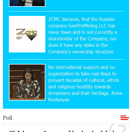
15:10:21 17-07-2026
Converse Bank Named Armenia’s Best Digital
Bank for Consumers by Euromoney
ZCMC declares, that the Russian
company GeoProMining LLC has
never been and is not currently a
11:36:50 17-07-2026
shareholder of the Company, nor
Ucom and Microsoft Innovation Center Help
School Students Build Cybersecurity Skills
does it have any stake in the
Company's ownership structure
12:45:18 16-07-2026
No international support and no
Ucom Supports Installation of 10 kW Solar Plant
in Shenavan, Lori
organization to take real steps to
prevent decades of cultural, ethnic
and religious hostility towards
20:34:31 14-07-2026
Armenians and their heritage. Anna
Unibank to Raffle a Trip to Italy
Kostanyan
18:00:34 13-07-2026
Poll
Customer Appreciation Day in Vanadzor: IDBank