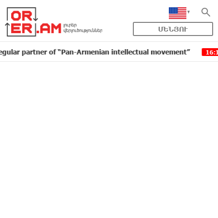
ՄԵՆՅՈՒ
rtner of “Pan-Armenian intellectual movement”
IDBan
16:11