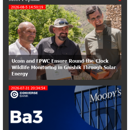
A little corner of France in Hrazdan, with the
2026-08-5 14:50:19
1
partnership of Converse SME
17:31:55 8-07-2026
Idram is the general partner of the "Towards
Conscious Parenting 2026" annual conference
12:40:22 8-07-2026
Ucom and FPWC Ensure Round-the-Clock
Polytechnic University Graduation Ceremony
Wildlife Monitoring in Gnishik Through Solar
Held with the Support of Unibank
Energy
17:10:45 7-07-2026
2026-07-31 20:34:54
Converse Bank Completes the Placement of
EBRD Bonds
2
17:27:45 6-07-2026
From Financial Adventures to Great Victories:
The 4th Junius Financial Online Tournament
Wrapped Up