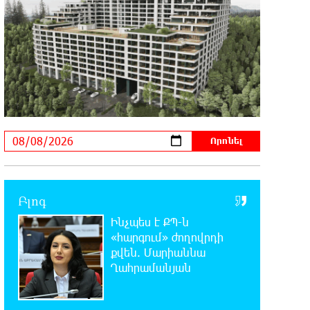
11:47:14 8-08-2026
Բանկային գաղտնիքի ապօրինի
արտահոսք, մերժված վարույթներ
և լռող բանկեր. ահազանգում է գործարարը
11:26:57 8-08-2026
Ավետիք Չալաբյանն օրինակելի
հայ է և չի վախենում
իշխանությունների ապօրինություններից.
Լարիսա Ալավերդյան
10:11:47 8-08-2026
Բլոգ
Մեր ուժը մեր աշխատակիցներն են.
ԶՊՄԿ
Ինչպես է ՔՊ-ն
«հարգում» ժողովրդի
10:02:07 8-08-2026
քվեն. Մարիաննա
«Պատմական հիշողությունը չի
Ղահրամանյան
կարելի քաղաքականություն
դարձնել». Կարպիս Փաշոյան