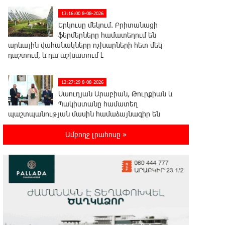
13:16:00 8-08-2026
Երկուսը մեկում. Բրիտանացի
ֆերմերները համատեղում են
արևային վահանակները ոչխարների հետ մեկ
դաշտում, և դա աշխատում է
12:27:29 8-08-2026
Սաուդյան Արաբիան, Թուրքիան և
Պակիստանը համատեղ
պաշտպանության մասին համաձայնագիր են
կնքել. Արտակ Զաքարյան
Ամբողջ լրահոսը »
12:05:38 8-08-2026
Սլովակիայի նախկին
ղեկավարները պահանջում են, որ
Նիկոլ Փաշինյանը դադարեցնի Հայ Առաքելական
Եկեղեցու նկատմամբ քաղաքական
հետապնդումները և ճնշումները