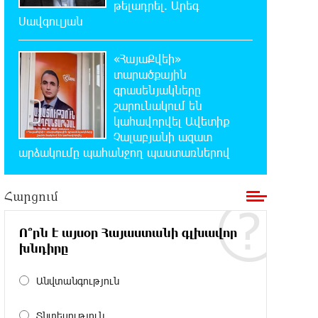
թելադրել. Արեգ
23:41:24 7-08-2026
Սավգուլյան
Երևանյան լճում իրականացվել են
մաքրման աշխատանքներ
«ՀայաՔվեի»
տարածքային
23:22:54 7-08-2026
գրասենյակները
Իտալական Սիցիլիա կղզում
շարունակում են
ժայթքել է Էտնա հրաբուխը
կահավորվել Ավետիք
Չալաբյանի ազատ
22:59:55 7-08-2026
արձակումը պահանջող պաստառներով
Պայթյուն՝ Իրանում․ հաղորդվում է
զոհերի ու վիրավորների մասին
Հարցում
22:40:18 7-08-2026
«Ռեալը» հայտարարել է
Ո՞րն է այսօր Հայաստանի գլխավոր
Դիոմանդեի տրանսֆերի մասին
խնդիրը
Անվտանգություն
22:21:15 7-08-2026
Վանաձորում բшխվել են «Jeep
Cherokee»-ն և «Toyota Camry»-ն
Տնտեսություն