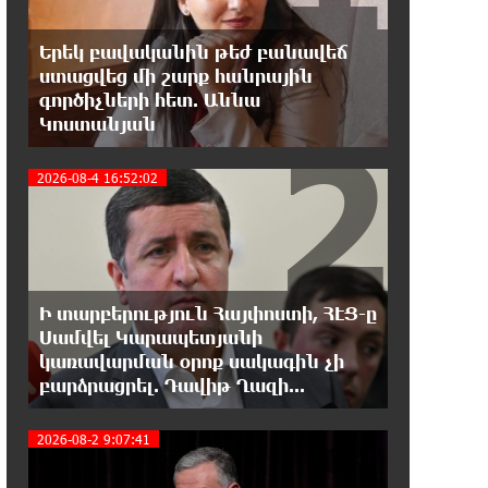
տնտեսությունը ու հետո գնա ԵՄ. Արշակ
Կարապետյան
Երեկ բավականին թեժ բանավեճ
ստացվեց մի շարք հանրային
21:07:27 7-08-2026
գործիչների հետ. Աննա
ԱՄՆ վերաքննիչ դատարանը
2
Կոստանյան
արգելափակել է Թրամփի 400
միլիոն դոլար արժողությամբ Սպիտակ տան
2026-08-4 16:52:02
պարահանդեսային դահլիճի նախագիծը
21:03:44 7-08-2026
Կաթողիկոսի նկատմամբ
իրականացվող
Ի տարբերություն Հայփոստի, ՀԷՑ-ը
բռնադատավարությունը միահեծան
իշխանության հետևանք է. Հանրային Դաշինք
Սամվել Կարապետյանի
3
կառավարման օրոք սակագին չի
բարձրացրել. Դավիթ Ղազի...
20:59:50 7-08-2026
Մեր երկրում իշխանության և
ընդդիմության անվերջանալի
2026-08-2 9:07:41
պայքարում տուժում է միայն ու միայն ՀՀ
քաղաքացին. Աննա Կոստանյան