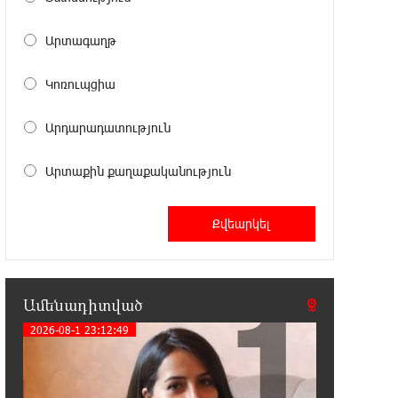
Արտագաղթ
22:03:58 7-08-2026
Մասկը մերժել է Կիևի խնդրանքը՝
օգտագործել Starlink-ը
Կոռուպցիա
Ռուսաստանի դեմ հարվшծները կառավարելու
համար
Արդարադատություն
21:45:44 7-08-2026
Արտաքին քաղաքականություն
Երևանում և մարզերում
էլեկտրաէներգիայի ընդհատումներ
կլինեն
21:26:16 7-08-2026
1
Ստեփանավանում ռուս կին է
Ամենադիտված
փորձել ինքնասպան լինել
2026-08-1 23:12:49
21:08:37 7-08-2026
ԵԱՏՄ֊ն չի ուզում, որ իր
միջոցներով զարգանա Հայաստանի