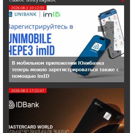
Flyone: Idram&IDBank
2026-08-3 10:12:55
1
11:30:15 17-07-2026
Ucom и Microsoft Innovation Center помогают
школьникам развивать навыки
кибербезопасности
12:55:34 16-07-2026
При поддержке Ucom в Шенаване
В мобильном приложении Юнибанка
установлена солнечная станция мощностью
теперь можно зарегистрироваться также с
10 кВт
помощью imID
20:31:19 14-07-2026
2026-08-5 17:22:07
2
Юнибанк разыграет поездку в Италию среди
новых держателей карт Mastercard World
«Travel»
16:43:19 14-07-2026
Москва–Баку: есть разногласия, но связи