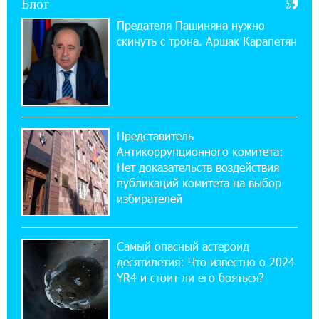
Блог
ВТБ (Армения): вклад «Стабильный» — до
10% годовых и оформление в мобильном
Предателя Пашиняна нужно
приложении
скинуть с трона. Аршак Карапетян
17:03:49 30-07-2026
Платформа Rate.Trading на Seaside Startup
Summit: IDBank представил инновационное
решение
Представитель
Антикоррупционного комитета:
14:44:13 29-07-2026
Нет доказательств воздействия
Состоялось открытие Khachaturian Rooftop
публикаций комитета на выбор
при поддержке IDBank
избирателей
18:38:18 28-07-2026
Пашинян ты упустил свой шанс уйти
Самый опасный астероид
спокойно. Аршак Карапетян
десятилетия: Что известно о 2024
YR4 и стоит ли его бояться?
12:04:53 28-07-2026
Обновленный Центр продаж и обслуживания