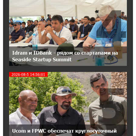
4
21:45:09 9-07-2026
IDBank предупреждает о мошеннических
звонках от имени пенсионных фондов
15:50:50 9-07-2026
Небольшой французский уголок в Раздане
при сотрудничестве с Конверс МСБ
Idram и IDBank - рядом со стартапами на
Seaside Startup Summit
15:18:39 9-07-2026
Предателя Пашиняна нужно скинуть с трона.
2026-08-5 14:56:01
5
Аршак Карапетян
18:38:14 8-07-2026
Зачем Пашинян полетел в Россию?․ Аршак
Карапетян
17:46:18 8-07-2026
Ucom и FPWC обеспечат круглосуточный
Глава МИД Иордании: Подписание мирного