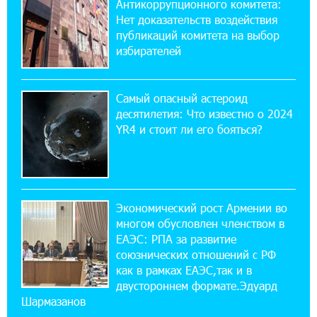
Антикоррупционного комитета:
Обновленный Центр продаж и обслуживания
Нет доказательств воздействия
Ucom открылся по адресу ул. Шаумяна, 24/2
публикаций комитета на выбор
в Арарате
избирателей
22:28:49 27-07-2026
Никогда Нагорный Карабах не был в составе
Самый опасный астероид
независимого Азербайджана. Аршак
десятилетия: Что известно о 2024
Карапетян
YR4 и стоит ли его бояться?
17:52:29 25-07-2026
Бывший премьер-министр Словакии
обратился к президенту страны с просьбой
содействовать освобождению армянских заключенных,
Экономический рост Армении во
осужденных в Азербайджане
многом обусловлен членством в
ЕАЭС: РПА за развитие
союзнических отношений с РФ
12:17:04 23-07-2026
как в рамках ЕАЭС,так и в
Против кого вооружается Азербайджан?
Аршак Карапетян
двустороннем формате.Эдуард
Шармазанов