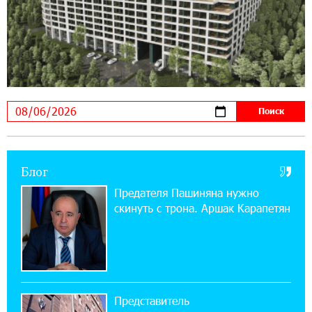
17:16:14 30-07-2026
ВТБ (Армения): вклад «Стабильный» — до
10% годовых и оформление в мобильном
приложении
17:03:49 30-07-2026
Платформа Rate.Trading на Seaside Startup
Summit: IDBank представил инновационное
решение
Блог
14:44:13 29-07-2026
Состоялось открытие Khachaturian Rooftop
Предателя Пашиняна нужно
при поддержке IDBank
скинуть с трона. Аршак Карапетян
18:38:18 28-07-2026
Пашинян ты упустил свой шанс уйти
спокойно. Аршак Карапетян
Представитель
12:04:53 28-07-2026