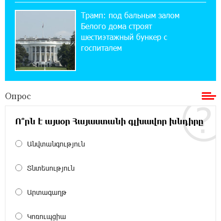
12:04:45 23-07-2026
Трамп: под бальным залом
При поддержке Ucom в спортивной школе
Вайка установлена солнечная
Белого дома строят
электростанция мощностью 15 кВт
шестиэтажный бункер с
госпиталем
20:50:22 22-07-2026
Новые финансовые навыки на «Давидбекских
играх»: Idram&IDBank
Опрос
11:25:48 21-07-2026
Ո՞րն է այսօր Հայաստանի գլխավոր խնդիրը
Кругом война. А вас вводят в заблуждение.
Аршак Карапетян
Անվտանգություն
16:32:52 20-07-2026
Տնտեսություն
Центр продаж и обслуживания Ucom в
Егварде возобновил работу по новому адресу
— ул. Ереванян, 3/47
Արտագաղթ
15:44:07 17-07-2026
Կոռուպցիա