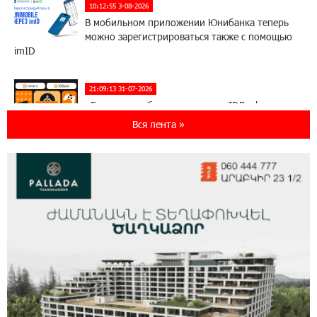
10:12:55 3-08-2026
В мобильном приложении Юнибанка теперь
можно зарегистрироваться также с помощью
imID
21:09:13 31-07-2026
«Бесплатные бонусы в играх»: IDBank
предупреждает о кибератаках на школьников
Вся лента »
11:21:15 31-07-2026
ЕАЭС со временем будет расширяться. Когда-
нибудь это поймёт и рядовой армянин, но
будет уже поздно
11:03:52 31-07-2026
Если Израиль использует тему Геноцида
армян против Эрдогана, то что для него
значит сам Геноцид?