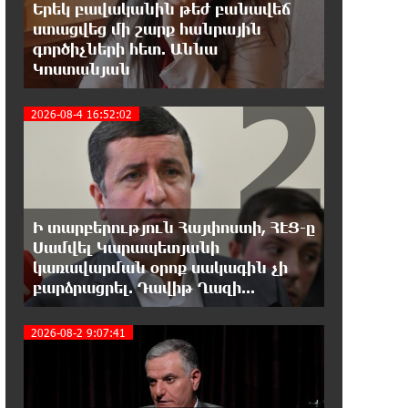
Օգոստոսի 7-ը ասորի ժողովրդի
Երեկ բավականին թեժ բանավեճ
ցեղասպանության հիշատակի օրն
ստացվեց մի շարք հանրային
է․ Ուժեղ Հայաստան
գործիչների հետ. Աննա
2
Կոստանյան
18:41:31 7-08-2026
Հայաստանը ապրում է իր
2026-08-4 16:52:02
գոյության ամենախայտառակ
ժամանակաշրջանը․ Գառնիկ Դավթյան
18:37:08 7-08-2026
Այսօր ամոթի օր է, այսօր
Ի տարբերություն Հայփոստի, ՀԷՑ-ը
Էջմիածնում դատում են Ամենայն
Սամվել Կարապետյանի
Հայոց Կաթողիկոսին. Մարիաննա Ղահրամանյան
3
կառավարման օրոք սակագին չի
բարձրացրել. Դավիթ Ղազի...
18:32:23 7-08-2026
«հակասաֆարովյան»
2026-08-2 9:07:41
օրենսդրական նախաձեռնության
վերաբերյալ հիմանվորումներ․ Շիրազ Մանուկյան
18:26:59 7-08-2026