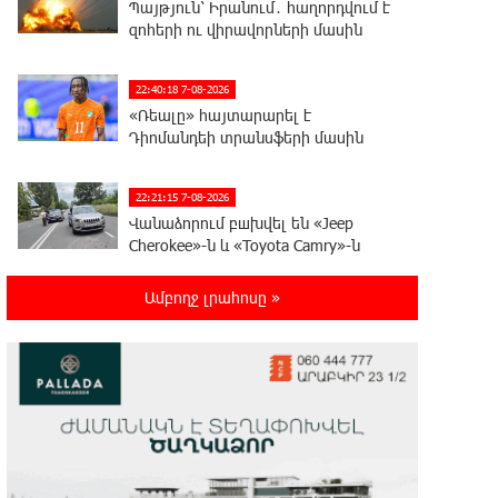
Պայթյուն՝ Իրանում․ հաղորդվում է
զոհերի ու վիրավորների մասին
22:40:18 7-08-2026
«Ռեալը» հայտարարել է
Դիոմանդեի տրանսֆերի մասին
22:21:15 7-08-2026
Վանաձորում բшխվել են «Jeep
Cherokee»-ն և «Toyota Camry»-ն
Ամբողջ լրահոսը »
22:03:58 7-08-2026
Մասկը մերժել է Կիևի խնդրանքը՝
օգտագործել Starlink-ը
Ռուսաստանի դեմ հարվшծները կառավարելու
համար
21:45:44 7-08-2026
Երևանում և մարզերում