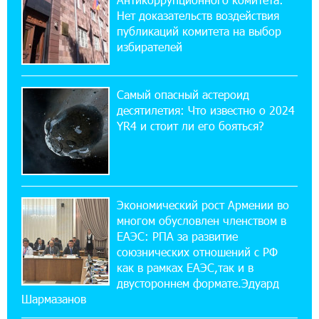
22:28:49 27-07-2026
Нет доказательств воздействия
Никогда Нагорный Карабах не был в составе
публикаций комитета на выбор
независимого Азербайджана. Аршак
избирателей
Карапетян
17:52:29 25-07-2026
Самый опасный астероид
Бывший премьер-министр Словакии
десятилетия: Что известно о 2024
обратился к президенту страны с просьбой
YR4 и стоит ли его бояться?
содействовать освобождению армянских заключенных,
осужденных в Азербайджане
12:17:04 23-07-2026
Против кого вооружается Азербайджан?
Экономический рост Армении во
Аршак Карапетян
многом обусловлен членством в
ЕАЭС: РПА за развитие
союзнических отношений с РФ
12:04:45 23-07-2026
как в рамках ЕАЭС,так и в
При поддержке Ucom в спортивной школе
Вайка установлена солнечная
двустороннем формате.Эдуард
электростанция мощностью 15 кВт
Шармазанов