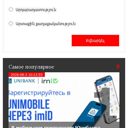
Ucom и Microsoft Innovation Center помогают
школьникам развивать навыки
Արդարադատություն
кибербезопасности
Արտաքին քաղաքականություն
12:55:34 16-07-2026
При поддержке Ucom в Шенаване
установлена солнечная станция мощностью
10 кВт
20:31:19 14-07-2026
Самое популярное
Юнибанк разыграет поездку в Италию среди
новых держателей карт Mastercard World
2026-08-3 10:12:55
1
«Travel»
16:43:19 14-07-2026
Москва–Баку: есть разногласия, но связи
сохраняются. А мы что делаем?
18:04:39 13-07-2026
В мобильном приложении Юнибанка