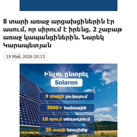
8 տարի առաջ արցախցիներին էր
ասում, որ սիրում է իրենց, 2 շաբաթ
առաջ կապանցիներին. Նարեկ
Կարապետյան
19 Май, 2026 20:13