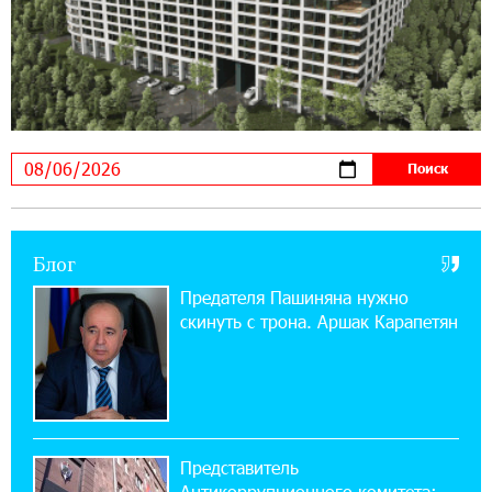
17:03:49 30-07-2026
Платформа Rate.Trading на Seaside Startup
Summit: IDBank представил инновационное
решение
14:44:13 29-07-2026
Состоялось открытие Khachaturian Rooftop
при поддержке IDBank
Блог
18:38:18 28-07-2026
Пашинян ты упустил свой шанс уйти
Предателя Пашиняна нужно
спокойно. Аршак Карапетян
скинуть с трона. Аршак Карапетян
12:04:53 28-07-2026
Обновленный Центр продаж и обслуживания
Ucom открылся по адресу ул. Шаумяна, 24/2
в Арарате
Представитель
Антикоррупционного комитета: