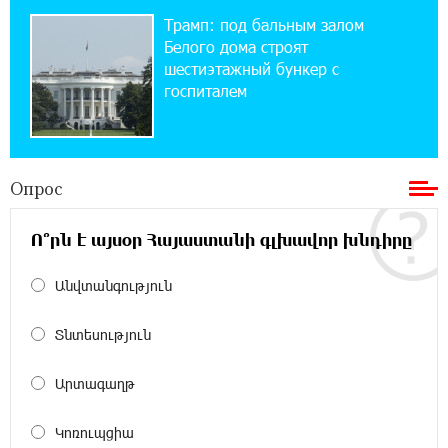
Трамп: под бальным залом
20:50:22 22-07-2026
Новые финансовые навыки на «Давидбекских
Белого дома строят
играх»: Idram&IDBank
шестиэтажный бункер с
госпиталем
11:25:48 21-07-2026
Кругом война. А вас вводят в заблуждение.
Аршак Карапетян
Опрос
16:32:52 20-07-2026
Ո՞րն է այսօր Հայաստանի գլխավոր խնդիրը
Центр продаж и обслуживания Ucom в
Егварде возобновил работу по новому адресу
— ул. Ереванян, 3/47
Անվտանգություն
Տնտեսություն
15:44:07 17-07-2026
До 25% idcoin-ов при покупке авиабилетов
Flyone: Idram&IDBank
Արտագաղթ
11:30:15 17-07-2026
Կոռուպցիա