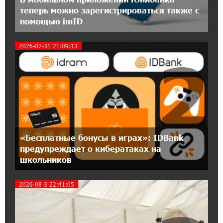
День благодарности клиентам в Ванадзоре:
теперь можно зарегистрироваться также с
IDBank
помощью imID
17:07:36 11-07-2026
2026-07-31 21:09:13
2
Пашинян замотивирован уничтожить
Армению․ Аршак Карапетян
14:27:40 11-07-2026
«Мой лес Армения» — бенефициар
инициативы «Сила одного драма» в июле
12:56:04 11-07-2026
«Бесплатные бонусы в играх»: IDBank
Станьте акционером Юнибанка и
предупреждает о кибератаках на
воспользуйтесь выгодным инвестиционным
школьников
предложением
2026-08-3 22:41:05
21:45:09 9-07-2026
IDBank предупреждает о мошеннических
звонках от имени пенсионных фондов