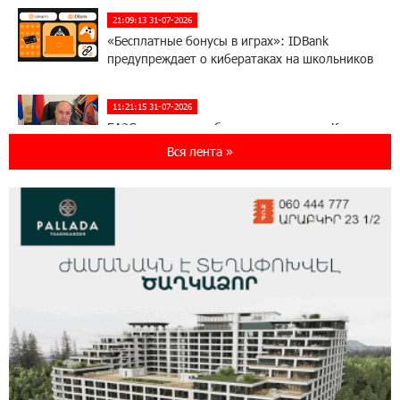
21:09:13 31-07-2026
«Бесплатные бонусы в играх»: IDBank
предупреждает о кибератаках на школьников
11:21:15 31-07-2026
ЕАЭС со временем будет расширяться. Когда-
нибудь это поймёт и рядовой армянин, но
Вся лента »
будет уже поздно
11:03:52 31-07-2026
Если Израиль использует тему Геноцида
армян против Эрдогана, то что для него
значит сам Геноцид?
17:16:14 30-07-2026
ВТБ (Армения): вклад «Стабильный» — до
10% годовых и оформление в мобильном
приложении