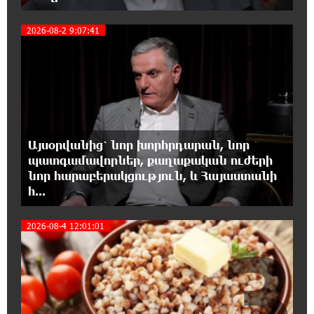
ամրագրման հետ կապված զեղծարարությունների մասին
2
2026-08-2 9:07:41
16:29:54 8-08-2026
Մհեր Անանյանն ընդգրկվել է Յունիբանկի
Վարչության կազմում
16:05:54 8-08-2026
«Սմայլ Սվիթ»-ի զարգացման ճանապարհը
Այսօրվանից՝ նոր խորհրդարան, նոր
Կոնվերս Բանկի գործընկերությամբ
պատգամավորներ, քաղաքական ուժերի
նոր հարաբերակցություն, և Հայաստանի
15:33:02 8-08-2026
հ...
Ինչպես է ՔՊ-ն «հարգում» ժողովրդի քվեն.
Մարիաննա Ղահրամանյան
2026-08-4 12:01:01
3
15:21:17 8-08-2026
Ընդդիմությունը պետք է օր առաջ
համախմբվի այս ծանր իրավիճակից դուրս
գալու համար. Արմեն Մանվելյան