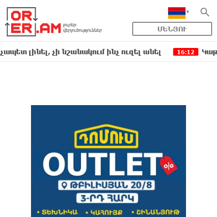
ՄԵՆՅՈՒ
ել, չի նշանակում ինչ ուզել անել
Կաթողիկոսի 
16:12