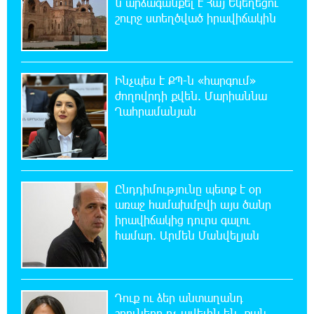
ն արձագանքել է Հայ Եկեղեցու
օգոստոսի 30-ը
շուրջ ստեղծված իրավիճակին
19:55:28 8-08-2026
Որոնվում է նախաձեռնված քրեական
վարույթի շրջանակներում
Ինչպես է ՔՊ-ն «հարգում»
ժողովրդի քվեն. Մարիաննա
Ղահրամանյան
19:37:10 8-08-2026
Փաշինյանն ու Թրամփը հեռախոսազրույց
են ունեցել
19:19:12 8-08-2026
Ընդդիմությունը պետք է օր
Չհանե´ս խաչդ, Հայաստան աշխարհ․ Ուժեղ
առաջ համախմբվի այս ծանր
Հայաստան
իրավիճակից դուրս գալու
համար. Արմեն Մանվելյան
19:18:03 8-08-2026
Սիցիլիայի օդանավակայանը փակվել է
Էթնա հրաբխի ժայթքման պատճառով
Դուք ու ձեր անտաղանդ
շոուները ոչ ավելին են, քան