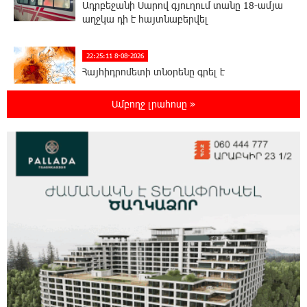
Ադրբեջանի Սարով գյուղում տանը 18-ամյա
աղջկա դի է հայտնաբերվել
22:25:11 8-08-2026
Հայհիդրոմետի տնօրենը գրել է
Ամբողջ լրահոսը »
22:07:09 8-08-2026
Արտակարգ դեպք՝ Երևանում․ կոտրել են
«Հույս բոլոր մարդկանց» հիմնադրամի
շենքի պատուհաններն ու դռները
21:48:41 8-08-2026
Ալիևն ու Թրամփը հեռախոսազրույց են
ունեցել
21:29:45 8-08-2026
«Ինտեր»-ը հաղթեց «Յուվենտուս»-ին