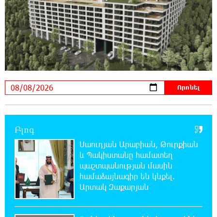
Երգչուհի Բեյոնսեն ​​4 դատական հայց է
ներկայացրել Թուրքիայում
23:41:24 7-08-2026
Երևանյան լճում իրականացվել են մաքրման
աշխատանքներ
23:22:54 7-08-2026
Իտալական Սիցիլիա կղզում ժայթքել է
Էտնա հրաբուխը
Բլոգ
22:59:55 7-08-2026
Սաուդյան Արաբիան, Թուրքիան
Պայթյուն՝ Իրանում․ հաղորդվում է զոհերի
և Պակիստանը համատեղ
ու վիրավորների մասին
պաշտպանության մասին
համաձայնագիր են կնքել.
22:40:18 7-08-2026
Արտակ Զաքարյան
«Ռեալը» հայտարարել է Դիոմանդեի
տրանսֆերի մասին