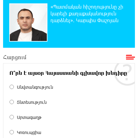
ԵԱՏՄ֊ն չի ուզում, որ իր միջոցներով
«Պատմական հիշողությունը չի
զարգանա Հայաստանի տնտեսությունը ու
կարելի քաղաքականություն
հետո գնա ԵՄ. Արշակ Կարապետյան
դարձնել». Կարպիս Փաշոյան
21:07:27 7-08-2026
ԱՄՆ վերաքննիչ դատարանը արգելափակել
է Թրամփի 400 միլիոն դոլար արժողությամբ
Սպիտակ տան պարահանդեսային դահլիճի նախագիծը
Հարցում
21:03:44 7-08-2026
Ո՞րն է այսօր Հայաստանի գլխավոր խնդիրը
Կաթողիկոսի նկատմամբ իրականացվող
բռնադատավարությունը միահեծան
իշխանության հետևանք է. Հանրային Դաշինք
Անվտանգություն
Տնտեսություն
20:59:50 7-08-2026
Մեր երկրում իշխանության և ընդդիմության
անվերջանալի պայքարում տուժում է միայն
Արտագաղթ
ու միայն ՀՀ քաղաքացին. Աննա Կոստանյան
Կոռուպցիա