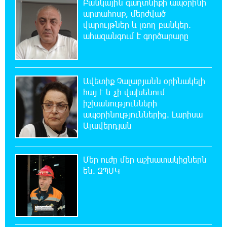
Բանկային գաղտնիքի ապօրինի
22:21:15 7-08-2026
արտահոսք, մերժված
Վանաձորում բшխվել են «Jeep Cherokee»-ն և
վարույթներ և լռող բանկեր.
«Toyota Camry»-ն
ահազանգում է գործարարը
22:03:58 7-08-2026
Մասկը մերժել է Կիևի խնդրանքը՝
Ավետիք Չալաբյանն օրինակելի
օգտագործել Starlink-ը Ռուսաստանի դեմ
հայ է և չի վախենում
հարվшծները կառավարելու համար
իշխանությունների
ապօրինություններից. Լարիսա
21:45:44 7-08-2026
Ալավերդյան
Երևանում և մարզերում էլեկտրաէներգիայի
ընդհատումներ կլինեն
Մեր ուժը մեր աշխատակիցներն
21:26:16 7-08-2026
են. ԶՊՄԿ
Ստեփանավանում ռուս կին է փորձել
ինքնասպան լինել
21:08:37 7-08-2026