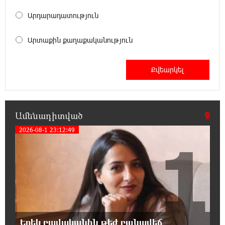
20:49:35 7-08-2026
Փրկարարները հայտանաբերել են մոլորված
Արդարադատություն
զբոսաշրջիկներին
Արտաքին քաղաքականություն
20:39:24 7-08-2026
ԼՀԿ-ն պահանջում է դադարեցնել Գարեգին
Բ-ի և եպիսկոպոսների դեմ քրեական
հետապնդումը
20:30:30 7-08-2026
Ամենադիտված
Սարյան փողոցի բնակարաններից մեկում
պայթյունի հետևանքով 55-ամյա
2026-08-1 23:12:49
1
տղամարդը այրվածքներով տեղափոխվել է
«Այրվածքաբանության ազգային կենտրոն»
20:11:48 7-08-2026
Սլովակիայի արևելքում արտակարգ
դրություն է հայտարարվել շոգի ալիքների
պատճառով
Երեկ բավականին թեժ բանավեճ