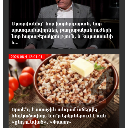
«ՀայաՔվեի» անդամները ևս
Վաղարշապատի դատարանի բակում են`
հաջակցություն Հայ առաքելական եկեղեցու և նրա
Հովվապետի
Այսօրվանից՝ նոր խորհրդարան, նոր
պատգամավորներ, քաղաքական ուժերի
նոր հարաբերակցություն, և Հայաստանի
18:47:06 7-08-2026
հ...
Օգոստոսի 7-ը ասորի ժողովրդի
ցեղասպանության հիշատակի օրն է․ Ուժեղ
Հայաստան
2026-08-4 12:01:01
4
18:41:31 7-08-2026
Հայաստանը ապրում է իր գոյության
ամենախայտառակ ժամանակաշրջանը․
Գառնիկ Դավթյան
18:37:08 7-08-2026
Որտե՞ղ է առաջին անգամ աճեցվել
Այսօր ամոթի օր է, այսօր Էջմիածնում
հնդկաձավար, և ո՞ր երկրներում է այն
դատում են Ամենայն Հայոց Կաթողիկոսին.
«ընդունված». «Փաստ»
Մարիաննա Ղահրամանյան