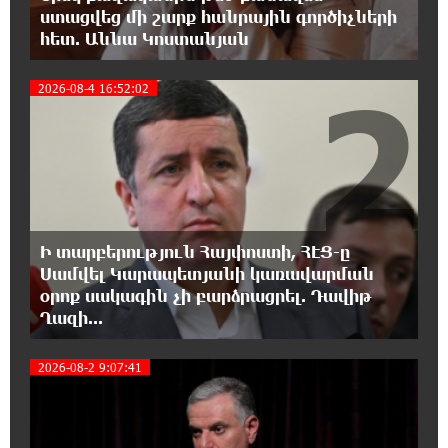
ստացվեց մի շարք հանրային գործիչների
19:53:41 7-08-2026
հետ. Աննա Կոստանյան
Երթևեկության կազմակերպման
փոփոխություն տեղի կունենա
2
2026-08-4 16:52:02
19:35:21 7-08-2026
Հայաստանի հավաքականի նախկին
մարզիչը կգլխավորի Ղազախստանի
հավաքականը
19:17:59 7-08-2026
Ի տարբերություն Հայփոստի, ՀԷՑ-ը
ԱԱԾ-ն զեկույց է ներկայացրել
Սամվել Կարապետյանի կառավարման
օրոք սակագին չի բարձրացրել. Դավիթ
Ղազի...
18:58:46 7-08-2026
Թրամփը ասել է, որ հանրապետականները
3
2026-08-2 9:07:41
կարող են պարտվել Կոնգրեսի միջանկյալ
ընտրություններում
18:51:59 7-08-2026