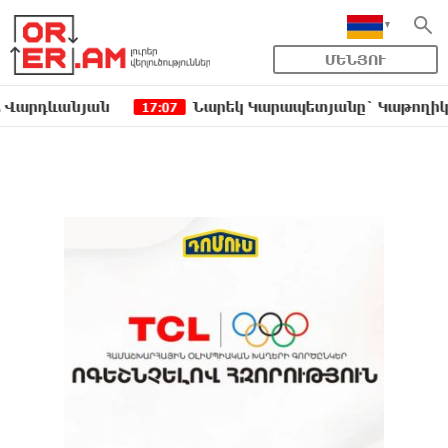
ՄԵՆՅՈՒ
ևանյան
Նարեկ Կարապետյանը` Կաթողիկոսին հեռ
17:07