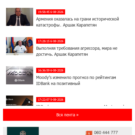
19:58:45 6-08-2026
Армения оказалась на грани исторической
катастрофы․ Аршак Карапетян
17:28:15 6-08-2026
Выполняя требования агрессора, мира не
достичь. Аршак Карапетян
16:36:59 6-08-2026
Moody’s изменило прогноз по рейтингам
IDBank на позитивный
17:22:07 5-08-2026
IDBank представляет новую карту Mastercard
World с преимуществами для путешествий и
Вся лента »
специальной акцией
14:56:06 5-08-2026