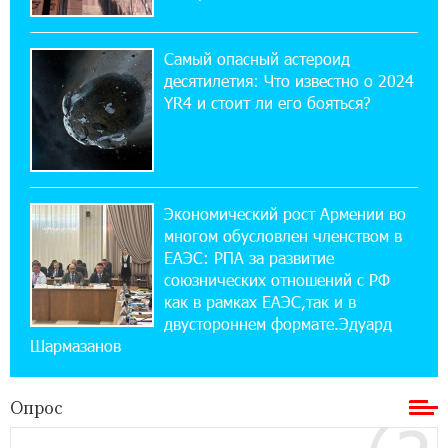
Платформа Rate.Trading на Seaside Startup
Summit: IDBank представил инновационное
Самый опасный астероид
решение
десятилетия: Что известно о 2024
YR4 и стоит ли его бояться?
14:44:13 29-07-2026
Состоялось открытие Khachaturian Rooftop
при поддержке IDBank
Экономический рост Армении во
18:38:18 28-07-2026
многом обусловлен членством в
Пашинян ты упустил свой шанс уйти
спокойно. Аршак Карапетян
ЕАЭС: РПА за развитие
союзнических отношений с РФ
как в рамках ЕАЭС,так и в
12:04:53 28-07-2026
двустороннем формате.Эдуард
Обновленный Центр продаж и обслуживания
Шармазанов
Ucom открылся по адресу ул. Шаумяна, 24/2
в Арарате
Опрос
22:28:49 27-07-2026