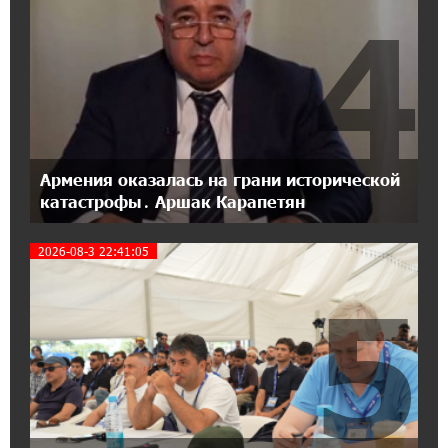
IDBank
4
17:07:36 11-07-2026
Пашинян замотивирован уничтожить
Армению․ Аршак Карапетян
14:27:40 11-07-2026
«Мой лес Армения» — бенефициар
Армения оказалась на грани исторической
инициативы «Сила одного драма» в июле
катастрофы․ Аршак Карапетян
2026-08-3 22:41:05
12:56:04 11-07-2026
Станьте акционером Юнибанка и
5
воспользуйтесь выгодным инвестиционным
предложением
21:45:09 9-07-2026
IDBank предупреждает о мошеннических
звонках от имени пенсионных фондов