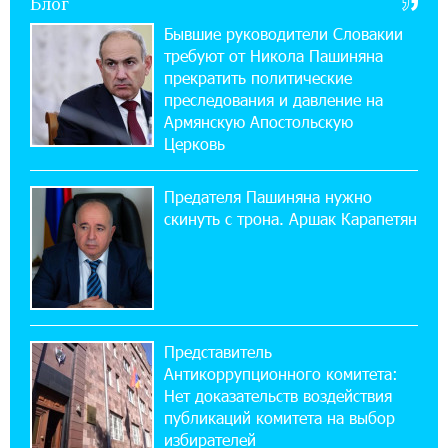
Блог
«Бесплатные бонусы в играх»: IDBank
Бывшие руководители Словакии
предупреждает о кибератаках на школьников
требуют от Никола Пашиняна
прекратить политические
11:21:15 31-07-2026
преследования и давление на
ЕАЭС со временем будет расширяться. Когда-
Армянскую Апостольскую
нибудь это поймёт и рядовой армянин, но
Церковь
будет уже поздно
Предателя Пашиняна нужно
11:03:52 31-07-2026
скинуть с трона. Аршак Карапетян
Если Израиль использует тему Геноцида
армян против Эрдогана, то что для него
значит сам Геноцид?
17:16:14 30-07-2026
Представитель
ВТБ (Армения): вклад «Стабильный» — до
Антикоррупционного комитета:
10% годовых и оформление в мобильном
приложении
Нет доказательств воздействия
публикаций комитета на выбор
избирателей
17:03:49 30-07-2026