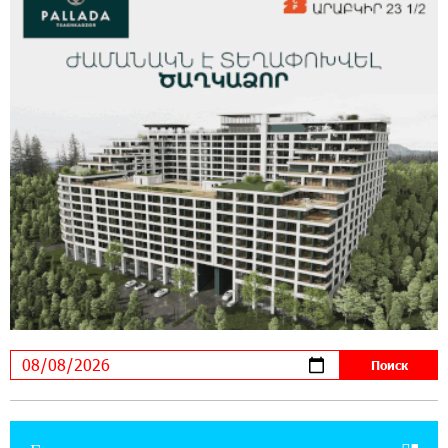
Ucom и FPWC обеспечат круглосуточный
мониторинг дикой природы в Гнишике с
помощью солнечной энергии
14:56:01 5-08-2026
Ucom и FPWC обеспечат круглосуточный
мониторинг дикой природы в Гнишике с
помощью солнечной энергии
22:41:05 3-08-2026
Idram и IDBank - рядом со стартапами на
Seaside Startup Summit
10:12:55 3-08-2026
В мобильном приложении Юнибанка теперь
можно зарегистрироваться также с помощью
imID
21:09:13 31-07-2026