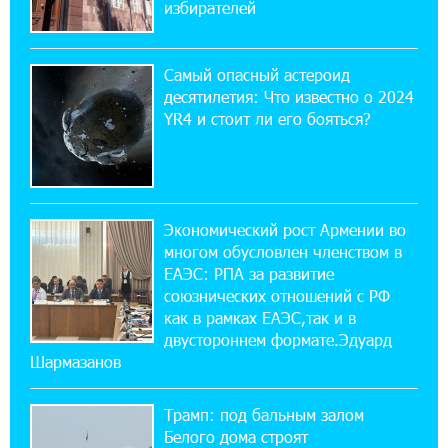
избирателей
18:38:18 28-07-2026
Пашинян ты упустил свой шанс уйти
Самый опасный астероид
спокойно. Аршак Карапетян
десятилетия: Что известно о 2024
YR4 и стоит ли его бояться?
12:04:53 28-07-2026
Обновленный Центр продаж и обслуживания
Ucom открылся по адресу ул. Шаумяна, 24/2
в Арарате
Экономический рост Армении во
многом обусловлен членством в
22:28:49 27-07-2026
ЕАЭС: РПА за развитие
Никогда Нагорный Карабах не был в составе
союзнических отношений с РФ
независимого Азербайджана. Аршак
как в рамках ЕАЭС,так и в
Карапетян
двустороннем формате.Эдуард
Шармазанов
17:52:29 25-07-2026
Бывший премьер-министр Словакии
Трамп: под бальным залом
обратился к президенту страны с просьбой
содействовать освобождению армянских заключенных,
Белого дома строят