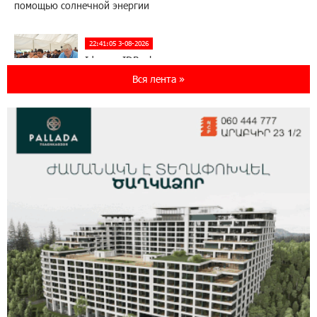
помощью солнечной энергии
22:41:05 3-08-2026
Idram и IDBank - рядом со стартапами на
Seaside Startup Summit
Вся лента »
10:12:55 3-08-2026
В мобильном приложении Юнибанка теперь
можно зарегистрироваться также с помощью
imID
21:09:13 31-07-2026
«Бесплатные бонусы в играх»: IDBank
предупреждает о кибератаках на школьников
11:21:15 31-07-2026
ЕАЭС со временем будет расширяться. Когда-
нибудь это поймёт и рядовой армянин, но
будет уже поздно