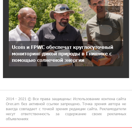
5
18:38:14 8-07-2026
Зачем Пашинян полетел в Россию?․ Аршак
Карапетян
17:46:18 8-07-2026
Ucom и FPWC обеспечат круглосуточный
Глава МИД Иордании: Подписание мирного
соглашения между Арменией и
мониторинг дикой природы в Гнишике с
Азербайджаном близко
помощью солнечной энергии
17:27:13 8-07-2026
Рост цен на продукты в Армении ускорился
до 8,6%: ЕАБР
2014 - 2021 © Все права защищены: Использование контена сайта
17:24:27 8-07-2026
Orer.am без активной ссылки запрещено. Точка зрения автора не
ваегда совпадает с точкой зрения редакции сайта. Рекламодатели
Idram - главный партнер ежегодной
несут ответственность за содержание своих рекламных
конференции «На пути к осознанному
объявлениях
воспитанию детей 2026»