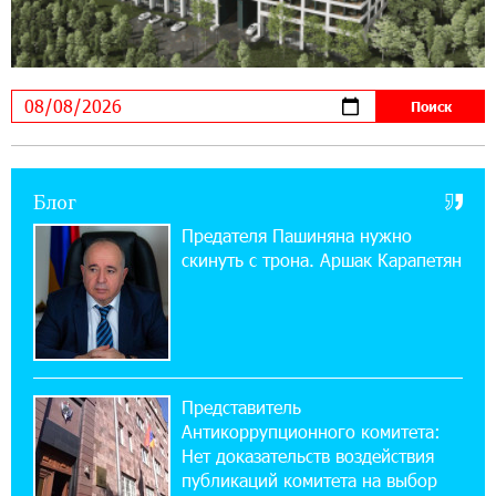
11:03:52 31-07-2026
Если Израиль использует тему Геноцида
армян против Эрдогана, то что для него
значит сам Геноцид?
17:16:14 30-07-2026
Блог
ВТБ (Армения): вклад «Стабильный» — до
10% годовых и оформление в мобильном
Предателя Пашиняна нужно
приложении
скинуть с трона. Аршак Карапетян
17:03:49 30-07-2026
Платформа Rate.Trading на Seaside Startup
Summit: IDBank представил инновационное
решение
Представитель
Антикоррупционного комитета:
14:44:13 29-07-2026
Нет доказательств воздействия
Состоялось открытие Khachaturian Rooftop
публикаций комитета на выбор
при поддержке IDBank