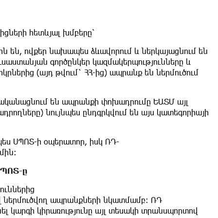
ցների հետևյալ խմբերը՝
երն են, ովքեր նախապես ձևավորում և ներկայացնում են
ւսաստանյան գործընկեր կազմակերպությունները և
կրներից (այդ թվում` ՀՀ-ից) ապրանք են ներմուծում
իրականացնում են ապրանքի փոխադրումը ԵԱՏՄ այլ
դրողները) նույնպես ընդգրկվում են այս կատեգորիայի
պես ՍՊՈՏ-ի օպերատոր, իսկ ՌԴ-
մին։
ՍՊՈՏ
-
ը
ուններից
վ
ներմուծվող ապրանքների նկատմամբ։ ՌԴ
նել կարգի կիրառությունը այլ տեսակի տրանսպորտով