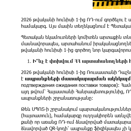
2026 թվականի հունիսի 1-ից ՌԴ-ում գործելո
համակարգ. Այս մասին տեղեկացնում է Պետակա
Պետական եկամուտների կոմիտեն արտաքին տնտ
մասնավորապես, արտահանում իրականացնողների
թվականի հունիսի 1-ից գործող նոր կարգավորո
Ի՞նչ
է
փոխվում
ՀՀ
արտահանողների
2026 թվականի հունիսի 1-ից Ռուսաստանի Դաշնու
է
ապրանքների
մատակարարման
ակնկալ
подтверждения ожидания поставки товаров)։ Հ
այդ թվում՝ Հայաստանի Հանրապետությունից, 
ապրանքների շրջանառությանը։
Թեև ՍՊՈՏ-ի շրջանակում պարտականություններ
(հայտատուն), համակարգը ուղղակիորեն առնչվե
քանի որ առանց ՌԴ-ում ձևավորված մատակար
ձևավորված QR-կոդի՝ ապրանքը ֆիզիկապես չի 