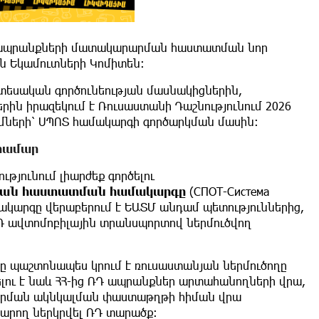
ւ է ապրանքների մատակարարման հաստատման նոր
ն Եկամուտների Կոմիտեն:
եսական գործունեության մասնակիցներին,
ն իրազեկում է Ռուսաստանի Դաշնությունում 2026
ւմների՝ ՍՊՈՏ համակարգի գործարկման մասին։
համար
թյունում լիարժեք գործելու
ման
հաստատման
համակարգը
(СПОТ-Система
ամակարգը վերաբերում է ԵԱՏՄ անդամ պետություններից,
ՌԴ ավտոմոբիլային տրանսպորտով ներմուծվող
ը պաշտոնապես կրում է ռուսաստանյան ներմուծողը
լու է նաև ՀՀ-ից ՌԴ ապրանքներ արտահանողների վրա,
արման ակնկալման փաստաթղթի հիման վրա
կարող ներկրվել ՌԴ տարածք։