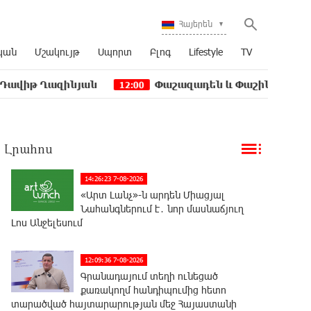
Հայերեն
կան
Մշակույթ
Սպորտ
Բլոգ
Lifestyle
TV
ինյան
Փաշազադեն և Փաշինյանն ընդդեմ Հայ Առ
12:00
Լրահոս
14:26:23 7-08-2026
«Արտ Լանչ»-ն արդեն Միացյալ
Նահանգներում է․ նոր մասնաճյուղ
Լոս Անջելեսում
12:09:36 7-08-2026
Գրանադայում տեղի ունեցած
քառակողմ հանդիպումից հետո
տարածված հայտարարության մեջ Հայաստանի