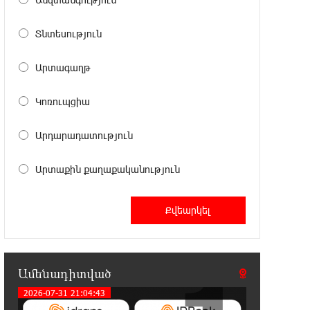
21:41:25 6-08-2026
Վթար Լոռու մարզում․
Տնտեսություն
փրկարարները վարորդին դուրս են
բերել արգելափակումից
Արտագաղթ
21:23:57 6-08-2026
Կոռուպցիա
Երևանում երթուղիների
փոփոխություն կլինի
Արդարադատություն
21:10:46 6-08-2026
Արտաքին քաղաքականություն
Օգոստոսի 7-ին՝ Գարեգին Բ
Ամենայն Հայոց Կաթողիկոսի
դատական նիստը
20:44:49 6-08-2026
ՆԳՆ-ն՝ աղբակույտի տակ մնացած
քաղաքացու մահվան մասին
Ամենադիտված
2026-07-31 21:04:43
20:42:28 6-08-2026