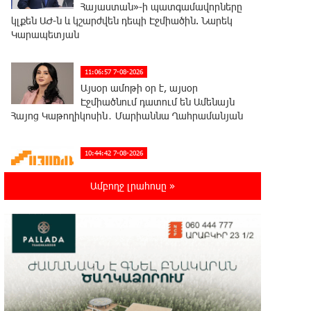
Հայաստան»-ի պատգամավորները
կլքեն ԱԺ-ն և կշարժվեն դեպի Էջմիածին. Նարեկ
Կարապետյան
11:06:57 7-08-2026
Այսօր ամոթի օր է, այսօր
Էջմիածնում դատում են Ամենայն
Հայոց Կաթողիկոսին․ Մարիաննա Ղահրամանյան
10:44:42 7-08-2026
«ՀայաՔվեն» կանգնած է Հայ
առաքելական եկեղեցու
Ամբողջ լրահոսը »
պաշտպանության առաջնագծում
10:40:33 7-08-2026
«ՀայաՔվե»-ն խստորեն
դատապարտում է Գարեգին Բ-ի և
եպիսկոպոսների նկատմամբ քրեական
հետապնդումը