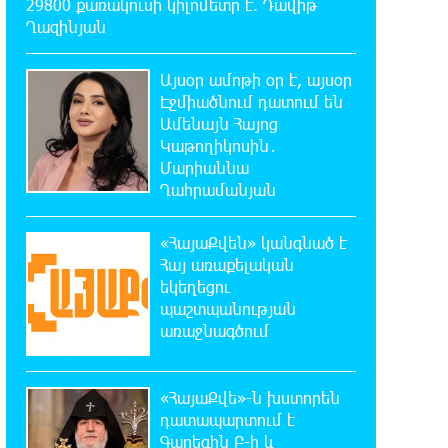
29800 քառակուսի կիլոմետր է. Դավիթ
մի շարք հասցեների էլեկտրամատակարարում
Ղազինյան
23:50:00 6-08-2026
Այսօր ամոթի օր է, այսօր
Վինիսիուսը նոր պայմանագիր է
Էջմիածնում դատում են
կնքել «Ռեալի» հետ․
Ամենայն Հայոց
պաշտոնական
Կաթողիկոսին․
Մարիաննա
23:32:35 6-08-2026
Ղահրամանյան
Սպասվում է քամու ուժգնացում,
ամպրոպ․ եղանակը՝ օգոստոսի 7-
«ՀայաՔվեն» կանգնած է
ից 11-ին
Հայ առաքելական
եկեղեցու
23:14:18 6-08-2026
պաշտպանության
Խոշոր հրդեհ՝ Երևանի Սիլիկյան
առաջնագծում
թաղամասի հարևանությամբ
գտնվող աղբավայրում. կրակն ու ծուխը տեսանելի
են մի քանի կիլոմետրից
«ՀայաՔվե»-ն խստորեն
դատապարտում է
22:55:16 6-08-2026
Գարեգին Բ-ի և