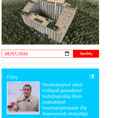
9:30:39 7-08-2026
Այսօր «Համահայկական ճակատ»
կուսակցության ղեկավար, ՀՀ
Զինված ուժերի պահեստազորի փոխգնդապետ,
հետախուզական զորքերի սպա Արսեն
Վարդանյանի ծննդյան տարեդարձն է
0:50:31 7-08-2026
Օգոստոսի 7-ին, 10-ին, 11-ին, 12-ին
և 13-ին գազ չի լինելու․ հասցեներ
0:30:31 7-08-2026
Բլոգ
Հնդկաստանի հյուսիս-արևելքում
Գրանադայում տեղի
տեղի ունեցած ջրհեղեղների
ունեցած քառակողմ
հետևանքով զոհերի թիվը հասել է 97-ի
հանդիպումից հետո
տարածված
0:10:04 7-08-2026
հայտարարության մեջ
Օգոստոսի 7-ին
Հայաստանի տարածքը
ժամանակավորապես կդադարեցվի