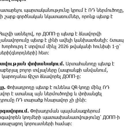
ատարելու պարտականությունը կրում է ՌԴ ներմուծողը,
ի շարք գործնական նկատառումներ, որոնք պետք է
Հաշվի առնելով, որ ДОПП-ը պետք է ձևավորվի
լանավորումը պետք է լինի ավելի կանխատեսելի։ Շտապ
Խորհուրդ է տրվում մինչ 2026 թվականի հունիսի 1-ը՝
ների(գնորդների) հետ:
տվության
փոխանակում
.
Արտահանողը պետք է
բերյալ բոլոր տվյալները (ապրանքի անվանում,
ղը կարողանա ճիշտ ձևավորել ДОПП-ը։
լը
.
Փոխադրողը պետք է ունենա QR-կոդը մինչ ՌԴ
որ է ստանալ այն ներմուծողից և փոխանցել
րումը ՌԴ տարածք հնարավոր չի լինի։
րգավորում
.
Փոխադրման պայմանագրերում
արգավորեն կողմերի պատասխանատվությունը՝ ДОПП-ի
 առաջացող կորուստների համար։