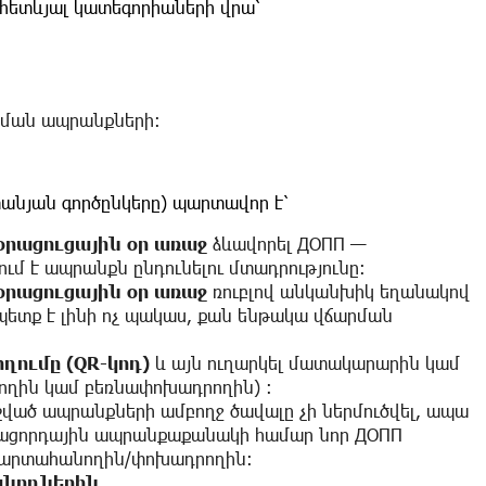
հետևյալ կատեգորիաների վրա՝
ման ապրանքների։
տանյան գործընկերը) պարտավոր է՝
օրացուցային
օր
առաջ
ձևավորել ДОПП —
ւմ է ապրանքն ընդունելու մտադրությունը։
օրացուցային
օր
առաջ
ռուբլով անկանխիկ եղանակով
 պետք է լինի ոչ պակաս, քան ենթակա վճարման
հղումը
(QR-
կոդ
)
և այն ուղարկել մատակարարին կամ
ողին կամ բեռնափոխադրողին) ։
շված ապրանքների ամբողջ ծավալը չի ներմուծվել, ապա
նացորդային ապրանքաքանակի համար նոր ДОПП
ի արտահանողին/փոխադրողին։
նողներին