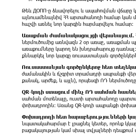
Թեև ДОПП-ը ձևավորելու և ապահովման վճարը կ
այնուամենայնիվ ՀՀ արտահանողի համար կան մ
հաշվի առնել նոր կարգին հարմարվելու համար։
Առաքման
ժամանակացույցի
վերանայում
.
ներմուծումից առնվազն 2 օր առաջ, առաքման պ
առաքումները կարող են խնդրահարույց դառնալ։ 
քննարկել նոր կարգը ռուսաստանյան գործընկեր
Ռուսաստանյան
գործընկերոջ
հետ
տեղեկա
ժամանակին և ճշգրիտ տրամադրի ապրանքի վերա
քանակ, արժեք, և այլն), որպեսզի ՌԴ ներմուծո
QR-
կոդի
ստացում
մինչ
ՌԴ սահման հասնե
սահման մոտենալը, ուստի արտահանողը պարտավ
փոխադրողին։ Առանց QR-կոդի ապրանքի փոխադ
Փոխադրողի
հետ
հարաբերությունների
կա
նպատակահարմար է լրացնել կետեր, որոնք կկ
բացակայության կամ սխալ տվյալների դեպքում