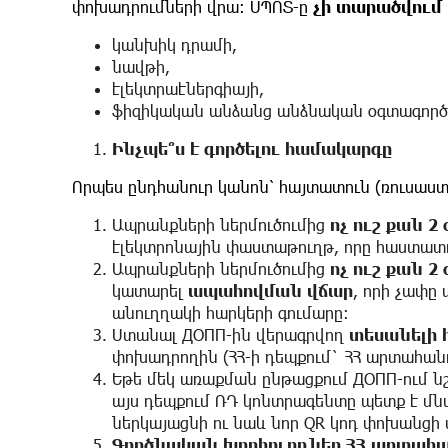
փոխադրումների վրա։ ՍՊՈՏ-ը
չի
տարածվում
կանխիկ դրամի,
նավթի,
էլեկտրաէներգիայի,
ֆիզիկական անձանց անձնական օգտագործ
Ինչպե՞ս
է
գործելու
համակարգը
Որպես ընդհանուր կանոն՝ հայտատուն (ռուսաս
Ապրանքների ներմուծումից
ոչ
ուշ
քան
2
էլեկտրոնային փաստաթուղթ, որը հաստատո
Ապրանքների ներմուծումից
ոչ
ուշ
քան
2
կատարել
ապահովման
վճար
, որի չափը
անուղղակի հարկերի գումարը։
Ստանալ ДОПП-ին վերագրվող
տեսանելի
փոխադրողին (ՀՀ-ի դեպքում` ՀՀ արտահան
Եթե մեկ առաքման ընթացքում ДОПП-ում ն
այս դեպքում ՌԴ կոնտրագենտը պետք է մ
ներկայացնի ու նաև նոր QR կոդ փոխանց
Գործնական
խորհուրդներ
ՀՀ
արտահա