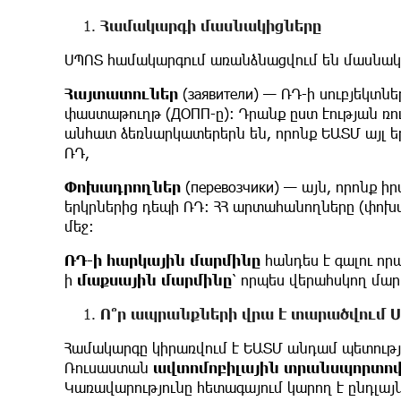
Համակարգի
մասնակիցները
ՍՊՈՏ համակարգում առանձնացվում են մասնակի
Հայտատուներ
(заявители) — ՌԴ-ի սուբյեկտն
փաստաթուղթ (ДОПП-ը)։ Դրանք ըստ էության ռո
անհատ ձեռնարկատերերն են, որոնք ԵԱՏՄ այլ եր
ՌԴ,
Փոխադրողներ
(перевозчики) — այն, որոնք 
երկրներից դեպի ՌԴ։ ՀՀ արտահանողները (փոխա
մեջ։
ՌԴ-ի հարկային
մարմինը
հանդես է գալու որ
ի
մաքսային
մարմինը
՝ որպես վերահսկող մար
Ո՞ր
ապրանքների
վրա
է
տարածվում
Համակարգը կիրառվում է ԵԱՏՄ անդամ պետությ
Ռուսաստան
ավտոմոբիլային
տրանսպորտո
Կառավարությունը հետագայում կարող է ընդլայ