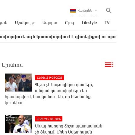
Հայերեն
կան
Մշակույթ
Սպորտ
Բլոգ
Lifestyle
TV
 այն կառավարվում է գիտելիքով ու պատասխանատվությամ
Լրահոս
12:06:15 9-08-2026
Հեշտ չէ կաթողիկոս դատելը,
անգամ դատավորներն են
հրաժարվում, հասկանում են, որ հետևանք
կունենա
9:59:49 9-08-2026
Սխալ հարցից ճիշտ պատասխան
չի ծնվում. Մհեր Ավետիսյան