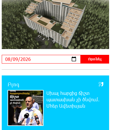
հարյուրավոր հասցեներում լույս չի լինելու
23:01:57 8-08-2026
Ողբերգական դեպք՝ Երևանում․
Կիևյան կամրջի տակ
հայտնաբերվել է տղամարդու մարմին
22:43:21 8-08-2026
Ադրբեջանի Սարով գյուղում տանը
18-ամյա աղջկա դի է
հայտնաբերվել
Բլոգ
22:25:11 8-08-2026
Սխալ հարցից ճիշտ
Հայհիդրոմետի տնօրենը գրել է
պատասխան չի ծնվում.
Մհեր Ավետիսյան
22:07:09 8-08-2026
Արտակարգ դեպք՝ Երևանում․
կոտրել են «Հույս բոլոր մարդկանց»