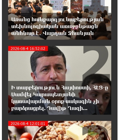
Երևանի Կենտրոնում փոշու
պարունակությունը գրեթե ամբողջ
շաբաթ գերազանցել է թույլատրելի սահմանը
Առանց հանքարդյունաբերության
տեխնոլոգիական առաջընթացն
18:40:08 8-08-2026
2
անհնար է․ Վարդան Ջհանյան
Իրանը պատրաստ է բացել
Հորմուզի նեղուցը, եթե ԱՄՆ-ն
2026-08-4 16:52:02
ընդունի հանրապետության պայմանները
18:21:30 8-08-2026
Երևանում անցկացվել է
հաշմանդամություն ունեցող
անձանց միջազգային մարզական փառատոն
Ի տարբերություն Հայփոստի, ՀԷՑ-ը
Սամվել Կարապետյանի
կառավարման օրոք սակագին չի
18:02:58 8-08-2026
բարձրացրել. Դավիթ Ղազի...
Դմիտրի Մեդվեդև. Արևմուտքի
քաղաքականությունը Հայաստանի
նկատմամբ կրկնում է վրացական սցենարը
2026-08-4 12:01:01
17:36:59 8-08-2026