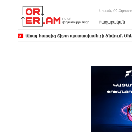
Երևան,
09.Օգոստո
Քաղաքական
խալ հարցից ճիշտ պատասխան չի ծնվում. Մհեր Ավետիսյ