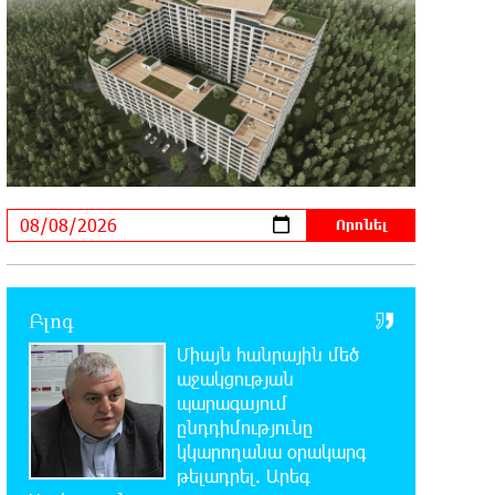
կարելի քաղաքականություն
դարձնել». Կարպիս Փաշոյան
0:55:39 8-08-2026
Երևանի և մարզերի տասնյակ
հասցեներում օգոստոսի 10-ին, 11-
ին, 12-ին և 13-ին գազ չի լինելու
0:35:27 8-08-2026
Հայ ուշուիստները 37 մեդալ են
նվաճել միջազգային մրցաշարում
Բլոգ
0:17:18 8-08-2026
Միայն հանրային մեծ
ԱՄՆ Սենատը մեծամասնությամբ
աջակցության
ընդունել է Ռուսաստանի և Իրանի
պարագայում
դեմ պատժամիջոցների ընդլայնման օրինագիծը
ընդդիմությունը
կկարողանա օրակարգ
0:00:14 8-08-2026
թելադրել. Արեգ
Երգչուհի Բեյոնսեն ​​4 դատական