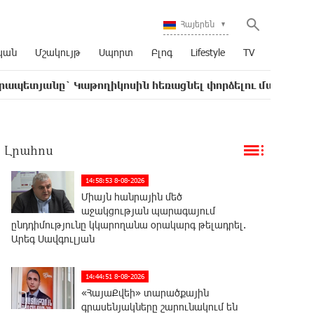
Հայերեն
կան
Մշակույթ
Սպորտ
Բլոգ
Lifestyle
TV
Կաթողիկոսին հեռացնել փորձելու մասին
Վարչա
16:50
Լրահոս
14:58:53 8-08-2026
Միայն հանրային մեծ
աջակցության պարագայում
ընդդիմությունը կկարողանա օրակարգ թելադրել.
Արեգ Սավգուլյան
14:44:51 8-08-2026
«ՀայաՔվեի» տարածքային
գրասենյակները շարունակում են