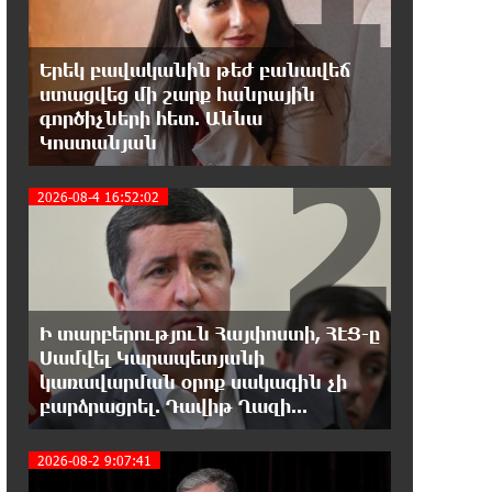
ընդդիմության անվերջանալի
պայքարում տուժում է միայն ու միայն ՀՀ
քաղաքացին. Աննա Կոստանյան
Երեկ բավականին թեժ բանավեճ
ստացվեց մի շարք հանրային
գործիչների հետ. Աննա
20:49:35 7-08-2026
2
Կոստանյան
Փրկարարները հայտանաբերել են
մոլորված զբոսաշրջիկներին
2026-08-4 16:52:02
20:39:24 7-08-2026
ԼՀԿ-ն պահանջում է դադարեցնել
Գարեգին Բ-ի և եպիսկոպոսների
դեմ քրեական հետապնդումը
Ի տարբերություն Հայփոստի, ՀԷՑ-ը
20:30:30 7-08-2026
Սամվել Կարապետյանի
Սարյան փողոցի բնակարաններից
3
կառավարման օրոք սակագին չի
մեկում պայթյունի հետևանքով 55-
բարձրացրել. Դավիթ Ղազի...
ամյա տղամարդը այրվածքներով տեղափոխվել է
«Այրվածքաբանության ազգային կենտրոն»
2026-08-2 9:07:41