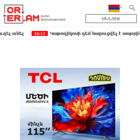
ՄԵՆՅՈՒ
ել
Կաթողիկոսի դեմ հարուցվել է ապօրինի քրեա
16:12