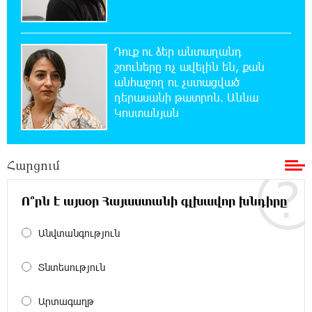
քաղաքականությունը Հայաստանի
նկատմամբ կրկնում է վրացական սցենարը
Դուք ու ձեր անտաղանդ
17:36:59 8-08-2026
շոուները ոչ ավելին են, քան
Ադրբեջանցիների բնակեցումը
անհաջող ու չստացված
Հայաստանում լուրջ վտանգներ է
դերասանի թատրոն. Աննա
պարունակում. Ավետիք Չալաբյան
Կոստանյան
17:28:45 8-08-2026
«Հայաքվե»-ի հայտարարությունից հետո
Հարցում
WCC-ն արձագանքել է Հայ Եկեղեցու շուրջ
ստեղծված իրավիճակին
Ո՞րն է այսօր Հայաստանի գլխավոր խնդիրը
16:58:38 8-08-2026
Անվտանգություն
«Շտապ հաստատեք քարտի տվյալները»․
IDBank-ը զգուշացնում է հյուրանոցների
Տնտեսություն
ամրագրման հետ կապված զեղծարարությունների մասին
Արտագաղթ
16:29:54 8-08-2026