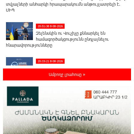
տվյալների անհարկի հրապարակումն անթույլատրելի է.
ՄԻՊ
20:51:38 8-08-2026
Զելենսկին ու Վուչիչը քննարկել են
համագործակցությունն ընդլայնելու
հնարավորությունները
20:33:21 8-08-2026
Հրդեհի ահազանգ Սայաթ-Նովա
պողոտայում. շենքից տարհանվել է 5
Ամբողջ լրահոսը »
բնակիչ
20:14:36 8-08-2026
Ճապոնական Յակիշիմե կերամիկայի
ցուցահանդեսը երկարաձգվել է մինչև
օգոստոսի 30-ը
19:55:28 8-08-2026