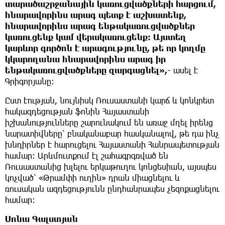
տարածաշրջանային կառուցվածքների հարցում,
հնարավորինս արագ պետք է աշխատենք,
հնարավորինս արագ ենթակառուցվածքներ
կառուցենք կամ վերակառուցենք։ Այստեղ
կարևոր գործոն է արագությունը, թե որ կողմը
կկարողանա հնարավորինս արագ իր
ենթակառուցվածքները զարգացնել»,-
ասել է
Գրիգորյանը։
Ըստ էության, նույնիսկ Ռուսաստանի կարճ և կոնկրետ
հակազդեցության ֆոնին Հայաստանի
իշխանությունները շարունակում են առաջ մղել իրենց
նարատիվները՝ բնականաբար հասկանալով, թե դա ինչ
խնդիրներ է հարուցելու Հայաստանի Հանրապետության
համար։ Արևմուտքում էլ շահագրգռված են
Ռուսաստանից խլելու երկաթուղու կոնցեսիան, այսպես
կոչված՝ «Թրամփի ուղին» դրան միացնելու և
ռուսական ազդեցությունն ընդհանրապես չեզոքացնելու
համար։
Սոնա Գալստյան