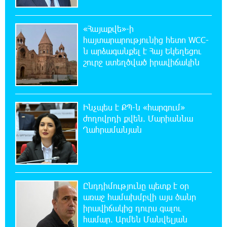
ստեղծում. Հրայր Կամենդատյան
«Հայաքվե»-ի
18:59:05 8-08-2026
հայտարարությունից հետո WCC-
Երևանի Կենտրոնում փոշու
ն արձագանքել է Հայ Եկեղեցու
պարունակությունը գրեթե ամբողջ շաբաթ
շուրջ ստեղծված իրավիճակին
գերազանցել է թույլատրելի սահմանը
18:40:08 8-08-2026
Իրանը պատրաստ է բացել Հորմուզի
Ինչպես է ՔՊ-ն «հարգում»
նեղուցը, եթե ԱՄՆ-ն ընդունի
ժողովրդի քվեն. Մարիաննա
հանրապետության պայմանները
Ղահրամանյան
18:21:30 8-08-2026
Երևանում անցկացվել է հաշմանդամություն
ունեցող անձանց միջազգային մարզական
փառատոն
Ընդդիմությունը պետք է օր
առաջ համախմբվի այս ծանր
իրավիճակից դուրս գալու
18:02:58 8-08-2026
համար. Արմեն Մանվելյան
Դմիտրի Մեդվեդև. Արևմուտքի